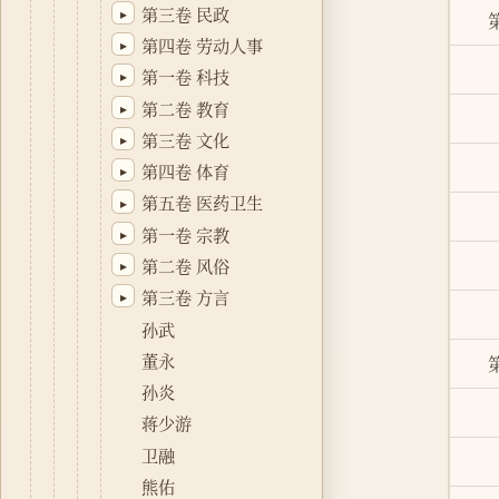
第三卷 民政
▸
第四卷 劳动人事
▸
第一卷 科技
▸
第二卷 教育
▸
第三卷 文化
▸
第四卷 体育
▸
第五卷 医药卫生
▸
第一卷 宗教
▸
第二卷 风俗
▸
第三卷 方言
▸
孙武
董永
孙炎
蒋少游
卫融
熊佑