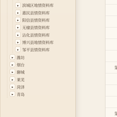
滨城区地情资料库
▸
惠民县情资料库
▸
阳信县情资料库
▸
无棣县情资料库
▸
沾化县情资料库
▸
博兴县地情资料库
▸
邹平县情资料库
▸
潍坊
▸
烟台
▸
聊城
▸
莱芜
▸
菏泽
▸
青岛
▸