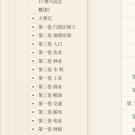
13 博兴县志
概述
大事记
▸
第一卷 行政区域 
▸
第二卷 地理环境
▸
第三卷 人口
▸
第一卷 农业
▸
第二卷 林业
▸
第三卷 水 利
▸
第一卷 工业
▸
第二卷 商业
▸
第三卷 粮油
▸
第
第一卷 交通
▸
第二卷 邮电
▸
第三卷 电业
▸
第一卷 财税
▸