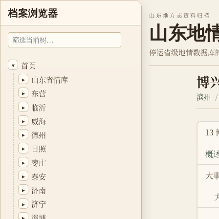
档案浏览器
山东地方志资料归档
山东地
停运省级地情数据库
首页
▾
博
山东省情库
▸
东营
▸
滨州
临沂
▸
威海
▸
13
德州
▸
日照
▸
概
枣庄
▸
大
泰安
▸
济南
▸
济宁
▸
淄博
▸