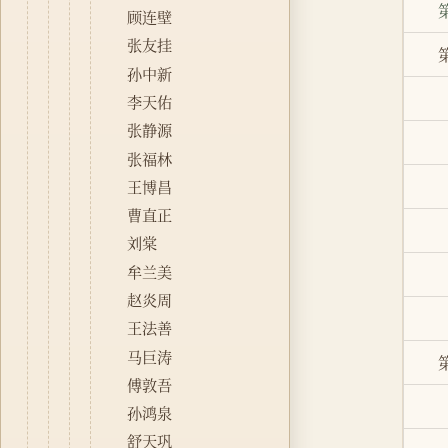
顾连壁
张友挂
孙中新
李天佑
张静源
张福林
王博昌
曹直正
刘棠
牟兰美
赵炎周
王法善
马巨涛
傅敦吾
孙鸿泉
舒天巩