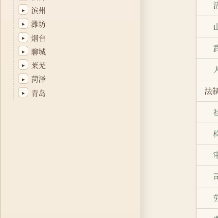
滨州
▸
潍坊
▸
烟台
▸
聊城
▸
莱芜
▸
菏泽
▸
法
青岛
▸