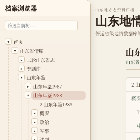
档案浏览器
山东地方志资料归档
山东地
停运省级地情数据库
首页
▾
山东
山东省情库
▾
二轮山东省志
▸
山东省
专题库
▸
山东年鉴
▾
2 
山东年鉴1987
▸
山东年鉴1988
▾
概
2 山东年鉴1988
概况
▸
政治
▸
军事
▸
法制
▸