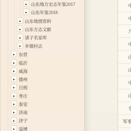
山东地方史志年鉴2017
▸
山东年鉴2018
▸
山东地情资料
▸
山东方志文献
▸
诸子名家库
▸
乡镇村志
▸
东营
▸
临沂
▸
威海
▸
德州
▸
日照
▸
枣庄
▸
泰安
▸
济南
▸
济宁
▸
军
淄博
▸