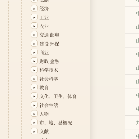
经济
▸
工业
▸
农业
▸
交通 邮电
▸
建设 环保
▸
商业
▸
财政 金融
▸
科学技术
▸
社会科学
▸
教育
▸
文化、卫生、体育
▸
社会生活
▸
人物
▸
市、地、县概况
▸
文献
▸