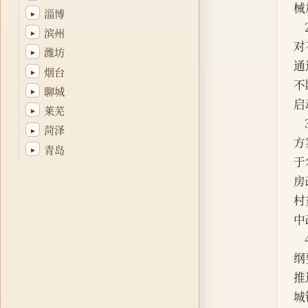
淄博
▸
滨州
▸
潍坊
▸
烟台
▸
聊城
▸
莱芜
▸
菏泽
▸
青岛
▸