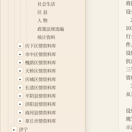
社会生活
区 县
人 物
政策法规选编
统计资料
历下区情资料库
▸
市中区情资料库
▸
槐荫区情资料库
▸
天桥区情资料库
▸
历城区情资料库
▸
长清区情资料库
▸
平阴县情资料库
▸
济阳县情资料库
▸
商河县情资料库
▸
章丘市情资料库
▸
济宁
▸