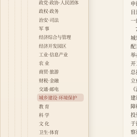
政党·政协·人民团体
政权·政务
治安·司法
军 事
经济综合与管理
经济开发园区
工业·信息产业
农 业
商贸·旅游
财税·金融
交通·邮电
城乡建设·环境保护
教 育
科 学
文 化
卫生·体育