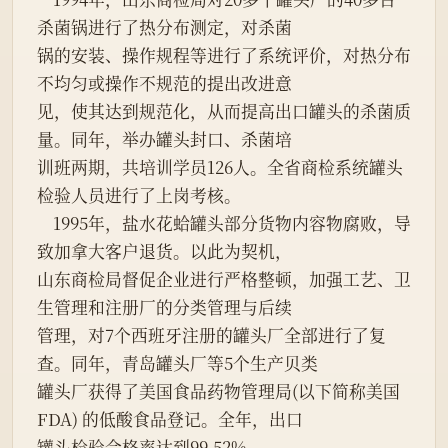
杀菌锅进行了热分布测定，对杀菌

锅的安装、操作规程等进行了系统评价，对热分布
不均匀或操作不规范的提出改进意

见，使其达到规范化，从而提高出口罐头的杀菌质
量。同年，举办罐头封口、杀菌培

训班两期，共培训学员126人。全省商检系统罐头
检验人员进行了上岗考核。

    1995年，盐水花蛤罐头部分货物内容物腐败，导
致加拿大客户退货。以此为契机，

山东商检局督促企业进行严格整顿，加强工艺、卫
生管理和注册厂的分类管理与后续

管理，对7个西班牙注册的罐头厂全部进行了复
查。同年，青岛罐头厂等5个生产贝类

罐头厂获得了美国食品药物管理局(以下简称美国
FDA) 的低酸食品登记。全年，出口

罐头检验合格率达到99.52%。
