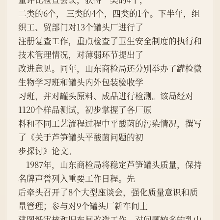
二类的6个， 三类的4个，四类的1个。下半年，组
织工、贸部门对13个罐头厂进行了

注册复查工作，重点检查了卫生安全制度的执行和
技术管理情况，对薄弱环节提出了

改进意见。同年，山东商检局还分别举办了罐检微
生物学习班和罐头内外包装验收学

习班，并对罐头原料、成品进行检测。该局经对
1120个样品测试，初步掌握了各厂原

料和不同工艺流程过程中平酸菌的污染情况，撰写
了《关于芦笋罐头平酸菌问题的初

步探讨》论文。

    1987年，山东商检局将稳定芦笋罐头质量，保持
名牌声誉列入重要工作日程。先

后牵头召开了8个大型座谈会，强化质量意识和质
量管理；参与对9个罐头厂新车间土

建图纸审核和旧车间改造工作，对问题较多的乳山