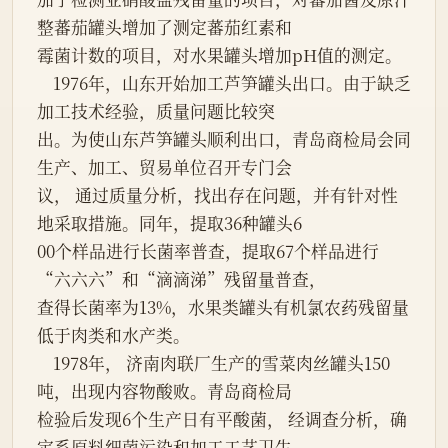
整蕃茄罐头增加了测定蕃茄红素和

霉菌计数的项目，对水果罐头增加pH值的测定。

    1976年，山东开始加工芦笋罐头出口。由于缺乏
加工技术经验，质量问题比较突

出。为使山东芦笋罐头顺利出口，青岛商检局会同
生产、加工、贸易单位召开专门会

议， 通过质量分析，找出存在问题，并有针对性
地采取措施。同年，提取36种罐头6

00个样品进行长菌率普查，提取67个样品进行
“六六六”和“滴滴涕”残留量普查，

查得长菌率为13%，水果类罐头有机氯农药残留量
低于肉类和水产类。

    1978年， 济南肉联厂生产的雪菜肉丝罐头150
吨，出现内容物酸败。青岛商检局

检验后发现6个生产日有平酸菌， 经调查分析，确
定系原料细菌污染和加工工艺卫生
