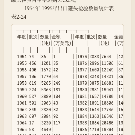
           1954年-1995年出口罐头检验数量统计表

表2-24
┌──┬──┬──┬────┬┬──┬──┬───┬────┐

│年度│批次│数量│金额    ││年度│批次│数量  │金额    │
│    │    │(吨)│(万美元)││    │    │(吨)  │(万美元)│
├──┼──┼──┼────┤├──┼──┼───┼────┤

│1954│74  │86  │1       ││1975│2883│7654  │424    
│1955│456 │1201│35      ││1976│2996│11506 │61     
│1956│490 │1672│42      ││1977│1600│12249 │87     
│1957│106 │1770│64      ││1978│3248│14221 │85     
│1958│619 │5265│249     ││1979│3875│16683 │1137   
│1959│224 │5365│181     ││1980│2981│15941 │1170   
│1960│527 │2889│104     ││1981│1657│14780 │1483   
│1961│501 │2063│43      ││1982│1891│18606 │1400   
│1962│849 │2820│32      ││1983│1644│17746 │1619   
│1963│607 │2084│92      ││1984│1363│16546 │1734   
│1964│17  │3230│117     ││1985│1864│20480 │1922   
│1965│98  │4549│        ││1986│4719│19294 │1987   