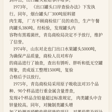
    1973年， 《出口罐头口岸查验办法》下发执
行。同年，烟台罐头厂300吨原料猪

肉生霉， 厂方不顾商检驻厂员的劝告，生产午餐
肉罐头380吨。经检验，发现罐头内

容物有黑霉菌丝，青岛商检局决定不予放行，维护
了信誉。

    1974年，山东对北也门出口水果罐头5000吨，
为确保产品质量，商检人员对库存

的商品进行了抽查，查出有锈听、胖听和低无空罐
现象，责成返工整理1500吨，复验

合格后予以放行。

    1975年，青岛商检局采用原子吸收法对35个品
种、90个样品进行重金属含量普查，

发现4个样品含铅量超过标准规定， 肉类罐头中含
锌量较高。同年，对腌制类罐头增

加了检测亚硝酸盐残留量的项目，对蕃茄酱及原汁