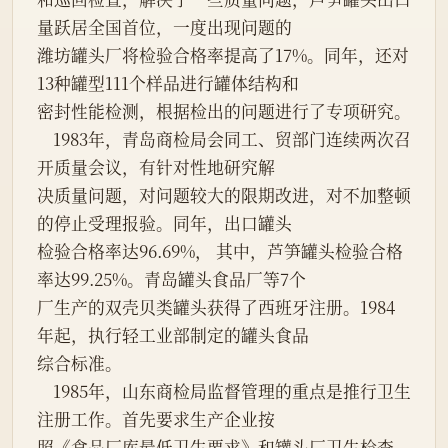
量跃居全国首位，一度出现问题的

潍坊罐头厂将检验合格率提高了17%。同年，还对
13种罐型111个样品进行罐体结构和

密封性能检测，根据检出的问题进行了专项研究。

    1983年，青岛商检局会同工、贸部门连续两次召
开质量会议，有针对性地研究解

决质量问题，对问题较大的限期改进，对不加整顿
的停止受理报验。同年，出口罐头

检验合格率达96.69%， 其中，芦笋罐头检验合格
率达99.25%。青岛罐头食品厂等7个

厂生产的双壳贝类罐头获得了西班牙注册。1984
年起，执行轻工业部制定的罐头食品

综合标准。

    1985年，山东商检局监督管理的重点是推行卫生
注册工作。首先要求生产企业按

照《食品厂库最低卫生要求》和罐头厂卫生检查