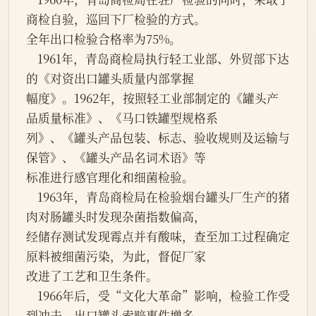
商检自验，巡回下厂检验的方式。

全年出口检验合格率为75%。

    1961年，青岛商检局执行轻工业部、外贸部下达
的《对资出口罐头质量内部掌握

幅度》。1962年，按照轻工业部制定的《罐头产
品质量标准》、《马口铁罐型规格系

列》、《罐头产品包装、标志、验收规则及运输与
保管》、《罐头产品名词术语》等

标准进行感官理化和细菌检验。

    1963年，青岛商检局在检验烟台罐头厂生产的猪
肉对肠罐头时发现杂菌指数偏高，

经储存测试发现霉点并有酸味，查至加工过程确定
原料被细菌污染，为此，督促厂家

改进了工艺和卫生条件。

    1966年后，受“文化大革命”影响，检验工作受
到冲击，出口罐头索赔事件增多。
