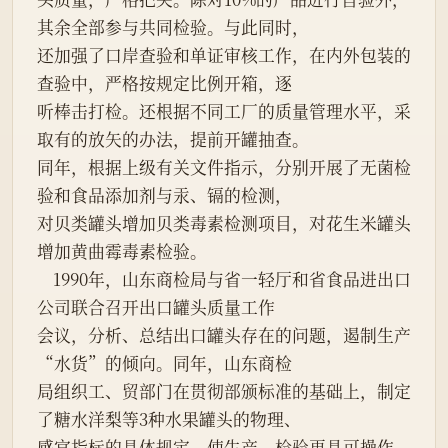
其余全部参与共同检验。与此同时，

还加强了口岸查验和单证审核工作，在内外包装的
查验中，严格按规定比例开箱，逐

听棒击打检。还根据不同工厂的质量管理水平，采
取有的放矢的办法，提前开罐抽查。

同年，根据上级有关文件指示，分别开展了无菌检
验和食品添加剂与汞、镉的检测，

对贝类罐头增加贝类毒素检测项目，对花生米罐头
增加黄曲霉毒素检验。

    1990年，山东商检局与省一轻厅和省食品进出口
公司联合召开出口罐头质量工作

会议，分析、总结出口罐头存在的问题，遏制生产
“水货”的倾向。同年，山东商检

局组织工、贸部门在贯彻部颁标准的基础上，制定
了糖水洋梨等3种水果罐头的物理、

感官指标的具体规定，使生产、检验更具可操作