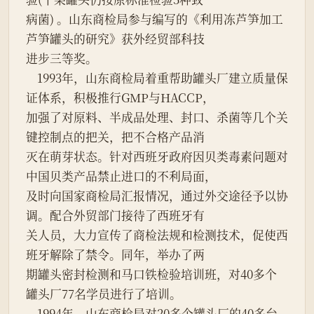
病菌) 。山东商检局参与编写的《利用冻芦笋加工
芦笋罐头的研究》获外经贸部科技

进步三等奖。

    1993年，山东商检局着重帮助罐头厂建立质量保
证体系，积极推行GMP与HACCP，

加强了对原料、半成品处理、封口、杀菌等几个关
键控制点的把关，把不合格产品消

灭在萌芽状态。针对西班牙政府因贝类毒素问题对
中国贝类产品禁止进口的不利局面，

及时向国家商检局汇报情况，通过外交途径予以协
调。配合外贸部门接待了西班牙有

关人员，大力宣传了商检法规和检测技术，促使西
班牙解除了禁令。同年，举办了两

期罐头密封检测和马口铁检验培训班，对40多个
罐头厂77名学员进行了培训。

    1994年，山东商检局对20多个罐头厂的40多台