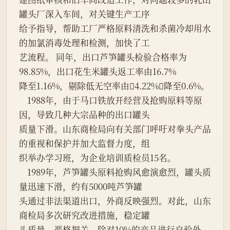
罐头厂深入车间，对关键生产工序

给予指导，帮助工厂严格原料清洗和杀菌冷却用水
的加氯消毒处理和检测，加快了工

艺流程。 同年，出口芦笋罐头检验合格率为
98.85%，出口花生米罐头返工率由16.7%

降至1.16%，剔除低无空率由4.22%降至0.6%。

    1988年，由于马口铁放开经营及抢购原料等原
因，导致几种大宗品种的出口罐头

质量下滑。山东商检局向有关部门呼吁对拳头产品
的重视和保护并加大监督力度，组

织举办学习班，为企业培训质检员15名。

    1989年，芦笋罐头原料抢购风愈演愈烈，罐头质
量迅速下滑，约有5000吨芦笋罐

头通过非法渠道出口，外商反映强烈。对此，山东
商检局多次研究改进措施，稳定罐

头质量，严格把关。除对10%的产品进行自验外，