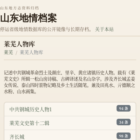
山东地方志资料归档
山东地情档案
停运省级地情数据库的公开镜像与长期存档。
关于本站
莱芜人物库
莱芜
莱芜人物库
记述中共钢城革命烈士及颜庄、里辛、黄庄诸镇历史人物。载有《莱
芜文史》所辑一松山房诗稿、古碑译述及名山杂字。涉及齐长城孟姜
女传说、泰山四时景物记略及乡土生活随笔。兼及田兆水、亓德顺之
水粉、山水画集。
94 条
中共钢城历史人物1
34 条
莱芜文史第十二辑
98 条
齐长城