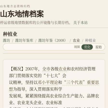
山东地方志资料归档
山东地情档案
停运省级地情数据库的公开镜像与长期存档。
关于本站
种植业
潍坊
潍坊年鉴库
潍坊年鉴（2008）
农业
种植业
视图
优化
原始
【概况】2007年，
全市
各级
农业
和农村经济管理
部门贯彻落实党的“十七大”会
议精神，坚持以
邓小平理论
和
“三个代表”重要思
想
为指导，深入贯彻落实科学
发展观，紧紧围绕提高农业综合生产能力、品牌农
业、农业龙头企业、农业标准