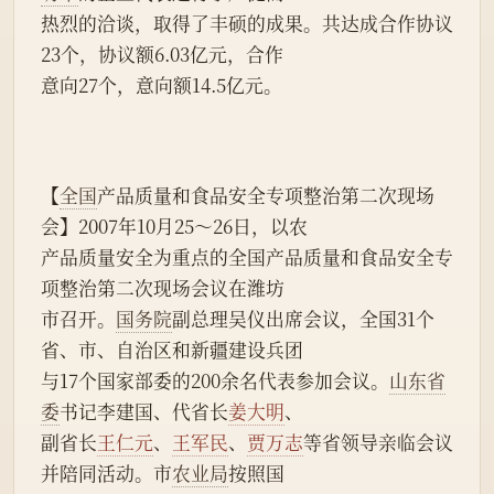
热烈的洽谈，取得了丰硕的成果。共达成合作协议
23个，协议额6.03亿元，合作
意向27个，意向额14.5亿元。
【
全国
产品质量和食品安全专项整治第二次现场
会】2007年10月25～26日，以农
产品质量安全为重点的全国产品质量和食品安全专
项整治第二次现场会议在潍坊
市召开。
国务院
副总理吴仪出席会议，全国31个
省、市、自治区和新疆建设兵团
与17个国家部委的200余名代表参加会议。
山东省
委
书记李建国、代省长
姜大明
、
副省长
王仁元
、
王军民
、
贾万志
等省领导亲临会议
并陪同活动。市
农业局
按照国