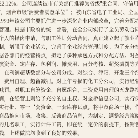
22.12％。公司连续被市有关部门推荐为省级"重合同、守信用
"，
烟台市
级"消费者满意单位”；被
山东
省电子
工业局
、
全
管理。根据市政府的统一部署，在全公司实行了全员劳动合
个人的择岗申请，与职工签订劳动合同，真正建立起了就业
制，增强了企业活力，完善了企业经营管理制度。为了充分
据各部门的经营特点，拟定了多种承包方式和分配方法。对
核资金、定库存、包利润、摊费用、百分考核、超奖减罚等
，在利润超基数部分与公司分成。对综合、津阳、开发三个
，费用自理、超留减罚。对上年亏损的化工分公司，实行经
减罚。对职工自筹资金，自愿组合，工资费用自理的五龙路
润，在经营上则给予充分的自主权。对金桥信息公司，实行
实行批、零一‘套资金、一套库存试点。将中意商场一楼，
商品推向市场，收集、反馈商品信息，为制定、调整经营策
的几名职工，实行计件工资，即在统一定价的前提下，按销
践，上述做法均收到了良好的效果。