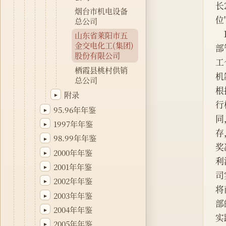
长
烟台市机电设备
位
总公司
    1993年该公司主要抓住进一步深化企业内部改革，完善分配办法，实行全员劳动合同制，强化企业内
山东省莱阳市五
金交电化工(集团)
部
股份有限公司
工
栖霞县桃村供销
机
总公司
根
附录
▸
行
95.96年年鉴
▸
同
1997年年鉴
▸
存
98.99年年鉴
▸
奖
2000年年鉴
▸
利
2001年年鉴
▸
司
2002年年鉴
▸
将
2003年年鉴
▸
部
2004年年鉴
▸
实
2005年年鉴
▸