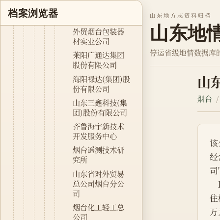
限公司
档案浏览器
山东地方志资料归档
莱州市酿酒厂
山东地
外贸烟台包装器
材实业公司
停运省级地情数据库
莱阳广通达集团
股份有限公司
山
海阳禄达(集团)股
份有限公司
烟台
山东三鑫科技(集
团)股份有限公司
齐鲁海宇新技术
开发服务中心
该
烟台遥测技术研
经
究所
司
山东省对外贸易
总公司烟台分公
    1993年，该公司以提高经济效益为中心，抓改革、抓市场，适时调整经营策略，克服了重重困难，抓
司
住
烟台化工轻工总
万
公司