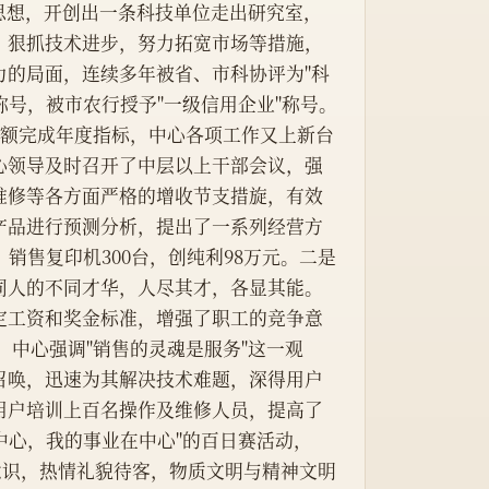
导思想，开创出一条科技单位走出研究室，
，狠抓技术进步，努力拓宽市场等措施，
力的局面，连续多年被省、市科协评为"科
称号，被市农行授予"一级信用企业"称号。
心领导及时召开了中层以上干部会议，强
维修等各方面严格的增收节支措旋，有效
产品进行预测分析，提出了一系列经营方
销售复印机300台，创纯利98万元。二是
同人的不同才华，人尽其才，各显其能。
定工资和奖金标准，增强了职工的竞争意
。中心强调"销售的灵魂是服务"这一观
召唤，迅速为其解决技术难题，深得用户
用户培训上百名操作及维修人员，提高了
中心，我的事业在中心"的百日赛活动，
意识，热情礼貌待客，物质文明与精神文明