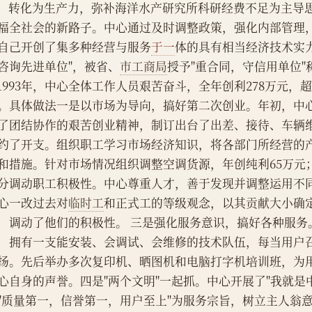
    转化为生产力，弥补海洋水产研究所科研经费不足为主
福全社会的新路子。中心通过及时调整政策，强化内部管理
自己开创了集多种经营与服务
于一
体的具有相当经济技术实
咨询先进单位"，被省、
市工商局
授予"重合同，守信用单位"
。具体做法一是以市场为导向，搞好第二次创业。年初，中
了团结协作的艰苦创业精神，制订出台了出差、接待、车辆
约了开支。组织职工学习市场经济知识，将各部门所经营的
和措施。针对市场情况组织调整空调货源，年创纯利65万元；
分调动职工积极性。中心尊重人才，善于发现并调整运用不
心一改过去对
临时工
和正式工的等级观念，以其贡献大小确
，调动了他们的积极性。 三是强化服务意识，搞好各种服务
，拥有一支能安装、会调试、会维修的技术队伍，每当用户
扬。先后举办多次复印机、晒图机和电脑打字机培训班，为
心自身的声誉。四是"两个文明"一起抓。中心开展了"我就是
"质量第一，信誉第一，用户至上"为服务宗旨，树立主人翁