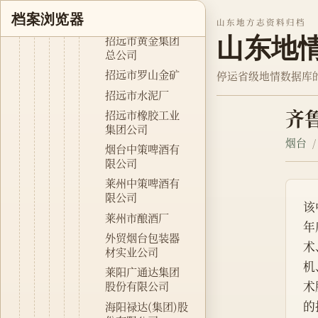
山东省玲珑黄金
档案浏览器
矿业公司
山东地方志资料归档
山东地
招远市黄金集团
总公司
招远市罗山金矿
停运省级地情数据库
招远市水泥厂
齐
招远市橡胶工业
集团公司
烟台
烟台中策啤酒有
限公司
莱州中策啤酒有
限公司
该
莱州市酿酒厂
年
外贸烟台包装器
术
材实业公司
机
莱阳广通达集团
术
股份有限公司
的
海阳禄达(集团)股