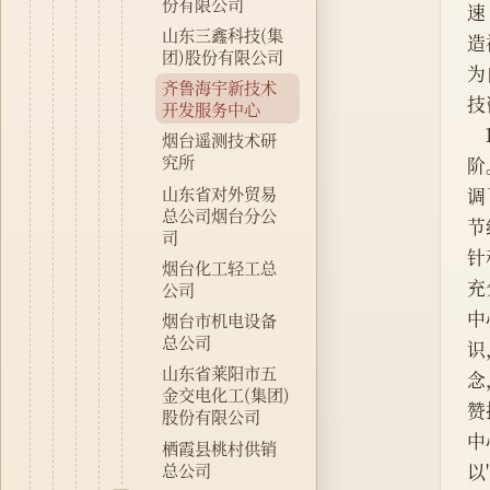
份有限公司
速
山东三鑫科技(集
造
团)股份有限公司
为
齐鲁海宇新技术
技
开发服务中心
    1993年，中心全体工作人员艰苦奋斗，全年创利278万元，超额完成年度指标，中心各项工作又上新台
烟台遥测技术研
究所
阶
山东省对外贸易
调
总公司烟台分公
节
司
针
烟台化工轻工总
充
公司
中
烟台市机电设备
总公司
识
山东省莱阳市五
念
金交电化工(集团)
赞
股份有限公司
中
栖霞县桃村供销
总公司
以