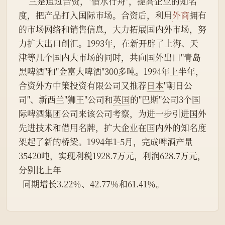
     三是通过合资，"借水行舟"，提高企业的知名
度，把产品打入国际市场。合资后，利用
外商
拥有
的市场网络和销售信息，大力拓展国内外市场，努
力扩大出口创汇。1993年，在新开辟了上海、天
津等几个国内大市场的同时，共向国外出口"青岛
黑啤酒"和"金富大啤酒"300多吨。1994年上半年，
合资外方中策投资有限公司又推荐
日本
"朝日公
司"、新西兰"狮王"公司和
英国
的"巴斯"公司3个国
际啤酒集团公司来该公司考察，为进一步引进国外
先进技术和借用名牌，扩大企业在国内外的知名度
架起了新的桥梁。1994年1-5月，完成啤酒产量
35420吨，实现利税1928.7万元，利润628.7万元，
分别比上年
  同期增长3.22％、42.77％和61.41％。