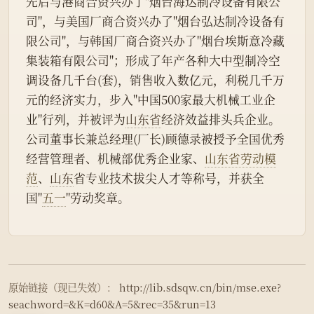
先后与港商合资兴办了"烟台海达制冷设备有限公
司"，与美国厂商合资兴办了"烟台弘达制冷设备有
限公司"，与韩国厂商合资兴办了"烟台埃斯意冷藏
集装箱有限公司"；形成了年产各种大中型制冷空
调设备几千台(套)，销售收入数亿元，利税几千万
元的经济实力，步入"中国500家最大机械工业企
业"行列，并被评为
山东省
经济效益排头兵企业。
公司董事长兼总经理(厂长)顾德录被授予全国优秀
经营管理者、机械部优秀企业家、
山东省劳动模
范
、
山东
省专业技术拔尖人才等称号，并获全
国"
五一
"劳动奖章。
原始链接（现已失效）：
http://lib.sdsqw.cn/bin/mse.exe?
seachword=&K=d60&A=5&rec=35&run=13