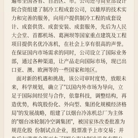
遍布全国各省、自治区、市。公司还与
商业部
设计
院合资组建了制冷工程成套公司，以雄厚的技术实
力和完善的服务，向用户提供制冷工程的成套设
计、成套供货、成套安装、成套服务，先后为
人民
大会堂
、首都机场、葛洲坝等国家重点建筑及工程
项目提供名优冷冻机，在社会上享有很高的声誉。
在保证国内市场需求的同时，公司设立了国际业务
部，通过各种渠道，让产品走向国际市场，现已出
口亚、澳、欧洲等的一些国家和
地区
。
    面对新的机遇和挑战，该公司审时度势，放眼未
来，科学规划，确立了"以国内外市场为导向，立
足于国际间经贸与合作，依靠科技，调整结构，再
造优势，构筑股份化、外向型、集团化规模经济格
局"的发展战略，组建了以烟台冷冻机总厂为主体
的"烟台冰轮制冷空调集团"，被
国家体改委
批准为
规范化股  份制试点企业，股票准予上市交易；并