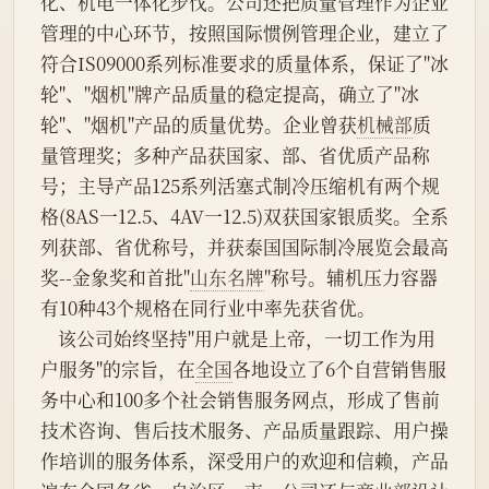
化、机电一体化步伐。公司还把质量管理作为企业
管理的中心环节，按照国际惯例管理企业，建立了
符合IS09000系列标准要求的质量体系，保证了"冰
轮"、"烟机"牌产品质量的稳定提高，确立了"冰
轮"、"烟机"产品的质量优势。企业曾获
机械部
质
量管理奖；多种产品获国家、部、省优质产品称
号；主导产品125系列活塞式制冷压缩机有两个规
格(8AS一12.5、4AV一12.5)双获国家银质奖。全系
列获部、省优称号，并获泰国国际制冷展览会最高
奖--金象奖和首批"
山东名牌
"称号。辅机压力容器
有10种43个规格在同行业中率先获省优。
    该公司始终坚持"用户就是上帝，一切工作为用
户服务"的宗旨，在
全国
各地设立了6个自营销售服
务中心和100多个社会销售服务网点，形成了售前
技术咨询、售后技术服务、产品质量跟踪、用户操
作培训的服务体系，深受用户的欢迎和信赖，产品