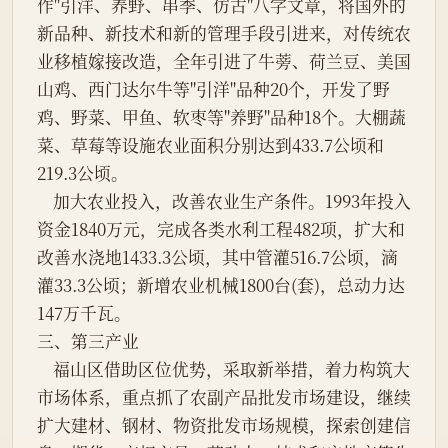
作"引洋、养野、串季、仿古"八字文章，将国外的
新品种、新技术和新的管理手段引进来，对传统农
业移植嫁接改造，全年引进了牛蒡、荷兰豆、美国
山鸡、西门达尔牛等"引洋"品种20个，开发了野
鸡、野菜、甲鱼、软枣等"养野"品种18个。大棚蔬
菜、草莓等设施农业面积分别达到433.7公顷和
219.3公顷。
    加大农业投入，改善农业生产条件。1993年投入
资金1840万元，完成各类水利工程482项，扩大和
改善水浇地1433.3公顷，其中管灌516.7公顷，滴
灌33.3公顷；新增农业机械1800台(套)，总动力达
147万千瓦。
三、第三产业
    福山区借助区位优势，采取新举措，着力构筑大
市场体系，重点抓了农副产品批发市场建设，继续
扩大建材、钢材、物资批发市场规模，探索创建信