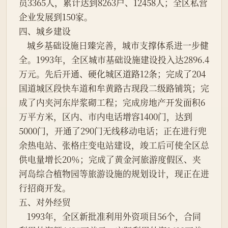
员3365人，累计达到8263户、12458人；全区私营
企业发展到150家。
四、城乡建设
    城乡基础设施日臻完善，城市支撑体系进一步健
全。1993年，全区城市基础设施建设投入达2896.4
万元。先后开通、硬化城区道路12条；完成了204
国道城区段快车道和牟黄路古现段二级路铺筑；完
成了内夹河东岸浆砌工程；完成房地产开发面积6
万平方米，区内、市内电话增容1400门，达到
5000门，开通了290门无线移动电话；正在进行兜
余热电站、张格庄变电站建设，竣工后可使全区总
供电量增长20％；完成了黄金河旅游度假区、夹
河岛综合植物园等旅游设施的规划设计，现正在进
行招商开发。
五、对外经贸
    1993年，全区新批准利用外资项目56个，合同