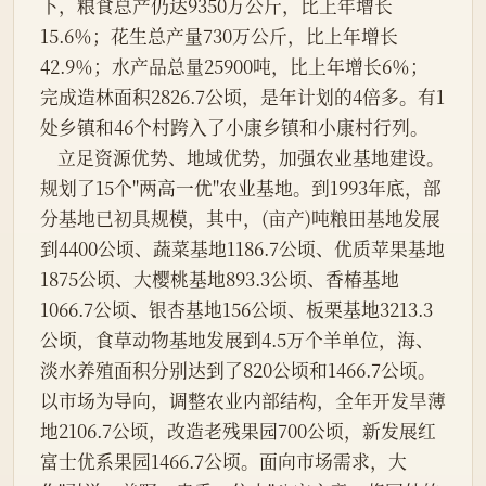
下，粮食总产仍达9350万公斤，比上年增长
15.6％；花生总产量730万公斤，比上年增长
42.9％；水产品总量25900吨，比上年增长6％；
完成造林面积2826.7公顷，是年计划的4倍多。有1
处乡镇和46个村跨入了小康乡镇和小康村行列。
    立足资源优势、地域优势，加强农业基地建设。
规划了15个"两高一优"农业基地。到1993年底，部
分基地已初具规模，其中，(亩产)吨粮田基地发展
到4400公顷、蔬菜基地1186.7公顷、优质苹果基地
1875公顷、大樱桃基地893.3公顷、香椿基地
1066.7公顷、银杏基地156公顷、板栗基地3213.3
公顷，食草动物基地发展到4.5万个羊单位，海、
淡水养殖面积分别达到了820公顷和1466.7公顷。
以市场为导向，调整农业内部结构，全年开发旱薄
地2106.7公顷，改造老残果园700公顷，新发展红
富士优系果园1466.7公顷。面向市场需求，大