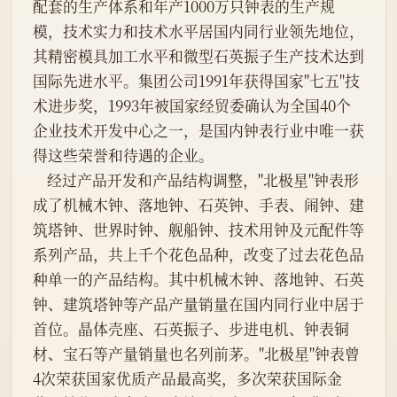
配套的生产体系和年产1000万只钟表的生产规
模，技术实力和技术水平居国内同行业领先地位，
其精密模具加工水平和微型石英振子生产技术达到
国际先进水平。集团公司1991年获得国家"七五"技
术进步奖，1993年被国家经贸委确认为全国40个
企业技术开发中心之一，是国内钟表行业中唯一获
得这些荣誉和待遇的企业。
    经过产品开发和产品结构调整，"北极星"钟表形
成了机械木钟、落地钟、石英钟、手表、闹钟、建
筑塔钟、世界时钟、舰船钟、技术用钟及元配件等
系列产品，共上千个花色品种，改变了过去花色品
种单一的产品结构。其中机械木钟、落地钟、石英
钟、建筑塔钟等产品产量销量在国内同行业中居于
首位。晶体壳座、石英振子、步进电机、钟表铜
材、宝石等产量销量也名列前茅。"北极星"钟表曾
4次荣获国家优质产品最高奖，多次荣获国际金