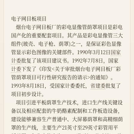
电子网目板项目
    烟台电子网目板厂的彩电显像管荫罩项目是彩电
国产化的重要配套项目。其产品是彩电显像管三大
组件(玻壳、电子枪、荫罩)之一，是保证彩色显像
管显示彩色图像的关键部件。1990年3月12日
国家
计委
批复了该项目建议书。1992年7月8日，国家
计委
下发了《印发<关于审批烟台电子网目板厂彩
管荫罩项目可行性研究报告的请示>的通知》。
1993年8月18日，受国家计委委托，
省建委
批复了
项目初步设计。
    项目引进平板荫罩生产技术，进口生产线关键设
备以及相应配套的牛奶酪素配制和工作板造设备，
建设能够兼容生产普通中、大屏幕荫罩和高精细荫
罩的生产线，主要生产21英寸至29英寸彩管用平