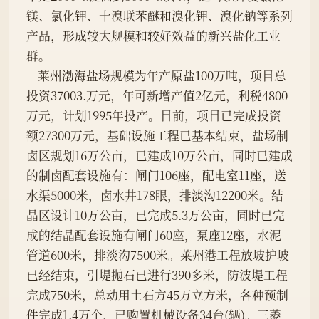
镁、氯化钾、十溴联苯醚和溴化钾、溴化钠等系列
产品，形成较大规模和较好效益的新兴盐化工业
群。
    莱州渤海盐场规模为年产原盐100万吨，项目总
投资37003.万元，年可新增产值2亿元，利税4800
万元，计划1995年投产。目前，项目已完成投资
额27300万元，基础设施工程已基本结束，盐场制
卤区规划16万公亩，已建成10万公亩，同时已建成
的制卤配套设施有：闸门106座，配电室11座，送
水渠5000米，卤水井178眼，排淡沟12200米。结
晶区设计10万公亩，已完成5.3万公亩，同时已完
成的结晶配套设施有闸门60座，泵座12座，水泥
管道600米，排淡沟7500米。莱州港工程放坡护坡
已经结束，引堤抛石已进行390多米，防波堤工程
完成750米，总动用土石方45万立方米，各种预制
件完成1.4万个，已购置机械设备34台(辆)。三菱