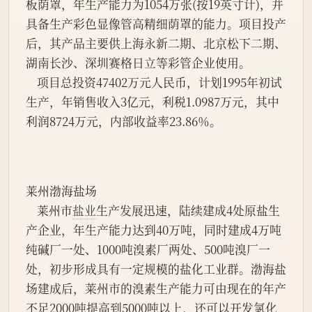
板荫罩，年生产能力为1054万张(按19英寸计)，并
具备生产彩色显像管高精细荫罩的能力。项目投产
后，其产品主要供上海永新二期、北京松下二期、
湖南长沙、深圳赛格日立等彩管企业使用。
    项目总投资47402万元人民币，计划1995年初试
生产，年销售收入3亿元，利税1.0987万元，其中
利润8724万元，内部收益率23.86％。
莱州渤海盐场
    莱州市
盐业
生产发展迅速，陆续建成4处原盐生
产企业，年生产能力达到40万吨，同时建成4万吨
纯碱厂一处、1000吨溴素厂两处、500吨溴厂一
处，初步形成具有一定规模的盐化工业群。渤海盐
场建成后，莱州市的溴素生产能力可由现在的年产
不足2000吨提高到5000吨以上，还可以开发氯化