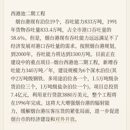
西港池二期工程
    烟台港现有泊位19个，吞吐能力833万吨，1991
年货物吞吐量833.4万吨，占
全市
港口吞吐量
的
58.6％。但是，烟台港现有吞吐能力远远满足不了
经济发展对港口吞吐量的需求。按照烟台港规划，
到2000年，吞吐能力将达到1500万吨。目前正在
建设中的重点项目--烟台西港池二期工程，新增吞
吐能力340万吨／年，建设规模为6个深水泊位(其
中2万吨级钢铁、多用途泊位各一个，1.5万吨级杂
货泊位三个，1万吨级盐杂泊位一个)。项目总投资
7.4亿元，利用亚行贷款3880万美元，整个工程将
在1996年完成。这将大大增强烟台港的辐射能
力，缓解烟台港压客压货的紧张局面，进一步促进
烟台市
的经济建设和
对外开放
。