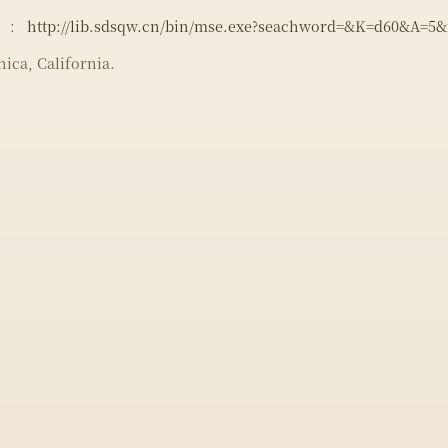
）：
http://lib.sdsqw.cn/bin/mse.exe?seachword=&K=d60&A=5
ica, California.