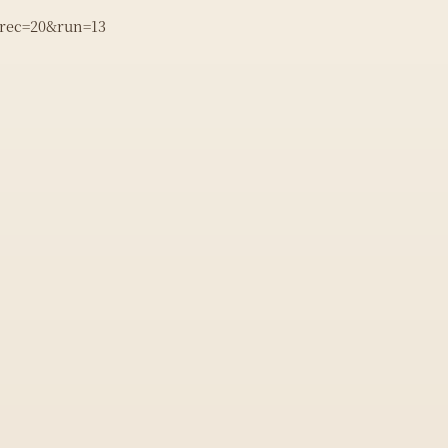
&rec=20&run=13