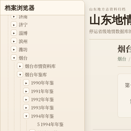
档案浏览器
泰安
▸
山东地方志资料归档
山东地
济南
▸
济宁
▸
停运省级地情数据库
淄博
▸
滨州
▸
烟
潍坊
▸
烟台
▾
烟台
烟台市情资料库
▸
烟台年鉴库
▾
1990年年鉴
▸
第
1991年年鉴
▸
1992年年鉴
▸
　
1993年年鉴
▸
1994年年鉴
▾
5 1994年年鉴