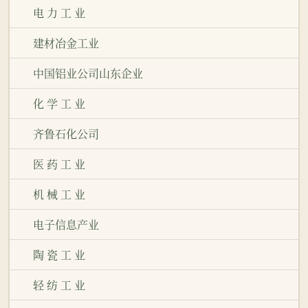
电 力 工 业
建材冶金工业
中国铝业公司山东企业
化 学 工 业
齐鲁石化公司
医 药 工 业
机 械 工 业
电子信息产业
陶 瓷 工 业
轻 纺 工 业