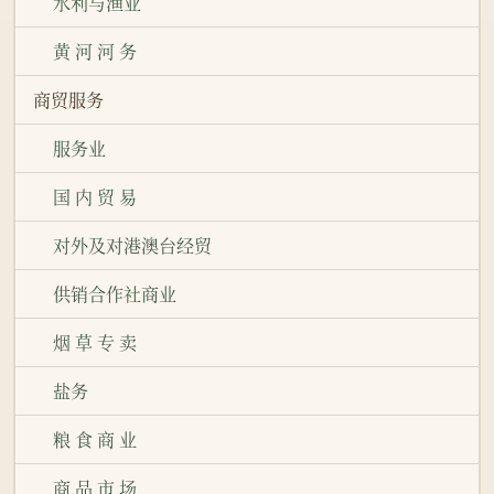
水利与渔业
黄 河 河 务
商贸服务
服务业
国 内 贸 易
对外及对港澳台经贸
供销合作社商业
烟 草 专 卖
盐务
粮 食 商 业
商 品 市 场