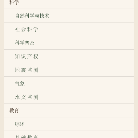
科学
自然科学与技术
社 会 科 学
科学普及
知 识 产 权
地 震 监 测
气象
水 文 监 测
教育
综述
基 础 教 育