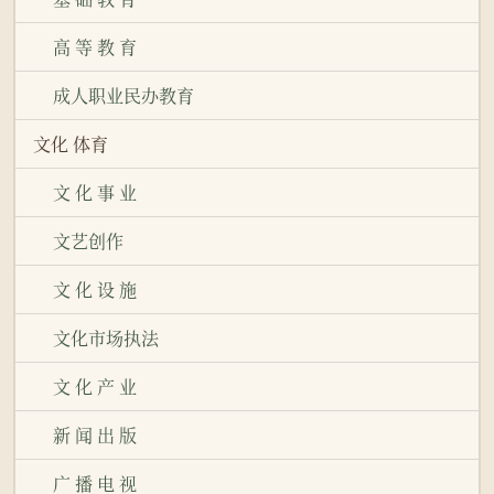
高 等 教 育
成人职业民办教育
文化 体育
文 化 事 业
文艺创作
文 化 设 施
文化市场执法
文 化 产 业
新 闻 出 版
广 播 电 视