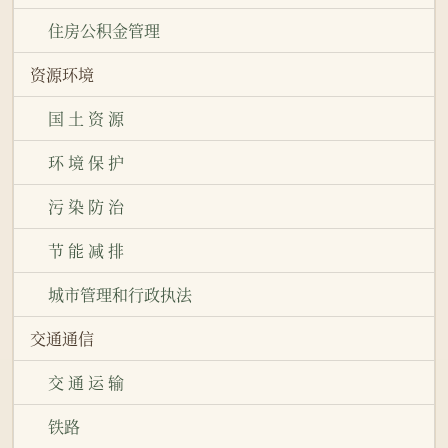
住房公积金管理
资源环境
国 土 资 源
环 境 保 护
污 染 防 治
节 能 减 排
城市管理和行政执法
交通通信
交 通 运 输
铁路