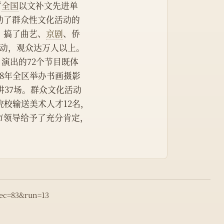
“
全国
以文补文先进单
动了群众性文化活动的
，搞了曲艺、
京剧
、侨
活动，观众达万人以上。
，演出的72个节目既体
8年全区举办书画摄影
讲37场。群众文化活动
院校输送美术人才12名，
市领导给予了充分肯定，
rec=83&run=13