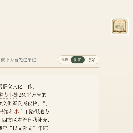
作被评为省先进单位
视图
优化
原始
展群众文化工作，
道办事处
250平方米的
会文化室发展较快，到
书馆
和
小白
干路街道办
，四方区本着自我补充、
8年“以文补文”年纯