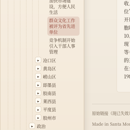
加快市场建
收
设，方便人民
位
生活
开
群众文化工作
被评为省先进
胞
单位
1
竞争机制开始
现
引入干部人事
等
管理
的
沧口区
▸
在
黄岛区
▸
1
崂山区
▸
即墨县
▸
胶南县
▸
莱西县
▸
平度县
▸
原始链接（现已失效
胶州市
▸
Made in Santa Mon
政治
▸