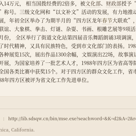
入14万元， 相当国拨经费的2倍多，被
文化部
、
财政部
授予
”称号。三级文化网和“以文补文”活动的发展，有力地推
展，年初全区举办了为期半月的“四方区龙年
春节
大联欢”
联谊、大象棋、拳击、灯谜、杂耍、书画、根雕艺展等9项
0月份， 全区举行了街道文化站第四届音乐舞蹈朗诵3项调演
了时代精神，又具有民族特色，受到市文化部门的表扬。198
各种展览15次，展出作品1300余幅，文娱演出22场，故事演
开展，为国家培养了一批艺术人才，1988年四方区为省高等
全国各类比赛中获奖15个。对于四方区的群众文化工作，省
988年四方区被评为省文化工作先进单位。
）：
http://lib.sdsqw.cn/bin/mse.exe?seachword=&K=d2&A=2&
ica, California.