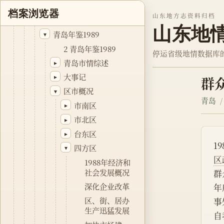
青岛年鉴库
▾
档案浏览器
山东地方志资料归档
青岛年鉴1988
▸
山东地
青岛年鉴1989
▾
2 青岛年鉴1989
停运省级地情数据库
青岛市情综述
▸
大事记
▸
群
区市概况
▾
青岛
市南区
▸
市北区
▸
台东区
▸
1
四方区
▾
区
1988年经济和
社会发展概况
群
深化企业改革
年
区、街、居办
事
生产迅猛发展
自