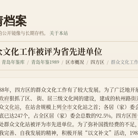
情档案
的公开镜像与长期存档。
关于本站
众文化工作被评为省先进单位
青岛年鉴库
青岛年鉴1989
区市概况
四方区
群众文化工
988年，四方区的群众文化工作有了较大发展。为了广泛地开
政府
狠抓了区、 街、居三级文化网的建设，建成的杭州路
街
众
文化站
，在站舍规模上列
全市
文化站之首；各居（家）委
底已达247个，占全区居（家）委会总数的92.5%。四方区
图
处群众文化站被评为市先进单位。为了弥补国拨经费的不足
我完善、自我发展的精神，积极开展“以文补文”活动，198