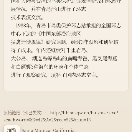
国和大陆与台湾的鸟类保护迁徙规律研究和环志开
展情况，并在青岛浮山进行了环志
技术表演交流。
    1988年，青岛市鸟类保护环志站承担的全国环志
中心下达的《中国东部沿海
地区
猛禽迁徙规律》研究课题，经过3年观察和研究取
得了成果。年内还继续对千里岩岛、
大公岛、 潮连岛等岛屿的扁嘴海雀、黑叉尾海燕
和白额鹱3种海鸟的环志和个体生态
进行了观察研究，填补了国内环志空白。
原始链接（现已失效）：
http://lib.sdsqw.cn/bin/mse.exe?
seachword=&K=d2&A=2&rec=525&run=13
浏览
Made in Santa Monica, California.