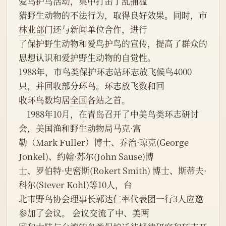
爱鸟护鸟活动，集中打击了乱捕滥
猎野生动物的不法行为，取得良好效果。同时，市
林业部
门还与新闻单位合作，进行
了保护野生动物和爱鸟护鸟的宣传，提高了群众的
思想认识和爱护野生动物的自觉性。
1988年，市鸟类保护环志站环志放飞候鸟4000
只，并回收部分环鸟。环志放飞数和回
收环鸟数均居
全国
各站之首。
    1988年10月，在青岛召开了中美鸟类环志研讨
会，美国渔和野生动物局马克·富
勒（Mark Fuller）博士、乔治·琼克(George 
Jonkel)、约翰·苏尔(John Sause)博
士、罗伯特·史密斯(Rokert Smith) 博士、斯蒂夫·
科尔(Stever Kohl)等10人，台
北市野鸟协会理事长郭达仁率代表团一行3人应邀
参加了会议。 会议交流了中、美两