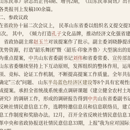
山东民革》杂志出正刊4期、增刊2期，《山东民革简讯》出刊
各类报刊上发稿100余篇。
    二、参政议政
    在省
政协
十届二次会议上， 民革山东省委以组织名义提交提
1次。 其中，《倾力打造
孔子
文化品牌，推动经济文化强省
，省政协副主席
赵玉兰
对该提案作了批示。副主委刘晓静提
优势资源，打造"韶乐舞团"暨〈韶乐·印象齐鲁〉大型演出的
为重点提案，
中共
山东省委副书记
刘伟
和省委常委、
宣传部
山东省委继续坚持上下互动原则，发挥组织的整体作用，运
项、竞标、论证工作机制，不断提高提案工作质量。全年共征
确定"三农"问题、 山东
半岛蓝色经济区建设
等8个具有宏观
成提案。承担全省统战系统重点调研课题《建立健全农村土
研究》的调研工作，形成的调研报告得到
中共
山东省委副书
反映社情民意信息工作，选聘特邀信息员和信息联络员，建
息工作制度和奖励办法。12月，召开全省反映社情民意信息
革中央和省政协报送社情民意信息33期，上报"我为应对国际