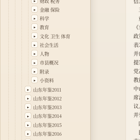
信
财政 税务
▸
金融 保险
▸
科学
▸
《
教育
▸
政
文化 卫生 体育
▸
表
社会生活
▸
并
人物
▸
提
市县概况
▸
党
附录
▸
教
小资料
▸
中
山东年鉴2011
▸
席
山东年鉴2012
▸
议
山东年鉴2013
▸
并
山东年鉴2014
▸
山东年鉴2015
▸
山东年鉴2016
▸