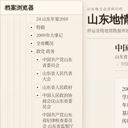
山东年鉴2009
▸
档案浏览器
山东地方志资料归档
山东年鉴2010
▾
山东地
24 山东年鉴2010
特载
▸
停运省级地情数据库
2009年大事记
▸
全省概况
▸
中
政党 政务
▾
山东省
中国共产党山东
▸
中
省委员会
山东省人民代表
▸
大会
山东省人民政府
▸
2
中国人民政治协
▸
学
商会议山东省委
年
员会
基
中国共产党山东
省纪律检查委员
传
会 山东省监察厅