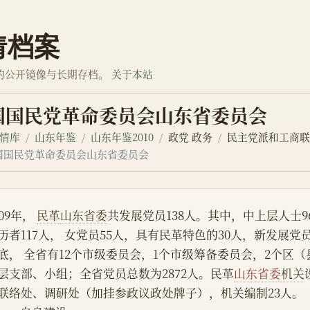
情档案
的公开镜像与长期存档。
关于本站
国国民党革命委员会山东省委员会
情库
山东年鉴
山东年鉴2010
政党 政务
民主党派和工商
国国民党革命委员会山东省委员会
009年， 
民革
山东省委
共发展党员138人。其中，中上层人士
历者117人， 女党员55人，具有民革特色的30人，新发展党员
底， 全省有12个市级委员会，1个市级筹备委员会，2个区（
层支部、小组；全省党员总数为2872人。民革
山东省委
机关
联络处、调研处（加挂参政议政处牌子），机关编制23人。