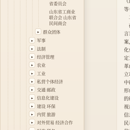
《
省委员会
等
山东省工商业
联合会 山东省
民间商会
群众团体
▸
言
军事
▸
案
法制
▸
化
经济管理
▸
定
农业
▸
革
工业
▸
立
私营个体经济
▸
中
交通 邮政
形
▸
信息化建设
的
▸
建设 环保
视
▸
内贸 旅游
信
▸
民
对外贸易 经济合作
▸