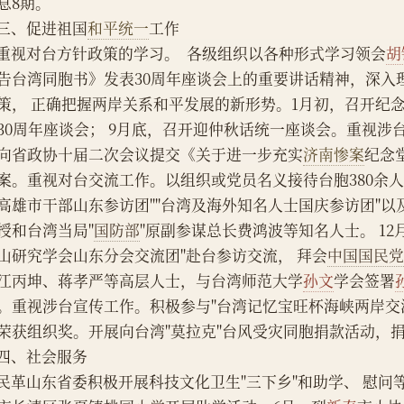
息8期。
    三、促进祖国
和平统一
工作
    重视对台方针政策的学习。  各级组织以各种形式学习领会
胡
告台湾同胞书》发表30周年座谈会上的重要讲话精神，深入
策， 正确把握两岸关系和平发展的新形势。1月初，召开纪
30周年座谈会； 9月底，召开迎仲秋话统一座谈会。重视涉
向省政协十届二次会议提交《关于进一步充实
济南惨案
纪念
案。重视对台交流工作。以组织或党员名义接待台胞380余人
高雄市干部山东参访团""台湾及海外知名人士国庆参访团"以
授和台湾当局"
国防部
"原副参谋总长费鸿波等知名人士。 12
山研究学会山东分会交流团"赴台参访交流， 拜会
中国国民
江丙坤、蒋孝严等高层人士，与台湾师范大学
孙文
学会签署
。重视涉台宣传工作。积极参与"台湾记忆宝旺杯海峡两岸交
荣获组织奖。开展向台湾"莫拉克"台风受灾同胞捐款活动，捐
    四、社会服务
    民革山东省委积极开展科技文化卫生"三下乡"和助学、 慰