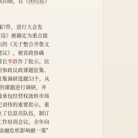
10期，在《
团结报
》
案7件，进行大会发
建设》被确定为重点提
出的《关于整合齐鲁文
建议》，被省政协确
部长
李群
作了批示。民
用参政议政课题征集、
集调研选题53个，从
性的课题进行调研，并
地承包经营权流转市场
记刘伟的重要批示。重
立了信息员队伍，制订
工作培训会议。全年向
金融危机影响献一策"