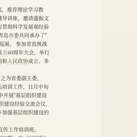
案，推荐理论学习教
辅导讲座，邀请盛振文
习贯彻科学发展观经验
青岛
市委
共同承办了"
巡展， 参加省直统战
成立
60周年大会，举行
国
和
人民政协
成立、多
伯之为省委副主委，
伍培训工作，11月中旬
中开展"基层组织建设
织建设经验交流会议，
步加强基层组织建设的
新闻宣传工作培训班。