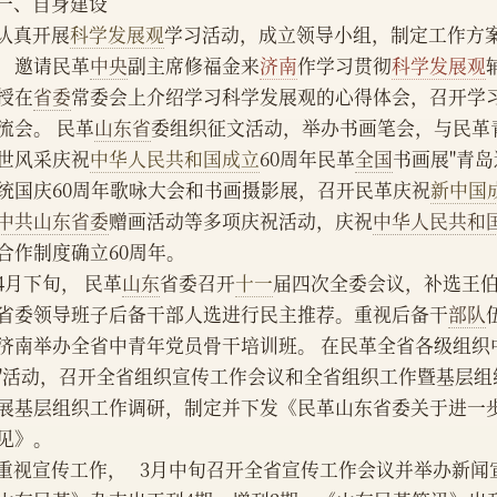
    一、自身建设
    认真开展
科学发展观
学习活动，成立领导小组，制定工作方
，邀请民革
中央
副主席修福金来
济南
作学习贯彻
科学发展观
授在
省委
常委会上介绍学习科学发展观的心得体会，召开学
流会。 民革
山东省
委组织征文活动，举办书画笔会，与民革
世风采庆祝
中华人民共和国成立
60周年民革
全国
书画展"青岛
统国庆60周年歌咏大会和书画摄影展，召开民革庆祝
新中国
中共山东省委
赠画活动等多项庆祝活动，庆祝
中华人民共和
合作制度确立60周年。
    4月下旬， 民革
山东
省委召开
十一
届四次全委会议，补选王
省委领导班子后备干部人选进行民主推荐。重视后备干
部队
济南举办全省中青年党员骨干培训班。 在民革全省各级组织
"活动，召开全省组织宣传工作会议和全省组织工作暨基层组
展基层组织工作调研，制定并下发《民革山东省委关于进一
见》。
    重视宣传工作，   3月中旬召开全省宣传工作会议并举办