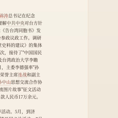
锦涛
总书记在纪念
理解
中共中央
对台方针
念《告台湾同胞书》发
台参政议政工作。调研
堂史料的建议》的集体
次，接待了"中国国民
及台湾政治大学李瞻
月，主委李德强率"孙
党
荣誉主席
连战
和副主
孙中山
思想交流合作协
流图片故事"征文活动
款人民币17万余元。
问等活动。5月，到济