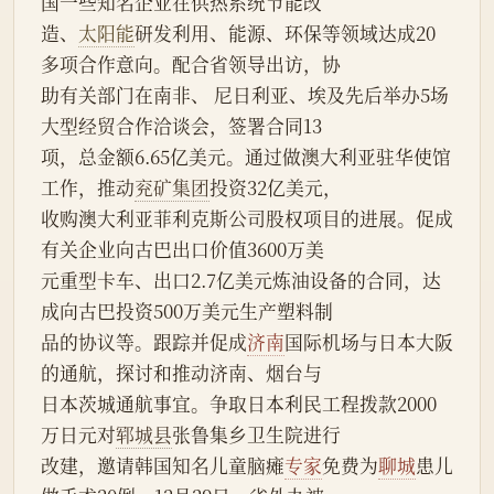
国一些知名企业在供热系统节能改
造、
太阳能
研发利用、能源、环保等领域达成20
多项合作意向。配合省领导出访，协
助有关部门在南非、 尼日利亚、埃及先后举办5场
大型经贸合作洽谈会，签署合同13
项，总金额6.65亿美元。通过做澳大利亚驻华使馆
工作，推动
兖矿集团
投资32亿美元，
收购澳大利亚菲利克斯公司股权项目的进展。促成
有关企业向古巴出口价值3600万美
元重型卡车、出口2.7亿美元炼油设备的合同，达
成向古巴投资500万美元生产塑料制
品的协议等。跟踪并促成
济南
国际机场与日本大阪
的通航，探讨和推动济南、烟台与
日本茨城通航事宜。争取日本利民工程拨款2000
万日元对
郓城县
张鲁集乡卫生院进行
改建，邀请韩国知名儿童脑瘫
专家
免费为
聊城
患儿