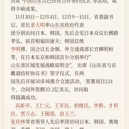
出席"
中国山东
古巴经贸合作签约仪式"等活动，取
得丰硕成果。
    11月30日—12月4日、12月9—15日，省委副书
记、省长
姜大明
率
山东省政府
代表
团分别访问日本、韩国。先后会见日本众议长横路
孝弘、前首相福田康夫；韩国总统
李明
博、
国会
议长金炯、外
交通
商部长官柳明桓
等，在日本东京和韩国首尔分别举行"
山东
省区域发展战略说明会"， 出席《山东省与京
畿道结好协议书》签字仪式，在两
国先后开展50多场推介交流活动， 签署项目124
个，合同外资额33.2亿美元，访问取
得圆满成功。
高新亭
、
王仁元
、
王军民
、
柏继民
、
李群
、
才利
民
、
贾万志
、
王随莲
、
赵玉兰
、
张传林
等省领导人先后率团访问日本、韩国、奥地