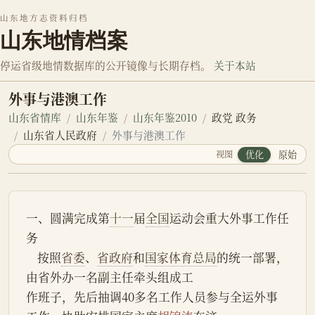
山东地方志资料归档
山东地情档案
停运省级地情数据库的公开镜像与长期存档。
关于本站
外事与港澳工作
山东省情库
山东年鉴
山东年鉴2010
政党 政务
山东省人民政府
外事与港澳工作
视图
优化
原始
一、圆满完成第
十一
届
全国
运动会重大外事工作任
务
    按照
省委
、
省政府
和
国家体育总局
的统一部署，
由省外办一名副主任牵头组成工
作班子，先后抽调40多名工作人员参与全运外事