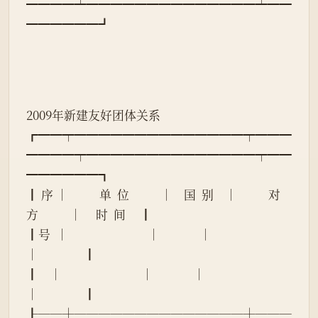
━━━━┷━━━━━━━━━━━━━━┷━━
━━━━━━┛
2009年新建友好团体关系
┏━━┯━━━━━━━━━━━━━━┯━━━
━━━━┯━━━━━━━━━━━━━━┯━━
━━━━━━┓
┃ 序 │           单  位           │    国  别    │           对  
方           │     时  间     ┃
┃号  │                            │              │                            
│                ┃
┃    │                            │              │                            
│                ┃
┠──┼──────────────┼───