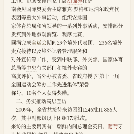
工作。协助安排国家主席
胡锦涛
在济
南会见国际奥委会主席雅克·罗格和尼泊尔政党代
表团等重大外事活动，组织安排国
家体育总局和省领导的一系列外事活动，安排部分
贵宾到外地参观游览、观摩比赛，
圆满完成
全运会
期间29个境外代表团、 236名境外
贵宾接待以及境外记者管理服务和
对外宣传等工作，受到中联部、
外交部
、国家体育
总局等
中央
有关部门和境外贵宾的
高度评价。省外办被省委、省政府授予"第十一届
全国运动会筹办工作先进集体"荣誉
称号，10名个人获得奖励。
    二、务实推动高层互访
    2009年，全省共接待来访团组1246批11 886人
次，其中副部级以上团组173批次。
来访的主要贵宾有：朝鲜内阁总理金英日、
葡萄
牙