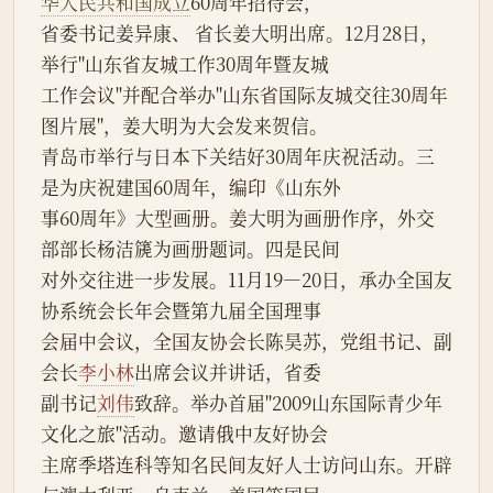
华人民共和国成立
60周年招待会，
省委书记姜异康、 省长姜大明出席。12月28日，
举行"山东省友城工作30周年暨友城
工作会议"并配合举办"山东省国际友城交往30周年
图片展"，姜大明为大会发来贺信。
青岛市举行与日本下关结好30周年庆祝活动。三
是为庆祝建国60周年，编印《山东外
事60周年》大型画册。姜大明为画册作序，外交
部部长杨洁篪为画册题词。四是民间
对外交往进一步发展。11月19—20日，承办全国友
协系统会长年会暨第九届全国理事
会届中会议，全国友协会长陈昊苏，党组书记、副
会长
李小林
出席会议并讲话，省委
副书记
刘伟
致辞。举办首届"2009山东国际青少年
文化之旅"活动。邀请俄中友好协会
主席季塔连科等知名民间友好人士访问山东。开辟