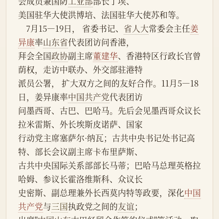
会成员兼国防
工业部
部长丁埃、
美国驻华大使洪博培、法国驻华大使苏和等。
    7月15—19日， 省委书记、
省人大
常委会主任
姜
异康
率
山东省
代表团访问香港，
拜会全国
政协
副主席
董建华
、香港特区行政长官曾
荫权，走访中联办、外交部驻港特
派员公署， 扩大双方之间的友好合作。11月5—18
日，姜异康率
中国共产党
代表团访
问墨西哥、古巴、巴哈马。先后会见墨西哥众议长
拉米雷斯、外长埃斯皮诺萨、国家
行动党主席塞萨尔·纳瓦；古共中央书记处书记高
特、部长会议副主席卡布里萨斯、
古共中央国际关系部部长马蒂；巴哈马总理英格拉
哈姆、参议长霍洛维斯科、众议长
史密斯、副总理兼外长西莫内特等政要，深化
中国
共产党
与
三国
执政党之间的
友谊
；