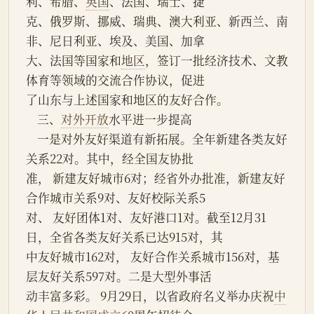
利、希腊、
英国
、法国、瑞士、捷
克、俄罗斯、挪威、瑞典、澳大利亚、新西兰、南
非、尼日利亚、埃及、美国、加拿
大、法国等国家和
地区
，签订一批经济技术、文教
体育等领域的交流合作协议，促进
了山东与上述国家和地区的友好合作。
    三、
对外开放
水平进一步提高
    一是对外友好渠道有新拓展。全年新建各类友好
关系22对。其中，经全国友协批
准， 新建友好城市6对；经省外办批准，新建友好
合作城市关系9对、友好校际关系5
对、 友好团体1对、友好港口1对。截至12月31
日，全省各类友好关系已达915对，其
中友好城市162对， 友好合作关系城市156对，基
层友好关系597对。二是大型外事活
动丰富多彩。 9月29日，以省政府名义举办庆祝
中