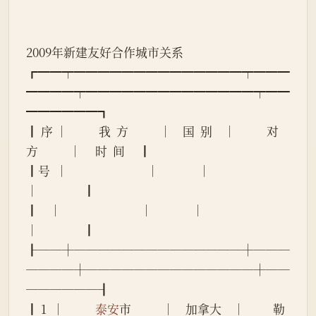
2009年新建友好合作城市关系
┏━━┯━━━━━━━━━━━━━━┯━━━
━━━━┯━━━━━━━━━━━━━━┯━━
━━━━━━┓
┃ 序 │           我  方           │    国  别    │           对  
方           │     时  间     ┃
┃号  │                            │              │                            
│                ┃
┃    │                            │              │                            
│                ┃
┠──┼──────────────┼───
────┼──────────────┼──
──────┨
┃ 1  │           
泰安
市           │    加拿大    │          勒