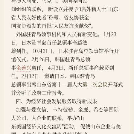
与澳大利亚、乌克兰、美国等国民
间组织的联系。 新设立并授予3名外籍人士"山东
省人民友好使者"称号。省友协获全
国友协颁发的首批"人民友谊贡献奖"。
    外国驻青岛领事机构和人员有新变化。 1月23
日，日本驻青岛首任总领事斋藤法
雄到任。 10月31日，日本驻青岛总领事馆举行开
馆仪式。2月26日，韩国驻青岛总领
事
金善兴
离任， 4月3日，新任总领事俞载贤到
任。2月12日，邀请日本、韩国驻青岛
总领事出席山东省第十一届人大
第二次会议
开幕式
并旁听了政府工作报告。
    四、为经济社会发展服务取得新成果
    加强与爱立信、 卡特彼勒、金鹰、希杰等国际
大公司、大企业的联系，举办"山
东美国经济文化交流周"活动， 促使山东企业与美