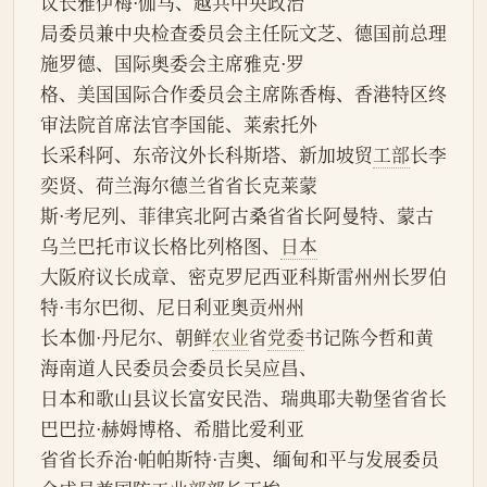
议长雅伊梅·伽马、越共中央政治
局委员兼中央检查委员会主任阮文芝、德国前总理
施罗德、国际奥委会主席雅克·罗
格、美国国际合作委员会主席陈香梅、香港特区终
审法院首席法官李国能、莱索托外
长采科阿、东帝汶外长科斯塔、新加坡贸
工部
长李
奕贤、荷兰海尔德兰省省长克莱蒙
斯·考尼列、菲律宾北阿古桑省省长阿曼特、蒙古
乌兰巴托市议长格比列格图、
日本
大阪府议长成章、密克罗尼西亚科斯雷州州长罗伯
特·韦尔巴彻、尼日利亚奥贡州州
长本伽·丹尼尔、朝鲜
农业
省
党委
书记陈今哲和黄
海南道人民委员会委员长吴应昌、
日本和歌山县议长富安民浩、瑞典耶夫勒堡省省长
巴巴拉·赫姆博格、希腊比爱利亚
省省长乔治·帕帕斯特·吉奥、缅甸和平与发展委员