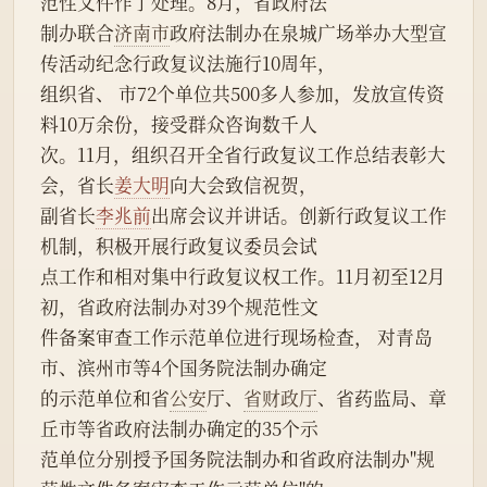
范性文件作了处理。8月，省政府法
制办联合
济南市
政府法制办在泉城广场举办大型宣
传活动纪念行政复议法施行10周年，
组织省、 市72个单位共500多人参加，发放宣传资
料10万余份，接受群众咨询数千人
次。11月，组织召开全省行政复议工作总结表彰大
会，省长
姜大明
向大会致信祝贺，
副省长
李兆前
出席会议并讲话。创新行政复议工作
机制，积极开展行政复议委员会试
点工作和相对集中行政复议权工作。11月初至12月
初，省政府法制办对39个规范性文
件备案审查工作示范单位进行现场检查， 对青岛
市、滨州市等4个国务院法制办确定
的示范单位和省
公安
厅、
省财政厅
、省药监局、章
丘市等省政府法制办确定的35个示
范单位分别授予国务院法制办和省政府法制办"规