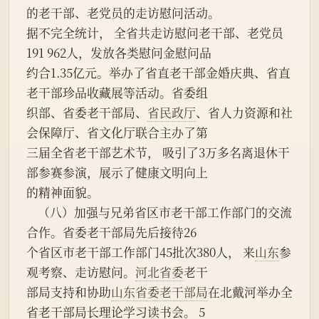
的老干部、老党员的走访慰问活动。
据不完全统计， 全省共走访慰问老干部、老党员
191 962人，发放各类慰问金慰问品
约合1.35亿元。举办了省直老干部金婚庆典、省直
老干部珍品收藏展等活动。省委组
织部、省委老干部局、
省民政厅
、省人力资源和社
会保障厅、省文化厅联合主办了第
三届全省老干部艺术节， 吸引了3万多名离退休干
部参赛参演，展示了健康文明向上
的精神面貌。
    （八）加强与兄弟省区市老干部工作部门的交流
合作。省委老干部局先后接待26
个省区市老干部工作部门45批次380人， 来
山东
参
观考察、走访慰问。
河北省委
老干
部局支持和协助
山东省委老干部局
在北戴河举办全
省老干部局长理论学习读书会。 5