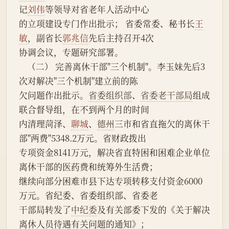
记
刘伟
等领导对省老年人活动中心
的立项建设专门作出批示； 省委常委、秘书长
王
敏
，副省长
郭兆信
先后主持召开4次
协调会议，专题研究部署。
    （二） 完善离休干部"三个机制"。李玉妹先后3
次对解决"三个机制"建立前的陈
欠问题作出批示。
省委组织部
、
省委老干部局
组成
联合督导组，在不到两个月的时间
内清理菏泽、
聊城
、
德州
三市和省直拖欠的离休干
部"两费"5348.2万元。省财政拨出
专项资金8141万元，解决省直特困和困难企业单位
离休干部的医药费和统筹外生活费；
继续向部分困难市县下达专项转移支付资金6000
万元。省纪委、省委组织部、省委老
干部局转发了
中纪委
及有关部委下发的《关于解决
离休人员待遇有关问题的通知》；