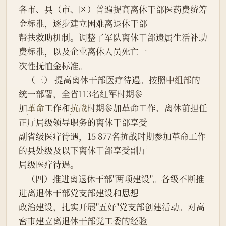
各市、县（市、区）普遍提高离休干部医药费统筹
金标准，逐步建立困难离退休干部
帮扶救助机制。调整了军队离休干部遗属生活补助
费标准，以及企业离休人员死亡一
次性抚恤金标准。
    （三） 提高离休干部医疗待遇。按照
中组部
的
统一部署，全省113名红军时期参
加
革命
工作和
抗战
时期参加革命工作、离休前担任
正厅局级领导职务的离休干部享受
副省级医疗待遇，15 877名抗战时期参加革命工作
的县处级及以下离休干部享受副厅
局级医疗待遇。
    （四）推进离退休干部"两项建设"。各级不断推
进离退休干部党支部建设和思想
政治建设，扎实开展"五好"党支部创建活动。对高
密市建立离退休干部党工委的经验