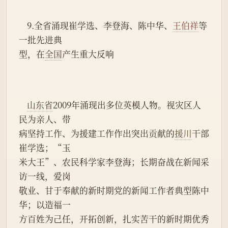
    9.全省涌现崔学选、李登海、陈中华、
王伯祥
等
一批先进典
型，在
全国
产生重大反响
山东省
2009年涌现出多位英模人物。视灾区人
民为亲人、带
病坚持工作、为援建工作作出突出贡献的
援川
干部
崔学选；“玉
米大王”、农民科学家李登海；长期奋战在新闻采
访一线，爱岗
敬业、甘于奉献的新时期党的新闻工作者典型陈中
华；以造福一
方百姓为己任，开拓创新，扎实苦干的新时期优秀