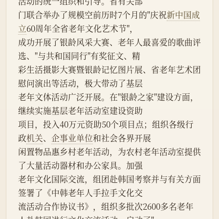
活动的统一组织和引导。省有关部
门联合举办了规模空前历时7个月的"庆祝
新中国成
立
60周年全省老年文化艺术节"，
成功开展了银龄风采大赛、老年人最喜爱的歌曲评
选、"与共和国同行"有奖征文、精
彩生活摄影大赛暨银龄记忆图片展、省老年艺术团
慰问演出等活动，极大带动了基层
老年文体活动广泛开展。在"银龄之家"建设方面，
继续实施基层老年活动室建设资助
项目，投入40万元资助50个项目点；组织各级行
政
机关
、
企事业单位
和社会各界开展
闲置物品惠乡村老年活动，为农村老年活动室提供
了大量活动器材和办公家具。加强
老年文化国际交流，组团赴韩国考察并与有关方面
签署了《中韩老年人手拉手文化交
流活动合作协议书》，组织多批次2600多名老年