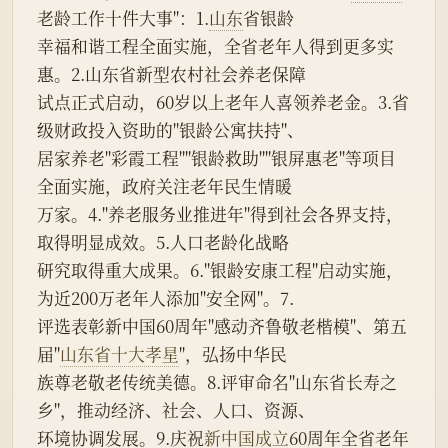
老龄工作十件大事"：1.
山东
省银龄
幸福和谐工程全面实施，全省老年人得到更多实
惠。2.山东省新型农村社会养老保障
试点正式启动，60岁以上老年人喜领养老金。3.省
级财政投入资助的"银龄公寓扶持"、
居家养老"彩霞工程""银龄救助""银屏惠老"等项目
全面实施，政府关注老年民生情暖
万家。4."养老服务业推进年"得到社会各界支持，
取得明显成效。5.人口老龄化战略
研究取得重大成果。6."银龄安康工程"启动实施，
为近200万老年人添加"安全网"。7.
评选表彰新中国60周年"感动齐鲁敬老楷模"、第五
届"
山东省十大孝星
"，弘扬中华民
族尊老敬老传统美德。8.评审命名"山东省长寿之
乡"，推动经济、社会、人口、资源、
环境协调发展。9.庆祝
新中国成立
60周年全省老年