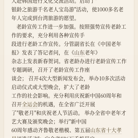
人赴韩国进行文化交流活动。启动了"
银龄之旅游千名老人宝岛游"活动，使1000多名老
年人完成到台湾旅游的愿望。
    老龄宣传工作进一步加强。按照强势宣传老龄工
作的要求，充分利用各种宣传手
段进行老龄工作宣传。分管副省长在《中国老年
报》发表了答记者问，在《
山东
老年》
杂志上发表新春贺词。省老龄办进行老龄宣传工作
专题调研，召开了老龄宣传工作座
谈会； 召开4次大型新闻发布会，举办10多次活动
启动仪式或大型晚会，扩大了老龄
工作的社会影响。充分利用庆祝新中国60周年和
召开
全运会
的机遇，在全省广泛开展
了"敬老月"和庆祝老人节活动。 举办全省中老年才
艺大赛及颁奖晚会；举行"新中国
60周年感动齐鲁敬老楷模、第五届
山东省十大孝