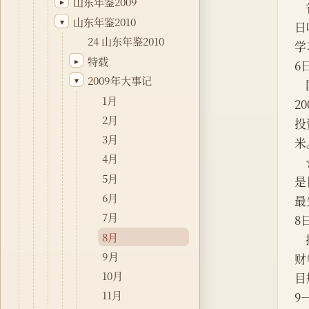
山东年鉴2009
▸
    省委书记、省人大常委会主任姜异康，省委副书记、省长姜大明率领山东省党政代表团在西藏自治区
山东年鉴2010
▾
日
24 山东年鉴2010
学
特载
▸
6
2009年大事记
▾
    国内建筑面积最大、功能最全的游客服务中心项目曲阜游客服务中心正式落成启用。该项目占地面积
1月
2
2月
投
3月
米
4月
    ☆沾化县北部沿海的国华瑞丰沾化风力发电项目首台风机成功并网发电。该风机单机容量2000千瓦，
5月
是
6月
最
7月
8
8月
 
9月
财
10月
目
11月
9