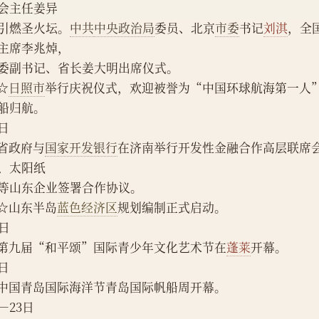
会主任姜异
引燃圣火坛。
中共
中央政治局
委员、北京
市委
书记
刘淇
，全
主席李兆焯，
委副书记、省长姜大明出席仪式。
   ☆
日照市
举行庆祝仪式，欢迎被誉为“中国环球航海第一人
船归航。
7日
    省政府与
国家开发银行
在济南举行开发性金融合作高层联席
、太阳纸
等山东企业签署合作协议。
    ☆山东半岛
蓝色经济区
规划编制正式启动。
0日
    第九届“和平颂”国际青少年文化艺术节在
蓬莱
开幕。
1日
    中国青岛国际海洋节青岛国际帆船周开幕。
1—23日