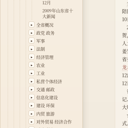
12月
2009年山东省十
陪
大新闻
1
全省概况
▸
政党 政务
▸
贺
军事
▸
人
法制
▸
姜
经济管理
▸
省
农业
▸
龙
工业
▸
1
私营个体经济
▸
1
交通 邮政
▸
    省委理论学习中心组读书会在济南举行辅导报告会。省委书记、省人大常委会主任姜异康，省委副书
信息化建设
▸
记
建设 环保
▸
大
内贸 旅游
▸
 
对外贸易 经济合作
▸
式