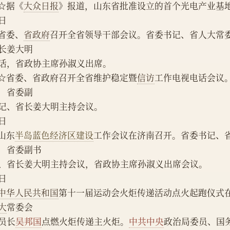
    ☆据《
大众日报
》报道，山东省批准设立的首个光电产业基
3日
    省委、
省政府
召开全省领导干部会议。省委书记、省人大常
长姜大明
话，省政协主席孙淑义出席。
    ☆省委、省政府召开全省维护稳定暨
信访
工作电视电话会议
，省委副
记、省长姜大明主持会议。
4日
    山东
半岛蓝色经济区建设
工作会议在济南召开。省委书记、
，省委副书
、省长姜大明主持会议，省政协主席孙淑义出席会议。
6日
中华人民共和国
第十一届运动会火炬传递活动点火起跑仪式
大
常委会
员长
吴邦国
点燃火炬传递主火炬。
中共中央
政治局委员、国