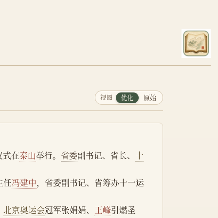
视图
优化
原始
仪式在
泰山
举行。
省委
副书记、省长、
十
主任
冯建中
，省委副书记、省筹办十一运
。
北京奥运会
冠军张娟娟、
王峰
引燃圣