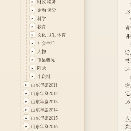
财政 税务
▸
金融 保险
▸
1
科学
▸
教育
▸
省
文化 卫生 体育
▸
讲
社会生活
▸
人物
▸
话
市县概况
▸
书
附录
▸
1
小资料
▸
话
山东年鉴2011
▸
记
山东年鉴2012
▸
1
山东年鉴2013
▸
山东年鉴2014
▸
人
山东年鉴2015
▸
委
山东年鉴2016
▸