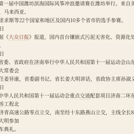
、马来西亚、
里求斯等22个国家和地区及国内10多个省市的选手参赛。
3日
    据《
大众日报
》报道，国内首台镶嵌式污泥无害化、资源化
。
6日
大常委会
任姜异康，省委副书记、省长姜大明讲话，省政协主席孙淑
7日
    中华人民共和国第十一届运动会重点
交通
配套项目济南二环
桥工程北
济青高速公路零点立交，南至经十东路燕山立交，主线全长8
大明参加
车典礼。