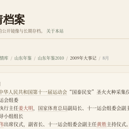
情档案
的公开镜像与长期存档。
关于本站
情库
山东年鉴
山东年鉴2010
2009年大事记
8月
日
中华人民共和国第十一届运动会
“国泰民安”圣火火种采集
运会组委
执行主任
姜大明
，
国家体育总局
副局长、十一运会组委会副
导小组组长
伟
出席仪式，副省长、十一运会组委会副主任
黄胜
主持仪式