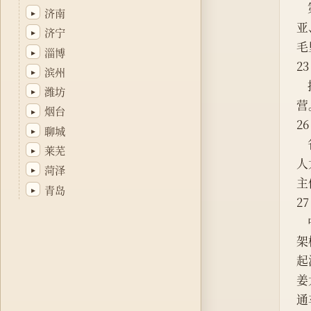
    第一届中国潍坊滨海国际风筝冲浪邀请赛在潍坊举行。来自美国、德国、荷兰、克罗地亚、澳大利
济南
▸
亚
济宁
▸
毛
淄博
▸
2
滨州
▸
潍坊
▸
营
烟台
▸
2
聊城
▸
    省委、省政府在济南举行中华人民共和国第十一届运动会山东省代表团成立誓师大会。省委书记、省
莱芜
▸
人
菏泽
▸
主
青岛
▸
2
架
起
姜
通