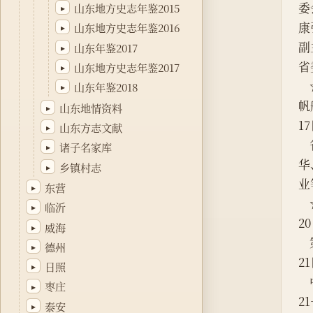
委
山东地方史志年鉴2015
▸
康
山东地方史志年鉴2016
▸
副
山东年鉴2017
▸
省
山东地方史志年鉴2017
▸
 
山东年鉴2018
▸
帆
山东地情资料
▸
1
山东方志文献
▸
诸子名家库
▸
华
乡镇村志
▸
业
东营
▸
临沂
▸
2
威海
▸
德州
▸
2
日照
▸
枣庄
▸
2
泰安
▸