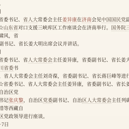
。
日
    省委书记、
省人大
常委会主任
姜异康
在
济南
会见
中国国民党
   ☆
山东省
对口支援三峡库区工作座谈会在济南举行。
国务院
啸风，省
副书记、省长姜大明出席会议并讲话。
日
    省委书记、省
人大常委会
主任姜异康，省委副书记、省长姜
川省委
书
、省人大常委会主任刘奇葆，省委副书记、省长蒋巨峰等进
自治区党
书记
张庆黎
，自治区
党委
副书记、自治
区人大常委会
主任列
措等西藏自
区党政领导进行座谈。
—7日