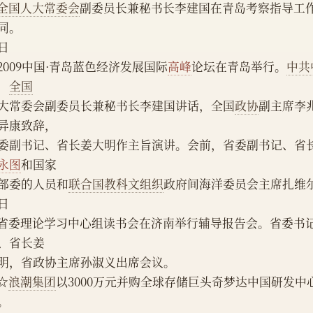
全国人大常委会
副委员长兼秘书长李建国在青岛考察指导工
同。
0日
    2009中国·青岛蓝色经济发展国际
高峰
论坛在青岛举行。
中共
，
全国
大常委会副委员长兼秘书长李建国讲话，全国
政协
副主席李
异康致辞，
委副书记、省长姜大明作主旨演讲。会前，省委副书记、省
永图
和国家
2部委的人员和
联合国教科文组织
政府间海洋委员会主席扎维
2日
、省长姜
明，省政协主席孙淑义出席会议。
   ☆
浪潮集团
以3000万元并购全球存储巨头奇梦达中国研发
。