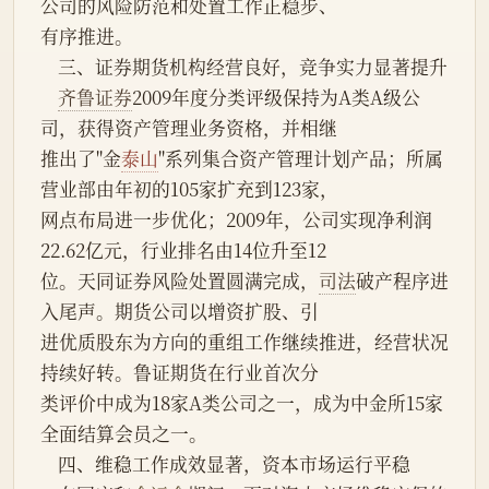
公司的风险防范和处置工作正稳步、
有序推进。
    三、证券期货机构经营良好，竞争实力显著提升
齐鲁证券
2009年度分类评级保持为A类A级公
司，获得资产管理业务资格，并相继
推出了"金
泰山
"系列集合资产管理计划产品；所属
营业部由年初的105家扩充到123家，
网点布局进一步优化；2009年，公司实现净利润
22.62亿元，行业排名由14位升至12
位。天同证券风险处置圆满完成，
司法
破产程序进
入尾声。期货公司以增资扩股、引
进优质股东为方向的重组工作继续推进，经营状况
持续好转。鲁证期货在行业首次分
类评价中成为18家A类公司之一，成为中金所15家
全面结算会员之一。
    四、维稳工作成效显著，资本市场运行平稳