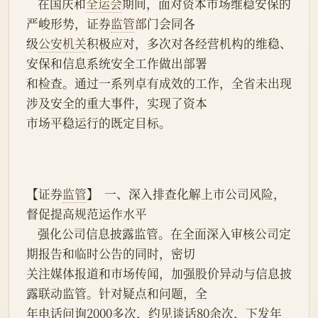
    在国庆和
全运会
期间，面对资本市场维稳安保的
严峻形势，证券
监管
部门会同各
级
公安机关
积极应对，多次对各经营机构的维稳、
安保和信息系统安全工作做出部署
和检查。通过一系列卓有成效的工作，全省未出现
涉及安全的重大事件，实现了资本
市场平稳运行的既定目标。
【证券
监管
】  一、深入排查化解上市公司风险，
督促提高规范运作水平
    强化公司信息披露监管。在全面深入审核公司定
期报告和临时公告的同时，密切
关注媒体报道和市场传闻，加强股价异动与信息披
露联动监管。针对疑点和问题，全
年电话问询2000多次，约见谈话80余次，下发年