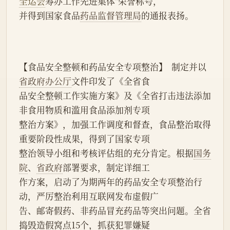
全运会
筹办工作先进集体"荣誉称号，
并得到国家食品
药品监督管理局
的通报表扬。
【食品安全整顿和药品安全专项整治】  制定并以
省政府办公厅
文件印发了《全省食
品安全整顿工作实施方案》及《全省打击违法添加
非食用物质和滥用食品添加剂专项
整治方案》，加强工作调度和督查，食品整治取得
重要阶段性成果，得到了国家专项
整治领导小组和考核评估组的充分肯定。根据
国务
院
、
省政府
部署要求，制定详细工
作方案，启动了为期两年的药品安全专项整治行
动，严厉整治利用互联网发布虚假广
告、邮寄假药、非药品冒充药品等突出问题。全省
捣毁造假窝点15个，抓获犯罪嫌疑