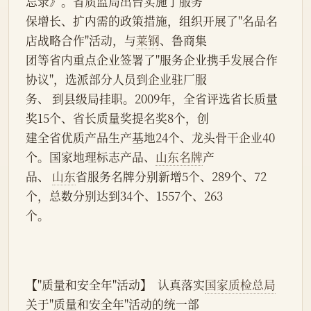
忘录》。省质监局出台实施了服务
保增长、扩内需的政策措施，组织开展了"名品名
店战略合作"活动，与
莱钢
、鲁商集
团等省内重点企业签署了"服务企业携手发展合作
协议"，选派部分人员到企业驻厂服
务、 到县级局挂职。2009年，全省评选省长质量
奖15个、省长质量奖提名奖8个，创
建全省优质产品生产基地24个、龙头骨干企业40
个。国家地理标志产品、
山东名牌
产
品、 
山东
省服务名牌分别新增5个、289个、72
个，总数分别达到34个、1557个、263
个。
【"质量和安全年"活动】  认真落实
国家质检总局
关于"质量和安全年"活动的统一部