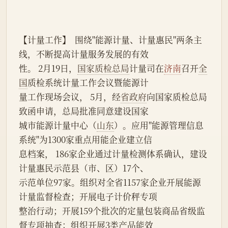
【计量工作】  围绕"能源计量、计量惠民"两条主
线，不断提高计量服务发展的有效
性。 2月19日，
国家质检总局
计量司在
济南
召开
全
国
质检系统计量工作会议暨能源计
量工作现场会议， 5月，经
省政府
向国家质检总局
致函申请，总局批准同意建设国家
城市能源计量中心（
山东
）。应用"能源管理信息
系统"为1300家重点用能企业建立信
息档案， 186家企业通过计量检测体系确认，建设
计量惠民示范县（市、区）17个、
示范单位97家。组织对全省1157家企业开展能源
计量监督检查；开展电子计价秤专项
整治行动；开展159个批次的定量包装商品省级监
督专项抽查；组织开展3类产品能效