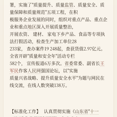
署，实施了"质量提升、质量
监管
、质量安全、质
量保障和质量规范"五项工程，在积
极服务企业发展的同时，组织对重点产品、重点企
业和重点
地区
深入开展质量整治，
开展农资、 建材、 家电下乡产品、食品等专项执
法打假活动，检查生产加工单位28
233家， 查办案件19 248起，查获货值2.97亿元。
全省开辟"质量和安全年"活动专栏
582个， 宣传报道6万多次。
省委
常委、副省长
王
军民
作客
人民网
强国论坛，以"实施
质量兴省战略、提升质量安全水平"为题与网民在
线交流，在线人数突破138万。
【标准化工作】   认真贯彻实施《
山东省
"
十一