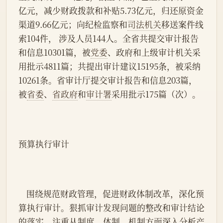
亿元，减少财政拨款和补贴5.73亿元，归还原资金
渠道9.66亿元；向纪检监察和
司法机关
移送案件线
索104件， 涉及人员144人。全省共提交审计报告
和信息10301篇，被
党委
、政府和上级审计机关采
用批示4811篇；共提出审计建议15195条，被采纳
10261条。省审计厅提交审计报告和信息203篇，
被
省委
、
省政府
和
审计署
采用批示175篇（次）。
预算执行审计
    围绕规范财政管理，促进财政体制改革，深化预
算执行审计。狠抓审计发现问题的整改和审计结论
的落实，注重从制度、体制、机制方面深入分析产