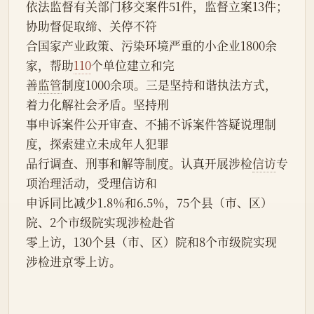
依法监督有关部门移交案件51件，监督立案13件；
协助督促取缔、关停不符
合国家产业政策、污染环境严重的小企业1800余
家，帮助
110
个单位建立和完
善
监管
制度1000余项。三是坚持和谐执法方式，
着力化解社会矛盾。坚持刑
事申诉案件公开审查、不捕不诉案件答疑说理制
度，探索建立未成年人犯罪
品行调查、刑事和解等制度。认真开展涉检
信访
专
项治理活动，受理信访和
申诉同比减少1.8％和6.5％，75个县（市、区）
院、2个市级院实现涉检赴省
零上访，130个县（市、区）院和8个市级院实现
涉检进京零上访。