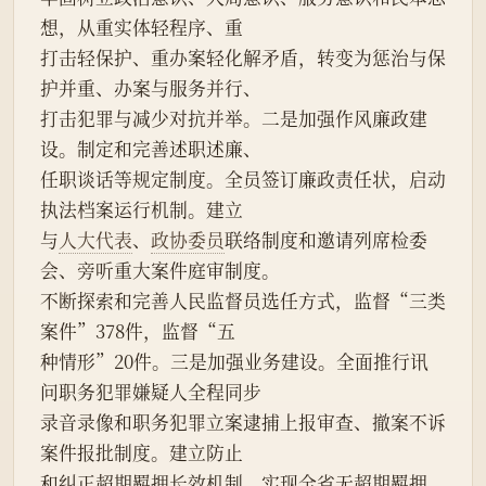
想，从重实体轻程序、重
打击轻保护、重办案轻化解矛盾，转变为惩治与保
护并重、办案与服务并行、
打击犯罪与减少对抗并举。二是加强作风廉政建
设。制定和完善述职述廉、
任职谈话等规定制度。全员签订廉政责任状，启动
执法档案运行机制。建立
与
人大代表
、
政协委员
联络制度和邀请列席检委
会、旁听重大案件庭审制度。
不断探索和完善人民监督员选任方式，监督“三类
案件”378件，监督“五
种情形”20件。三是加强业务建设。全面推行讯
问职务犯罪嫌疑人全程同步
录音录像和职务犯罪立案逮捕上报审查、撤案不诉
案件报批制度。建立防止
和纠正超期羁押长效机制，实现全省无超期羁押。