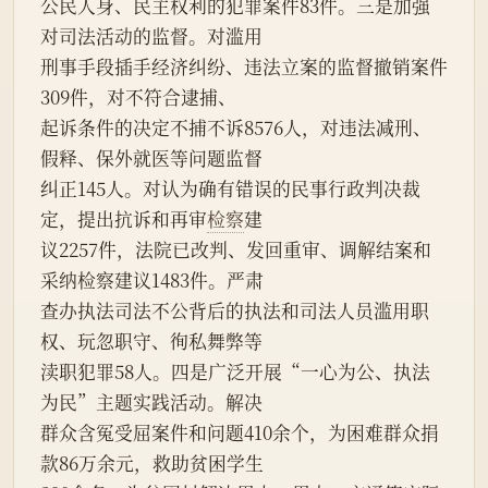
公民人身、民主权利的犯罪案件83件。三是加强
对司法活动的监督。对滥用
刑事手段插手经济纠纷、违法立案的监督撤销案件
309件，对不符合逮捕、
起诉条件的决定不捕不诉8576人，对违法减刑、
假释、保外就医等问题监督
纠正145人。对认为确有错误的民事行政判决裁
定，提出抗诉和再审
检察
建
议2257件，法院已改判、发回重审、调解结案和
采纳检察建议1483件。严肃
查办执法司法不公背后的执法和司法人员滥用职
权、玩忽职守、徇私舞弊等
渎职犯罪58人。四是广泛开展“一心为公、执法
为民”主题实践活动。解决
群众含冤受屈案件和问题410余个，为困难群众捐
款86万余元，救助贫困学生