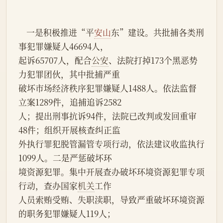
    一是积极推进“平
安山
东”建设。共批捕各类刑
事犯罪嫌疑人46694人，
起诉65707人，配合
公安
、法院打掉173个黑恶势
力犯罪团伙，其中批捕严重
破坏市场经济秩序犯罪嫌疑人1488人。依法监督
立案1289件，追捕追诉2582
人；提出刑事抗诉94件，法院已改判或发回重审
48件；组织开展核查纠正监
外执行罪犯脱管漏管专项行动，依法建议收监执行
1099人。二是严惩破坏环
境资源犯罪。集中开展查办破坏环境资源犯罪专项
行动，查办国家
机关
工作
人员索贿受贿、失职渎职，导致严重破坏环境资源
的职务犯罪嫌疑人119人；