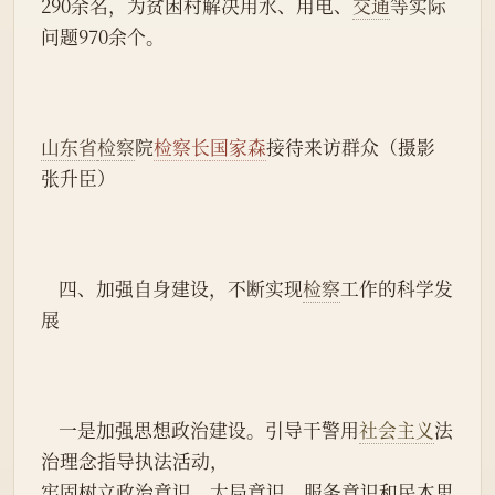
290余名，为贫困村解决用水、用电、
交通
等实际
问题970余个。
山东省
检察
院
检察长
国家森
接待来访群众（摄影  
张升臣）
    四、加强自身建设，不断实现
检察
工作的科学发
展
    一是加强思想政治建设。引导干警用
社会主义
法
治理念指导执法活动，
牢固树立政治意识、大局意识、服务意识和民本思