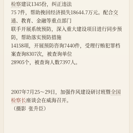
检察
建议1345份，纠正违法
75 7件，帮助挽回经济损失18644.7万元。配合
交
通
、教育、金融等重点部门
联手开展系统预防，深入重大建设项目进行同步预
防，帮助落实预防措施
14158项，开展预防咨询7440件，受理行贿犯罪档
案查询8307次，被查询单位
28905个，被查询人数7397人。
2007年7月25～29日，加强作风建设研讨班暨
全国
检察长
座谈会在威海召开。
（摄影  张升臣）