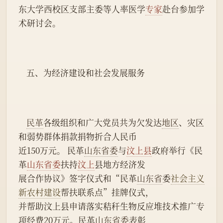
东大学西校区支部主委等人率医学
专家
赴台参加学
术研讨会。
    五、为经济建设和社会发展服务
民革
各级组织和广大党员共为欠发达
地区
、灾区
和弱势群体捐款捐物折合人民币
近150万元。 民革
山东省委
与
汶上县
政府举行《民
革
山东省委
扶持
汶上
县地方经济发
展合作协议》签字仪式和“民革
山东省
委
社会主义
新农村建设
帮扶联系点”挂牌仪式，
并帮助汶上县申请落实秸秆生物反应堆技术推广专
项经费20万元。民革
山东
省委
表彰