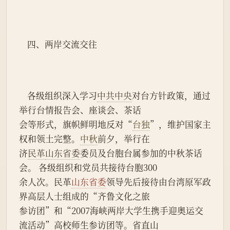
    四、两岸交流交往
    各级组织深入学习
中共中央
对台方针政策，通过
举行台情报告会、座谈会、茶话
会等形式，旗帜鲜明地反对“
台独
”，维护国家主
权和领土完整。
中秋
前夕，举行在
济
民革
山东省委
委员及台胞台属参加的中秋茶话
会。 各级组织和党员共接待台胞300
余人次。民革
山东省委
领导先后接待由台湾原军政
界高层人士组成的“齐鲁文化之旅
参访团”和“2007海峡两岸大学生携手迎奥运交
流活动”高校师生参访团等。省直山