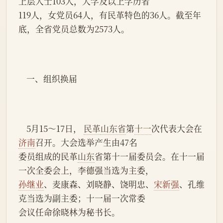
上层人士103人，大学及以上学历者
119人，女党员64人，有民革特色的36人。截至年
底，全省党员总数为2573人。
    一、组织换届
    5月15～17日， 
民革
山东省
第
十一
次代表大会在
济南
召开。大会选举产生由47名
委员组成的民革
山东
省第十一届委员会。在十一届
一次全委会上，李德强当选为主委，
孙继业
、麦康森、刘晓静、饶明忠、
宋新强
、孔维
克当选为副主委；十一届一次常委
会议任命徐晓林为秘书长。