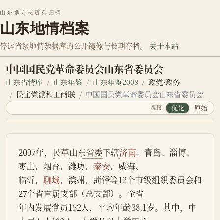
山东地方志资料归档
山东地情档案
停运省级地情数据库的公开镜像与长期存档。
关于本站
中国国民党革命委员会山东省委员会
山东省情库
山东年鉴
山东年鉴2008
政党·政务
民主党派和工商联
中国国民党革命委员会山东省委员会
视图
优化
原始
2007年，
民革
山东省委
下辖
济南
、青岛、淄博、
枣庄、烟台、潍坊、
泰安
、威海、
临沂、
聊城
、滨州、菏泽等12个市级组织委员会和
27个省直属支部（总支部）。全省
年内发展党员152人，平均年龄38.1岁。其中，中