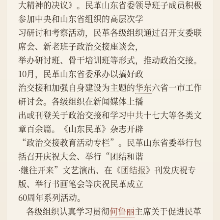
大精神的决议》。民革山东省委领导班子成员积极
参加中央和山东省组织的高层次学
习研讨和考察活动，民革各级组织通过召开支委联
席会、新老班子政治交接座谈会，
举办研讨班、骨干培训班等形式，推动政治交接。
10月，民革山东省委承办以搞好政
治交接和加强自身建设为主题的
华东
六省一市工作
研讨会。各级组织在新闻媒体上播
出或刊登关于政治交接和学习
中共
十七大等各类文
章百余篇。《山东民革》杂志开辟
“政治交接教育活动专栏”。民革山东省委举行包
括召开庆祝大会、举行“团结和谐
·继往开来”文艺演出、在《
团结报
》刊发庆祝专
版、举行书画笔会等庆祝民革成立
60周年系列活动。
    各级组织认真学习贯彻
何鲁丽
主席关于促进民革