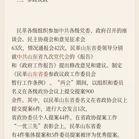
民革
各级组织参加
中共
各级
党委
、政府召开的座
谈会、民主协商会和意见征求会
63次，情况通报会42次。民革
山东省委
领导分别
就
中共
山东省
九次
党代会
的《报告》
和《政府工作报告》提出修改意见和建议。制定
《民革
山东省委
参政议政工作委员会
暂行工作条例》 。“
两会
”期间，以组织和委员
名义在各级
政协
会议上提交提案900
余件。其中，以民革
山东
省委
名义在省政协会议上
提交提案6件，进行大会发言1次，
省
政协委员
个人提案44件。在省政协提案工作
“一优三先”表彰会上，民革山东省委
有4件集体提案和5件委员提案被评为优秀提案。