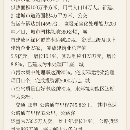
供热面积100万平方米，用气人口14万人。新建、
扩建城市道路面积4万平方米，公交
营运车辆达到146标台。 垃圾无害化处理能力200
吨／日，城市园林绿地380公顷，城
市建成区绿化覆盖率达到20％。 资质三级及以上
建筑企业25家， 完成建筑业总产值
5.9亿元， 增长10.1％，实现利税4123万元，增长
8.8％。已建成污水处理厂1座，城
市污水集中处理率达到90％。完成环境污染治理
项目11个，完成投资额5000万元。城
市空气质量良好率达到90％，水环境功能区达标
率为98％。
    交通  邮电  公路通车里程745.8公里， 其中高速
公路通车里程32公里。公路客
运量为756.5万人次， 比上年增长14％； 公路货运
量为882万吨。完成邮电业务总量