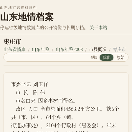
山东地方志资料归档
山东地情档案
停运省级地情数据库的公开镜像与长期存档。
关于本站
枣庄市
山东省情库
山东年鉴
山东年鉴2008
市县概况
枣庄市
视图
优化
原始
市委书记  刘玉祥
    市  长    陈  伟
    市名由来  因多枣树而得名。
    政区  人口  全市总面积4563.2平方公里。 辖6个
县（市、区），64个乡（镇、
街道办事处），2104个行政村（居委会）。年末