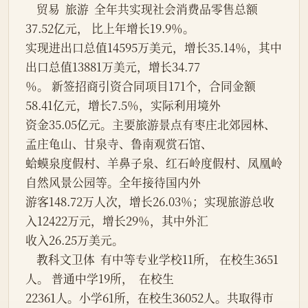
    贸易  旅游  全年共实现社会消费品零售总额
37.52亿元， 比上年增长19.9％。
实现进出口总值14595万美元，增长35.14％，其中
出口总值13881万美元，增长34.77
％。 新签招商引资合同项目171个，合同金额
58.41亿元，增长7.5％，实际利用境外
资金35.05亿元。主要旅游景点有枣庄北郊园林、
孟庄龟山、甘泉寺、鲁南观赏石馆、
蛤蟆泉度假村、羊鼻子泉、红石岭度假村、凤凰岭
自然风景公园等。全年接待国内外
游客148.72万人次，增长26.03％；实现旅游总收
入12422万元，增长29％，其中外汇
收入26.25万美元。
    教科文卫体  有中等专业学校11所， 在校生3651
人。 普通中学19所，  在校生
22361人。小学61所，在校生36052人。共取得市