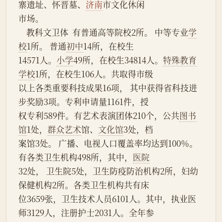
寨遗址、怀晋墓、
济南
市文化休闲
市场。
    教科文卫体  有普通高等院校2所。 中等专业
学
校
1所。 普通
初中
14所，在校生
14571人。
小学
49所，在校生34814人。
特殊教育
学校
1所，在校生106人。共取得市级
以上各类重要科技成果16项， 其中获得省科技进
步奖励3项。专利申请量1161件，授
权专利589件。有艺术表演团体210个，公共
图书
馆
1处，
群众艺术
馆、
文化馆
3处，档
案馆3处。 广播、电视人口覆盖率均达到100％。
有各类卫生机构498所，其中，
医院
32处， 卫生院5处，卫生防疫防治机构2所，妇幼
保健机构2所。各类卫生机构共有床
位3659张，卫生技术人员6101人。其中，执业医
师3129人，注册护士2031人。全年参