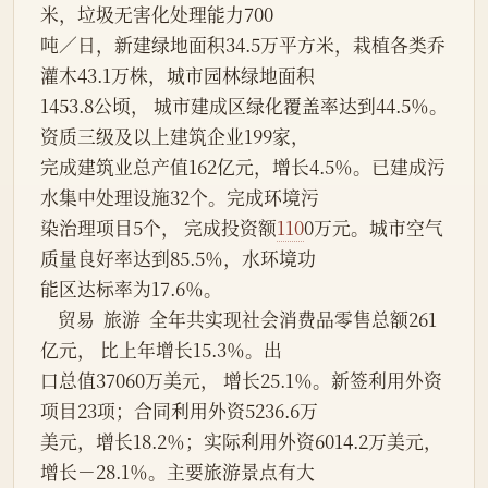
米，垃圾无害化处理能力700
吨／日，新建绿地面积34.5万平方米，栽植各类乔
灌木43.1万株，城市园林绿地面积
1453.8公顷， 城市建成区绿化覆盖率达到44.5％。
资质三级及以上建筑企业199家，
完成建筑业总产值162亿元，增长4.5％。已建成污
水集中处理设施32个。完成环境污
染治理项目5个， 完成投资额
110
0万元。城市空气
质量良好率达到85.5％，水环境功
能区达标率为17.6％。
    贸易  旅游  全年共实现社会消费品零售总额261
亿元， 比上年增长15.3％。出
口总值37060万美元， 增长25.1％。新签利用外资
项目23项；合同利用外资5236.6万
美元，增长18.2％；实际利用外资6014.2万美元，
增长－28.1％。主要旅游景点有大