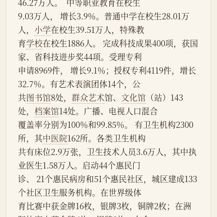
46.27万人。  中等职业教育在校生
9.03万人， 增长3.9％。普通中学在校生28.01万
人，
小学
在校生39.51万人，特殊教
育
学校
在校生1886人。 完成科技成果400项，获国
家、省科技进步奖44项。受理专利
申请8969件， 增长9.1％；授权专利4119件，增长
32.7％。有艺术表演团体14个，公
共
图书馆
8处，
群众艺术
馆、
文化馆
（站）143
处，
档案馆
14处。广播、电视人口混合
覆盖率分别为100％和99.85％。 有卫生机构2300
所，其
中医院
162所。各类卫生机构
共有床位2.9万张，卫生技术人员3.6万人，其中执
业医生1.58万人。启动44个惠民门
诊、 21个惠民病房和51个惠民社区，城区建成133
个社区卫生服务机构。在世界级体
育比赛中获金牌16枚，银牌3枚，铜牌2枚；在洲