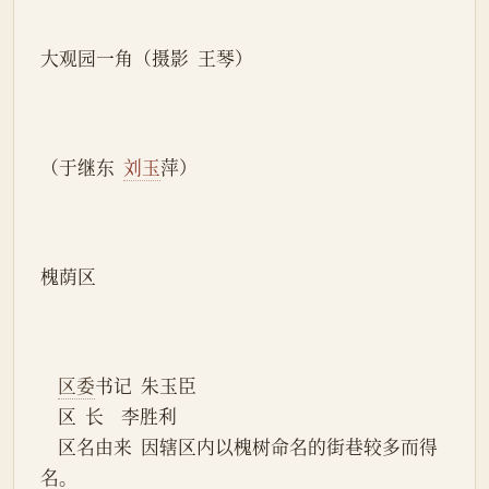
大观园一角（摄影  王琴）
（于继东  
刘玉
萍）
槐荫区
区委
书记  朱玉臣
    区  长    李胜利
    区名由来  因辖区内以槐树命名的街巷较多而得
名。