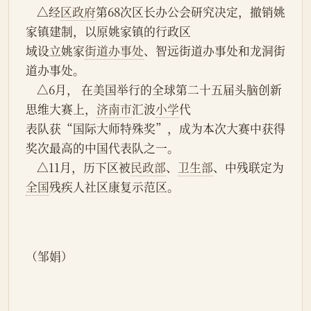
    △经
区政府
第68次区长办公会研究决定，撤销姚
家镇建制，以原姚家镇的行政区
域设立姚家
街道办事处
、智远街道办事处和龙洞街
道办事处。
    △6月， 在美国举行的全球第二十五届头脑创新
思维大赛上，
济南市
汇波
小学
代
表队获“国际大师特殊奖”，成为本次大赛中获得
奖次最高的中国代表队之一。
    △11月，历下区被
民政部
、
卫生部
、中残联定为
全国
残疾人社区康复示范区。
（邹娟）