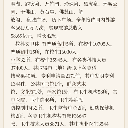
明湖、趵突泉、万竹园、珍珠泉、黑虎泉、环城
公
园
、千佛山、黄石崖、佛慧山、解
放阁、 泉城广场、 历下广场。全年接待国内外游
客661.91万人次；实现旅游总收入
58.69亿元，增长42％。
    教科文卫体  有普通
高中
5所，在校生10705人。
普通
初中
15所，在校生16030人。
小学
32所，在校生35945人。有各类科技人员
37400人。共取得市（地）级以上各类科
技成果40项。 专利申请量2171件，其中发明专利
1344件。公共
图书馆
1个，
群众艺术
馆、
文化馆
1处，
档案馆
1处。有卫生机构58所，其
中医院
、卫生院46所，卫生疾病预
防控制中心2所， 卫生监督中心2所，妇幼保健机
构2所。各类卫生机构共有床位6647
张，卫生技术人员8871人，其中执业医生3544