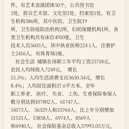
件。有艺术表演团体50个，公共
图书馆
2处，
群众艺术
馆、
文化馆
1处，
档案馆
1处。有卫
生机构386所，其
中医院
、卫生院19
所，卫生防疫防治机构2所，妇幼保健机构1所。各
类卫生机构共有床位4910张，卫生
技术人员5603人，其中执业医师224 1人、注册护
士2416人。有体育场1座。
    社会生活  城镇在岗职工年平均工资25718元。 
农民人均纯收入7249元，  增长
15.5％；人均生活消费支出3650.54元，增长
8.4％；人均居住面积37.6平方米。全年
职工养老、 医疗、 失业、 工伤、生育保险参保人
数分别达到107802人、61747人、
54173人、 56329人和53764人，比上年分别增加
11533人、15858人、6974人、8569人
和6940人。 社会保险基金总收入37993.05万元，