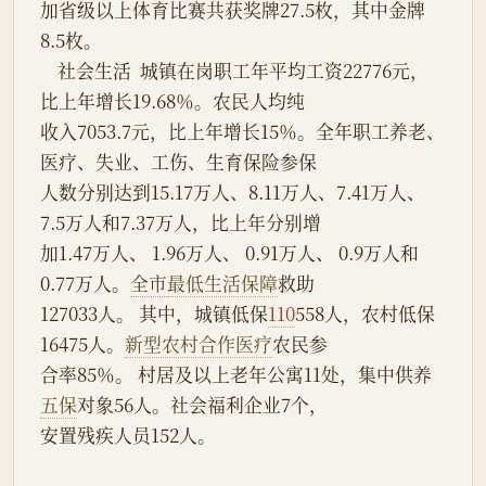
加省级以上体育比赛共获奖牌27.5枚，其中金牌
8.5枚。
    社会生活  城镇在岗职工年平均工资22776元，
比上年增长19.68％。农民人均纯
收入7053.7元，比上年增长15％。全年职工养老、
医疗、失业、工伤、生育保险参保
人数分别达到15.17万人、8.11万人、7.41万人、
7.5万人和7.37万人，比上年分别增
加1.47万人、 1.96万人、 0.91万人、 0.9万人和
0.77万人。
全市
最低生活保障
救助
127033人。 其中，城镇低保
110
558人，农村低保
16475人。
新型农村合作医疗
农民参
合率85％。 村居及以上老年公寓11处，集中供养
五保
对象56人。社会福利企业7个，
安置残疾人员152人。