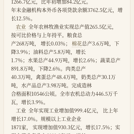
1266.7亿元，比年初增加84.2亿元。
年末金融机构本外币各项贷款余额3762.5亿元，增
长12.5％。
农业
  全年农林牧渔业实现总产值265.5亿元， 
按可比价格与上年持平。粮食总
产268万吨， 增长0.03％； 
棉花
总产3.6万吨，下
降3.9％；油料总产5.8万吨，增长
1.7％；水果总产44.9万吨，增长2.6％；蔬菜总产
891.8万吨，下降2.6％。肉类总产
40.3万吨，禽蛋总产48.4万吨，奶类总产30.1万
吨，水产品总产3.98万吨。完成造林
合格面积10546公顷。全市农机总动力446.5万千
瓦，增长3.9％。
    工业  全年实现工业增加值999.4亿元， 比上年
增长17.0％。规模以上工业企业
1871家， 实现增加值930.3亿元，增长17.5％；实