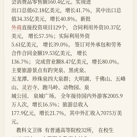
会消费品零售额160.4亿元。实现进
出口总值62.18亿美元，增长41.7％，其中出口总
值34.35亿美元，增长40.8％。新批
外商
直接投资项目129个， 合同利用外资10.37亿
美元， 增长57.5％；实际利用外资
5.61亿美元， 增长39.0％。 签订对外承包和劳务
合作合同金额19.53亿美元， 增长
136.7％； 完成营业额8.47亿美元，增长80.0％。
主要旅游景点有趵突泉、黑虎泉、
五龙潭、珍珠泉四大泉群；大明湖、千佛山、五峰
山、
灵岩寺
、跑马岭、动物园、泉
城
公园
、 泉城广场。 全年接待国内外游客2005.9
万人次，增长16.5％；旅游总收入
177.9亿元，增长21.7％，其中外汇收入7075万美
元。
    教科文卫体  有普通高等院校32所， 在校生