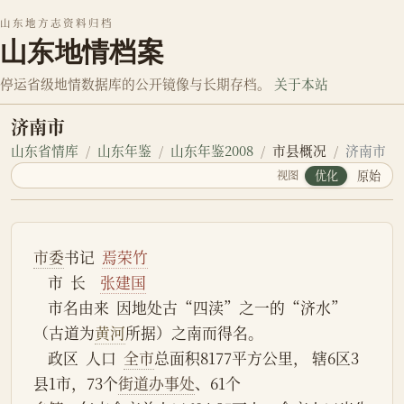
山东地方志资料归档
山东地情档案
停运省级地情数据库的公开镜像与长期存档。
关于本站
济南市
山东省情库
山东年鉴
山东年鉴2008
市县概况
济南市
视图
优化
原始
市委
书记  
焉荣竹
    市  长    
张建国
    市名由来  因地处古“四渎”之一的“济水”
（古道为
黄河
所据）之南而得名。
    政区  人口  
全市
总面积8177平方公里， 辖6区3
县1市，73个
街道办事处
、61个