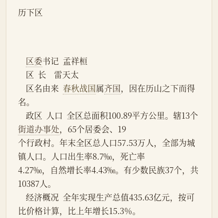
历下区
区委
书记  孟祥桓
    区  长    雷天太
    区名由来  
春秋战国
属
齐国
，因在历山之下而得
名。
    政区  人口  全区总面积100.89平方公里。辖13个
街道办事处
，65个居委会、19
个行政村。年末全区总人口57.53万人，全部为城
镇人口。人口出生率8.7‰，死亡率
4.27‰，自然增长率4.43‰。有少数民族37个，共
10387人。
    经济概况  全年实现生产总值435.63亿元，按可
比价格计算，比上年增长15.3％。