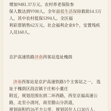
增加9481.37万元。农村养老保险参
保人数达到9700人。全年
最低生活保障
救助14.5万
人，其中农村低保5394人。全区福
利彩票销售62万元。社会福利企业8个，安置残疾
人员160人。
京沪高速铁路
济南
西客站选址槐荫
济南
西客站是京沪高速铁路5个主客站之一， 选
址于槐荫区段店镇于庄和小董庄
附近，规划范围东到二环西路，西至京福高速公
路，北至小清河，南至腊山分洪道，
规划面积约26平方公里，规划居住人口30万人，