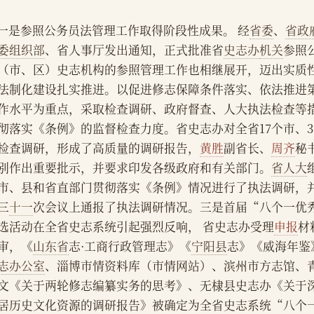
    一是参照公务员法管理工作取得阶段性成果。 经
省委
、
省政
委组织部
、省人事厅发出通知，正式批准省
史志办
机关
参照
（市、区）史志机构的参照管理工作也相继展开，迈出实质
法制化建设扎实推进。以促进修志保障条件落实、依法推进
作水平为重点，采取检查调研、政府督查、人大执法检查等
彻落实《条例》的监督检查力度。省史志办对全省17个市、3
检查调研，形成了高质量的调研报告，
黄胜
副省长、
周齐
秘
别作出重要批示，并要求印发各级政府和有关部门。
省人大
市、县和省直部门贯彻落实《条例》情况进行了执法调研，
三
十一
次会议上通报了执法调研情况。三是首届“八个一优
选活动在全省史志系统引起强烈反响， 省史志办受理
申报
材
审，《
山东省
志·工商行政管理志》《
宁阳县
志》《威海年鉴》
志办公室
、淄博市情资料库（市情网站）、滨州市方志馆、
文《关于两轮修志编纂实务的思考》、无棣县史志办《关于
居历史文化资源的调研报告》被确定为全省史志系统“八个