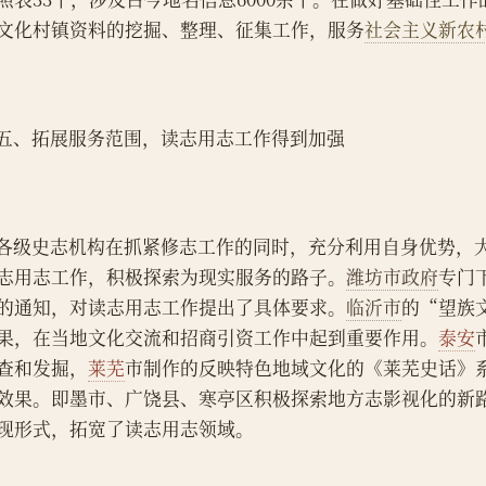
文化村镇资料的挖掘、整理、征集工作，服务
社会主义新农
    五、拓展服务范围，读志用志工作得到加强
    各级史志机构在抓紧修志工作的同时，充分利用自身优势
志用志工作，积极探索为现实服务的路子。
潍坊市政府
专门
的通知，对读志用志工作提出了具体要求。
临沂市
的“望族
果，在当地文化交流和招商引资工作中起到重要作用。
泰安
查和发掘，
莱芜
市制作的反映特色地域文化的《莱芜史话》
效果。即墨市、广饶县、寒亭区积极探索地方志影视化的新
现形式，拓宽了读志用志领域。