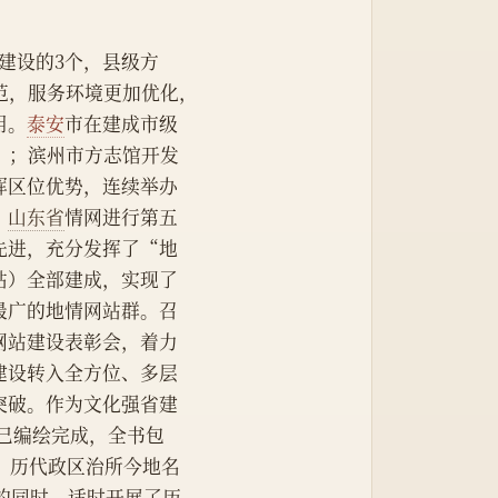
划建设的3个，县级方
范，服务环境更加优化，
用。
泰安
市在建成市级
”；滨州市方志馆开发
挥区位优势，连续举办
。
山东省
情网进行第五
先进，充分发挥了“地
站）全部建成，实现了
最广的地情网站群。召
网站建设表彰会，着力
建设转入全方位、多层
突破。作为文化强省建
已编绘完成，全书包
字，历代政区治所今地名
作的同时，适时开展了历