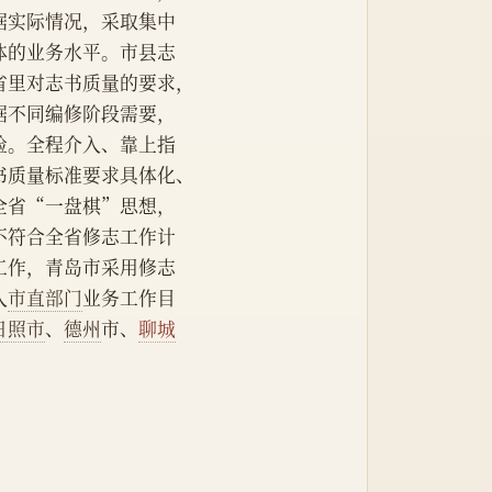
据实际情况，采取集中
体的业务水平。市县志
省里对志书质量的要求，
据不同编修阶段需要，
验。全程介入、靠上指
书质量标准要求具体化、
全省“一盘棋”思想，
不符合全省修志工作计
工作，青岛市采用修志
入
市直部门
业务工作目
日照市
、
德州
市、
聊城