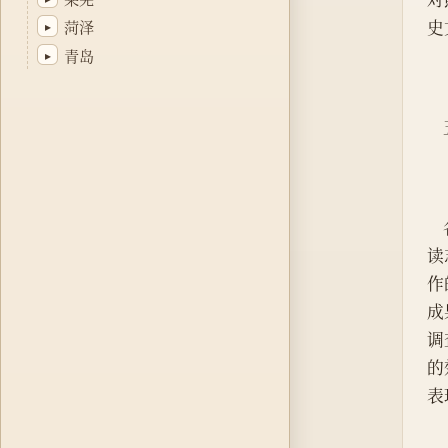
史
菏泽
▸
青岛
▸
读
作
成
调
的
表