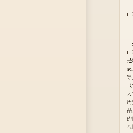
山
山
是
志
等
（
人
历
品
的
拟