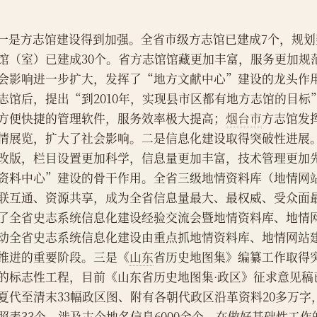
    一是方志馆建设得到加强。全省市级方志馆已建成7个，规
馆（室）已建成30个。省方志馆馆藏更加丰富，服务更加规
会影响进一步扩大，发挥了“地方文献中心”建设的龙头作
志馆后，提出“到2010年，实现县市区都有地方志馆的目标
方便快捷的管理软件，服务效率极大提高；
烟台市
方志馆发
情展览，扩大了社会影响。二是信息化建设取得突破性进展
改版，栏目设置更加科学，信息量更加丰富，技术管理更加
资料中心”建设的骨干作用。全省三级地情资料库（地情网
联互通、资源共享，成为全省信息量最大、最权威、受众面
了全省史志系统信息化建设经验交流会暨地情资料库、地情
动全省史志系统信息化建设由重点抓地情资料库、地情网站
推进的重要阶段。三是《
山东
省历史地图集》编纂工作取得
的标志性工程，目前《山东省历史地图集·政区》征求意见稿
夏代至清末33幅政区图、附有各朝代政区沿革资料20多万
照表33个，涉及古今地名信息6000余个。在做好基础性工