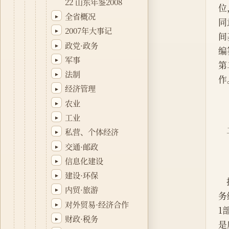
22 山东年鉴2008
位
全省概况
▸
同
2007年大事记
▸
间
政党·政务
▸
编
军事
▸
第
法制
▸
作
经济管理
▸
农业
▸
工业
▸
私营、个体经济
▸
交通·邮政
▸
信息化建设
▸
建设·环保
▸
内贸·旅游
▸
务
对外贸易·经济合作
▸
1
财政·税务
▸
是