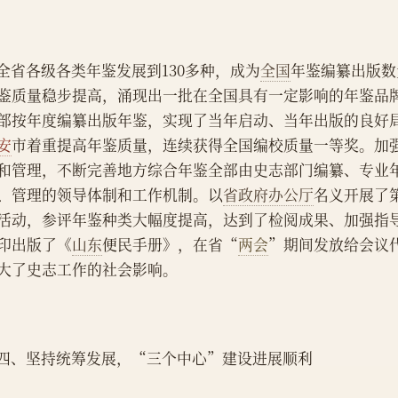
    全省各级各类年鉴发展到130多种，成为
全国
年鉴编纂出版数
鉴质量稳步提高，涌现出一批在全国具有一定影响的年鉴品
部按年度编纂出版年鉴，实现了当年启动、当年出版的良好
安
市着重提高年鉴质量，连续获得全国编校质量一等奖。加
和管理，不断完善地方综合年鉴全部由史志部门编纂、专业
、管理的领导体制和工作机制。以
省政府办公厅
名义开展了
活动，参评年鉴种类大幅度提高，达到了检阅成果、加强指
印出版了《
山东
便民手册》，在省“
两会
”期间发放给会议
大了史志工作的社会影响。
    四、坚持统筹发展，“三个中心”建设进展顺利