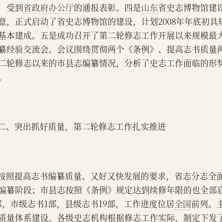
，受到
省政府办公厅
的通报表彰。四是
山东
省史志博物馆建
意，正式启动了省史志博物馆的建设，计划2008年年底初
基本建成。五是成功召开了第二轮修志工作开展以来规模最
纂经验交流会。会议围绕贯彻两个《条例》、提高志书质量
二轮修志以来的市县志编纂情况，分析了史志工作面临的形
。
    二、突出抓好质量，第二轮修志工作扎实推进
    按照提高志书编纂质量、又好又快发展的要求，省志分志
编纂阶段；市县志按照《条例》规定达到续修年限的也全部
部，市级志书1部，县级志书19部，工作进度位居
全国
前列。
质量体系建设。各级史志机构根据修志工作实际，制定下发