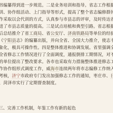
书编纂得到进一步规范。二是业务培训和指导。省志工作根
训、协作组活动、上门指导等形式，提高了整个省志编修群
作采取以会代训的方式，认真参与市县志的评审，及时传达
进了市县志质量的提高。三是试点培植和典型引路。省志根
后总结推介了省
工商局
、省
公安
厅、
济南铁路局
等单位的经
《
宁阳县
志》的编纂出版，并向全省、全国大力推介，使志
象化，极具可操作性。四是整体推进和协调发展。省里强调
全省修志工作情况进行了全面调度，通报倒排工期情况，对
的单位提出了整改要求。各市也采取有力措施整体推进修志
作协作组形式调度工作，威
海市
连续两年将市志编修工作纳
考核，
济宁
市政府专门发出加强修志工作的通知，枣庄市、
、菏泽市实行了定期督查制度。
    三、完善工作机制，年鉴工作有新的起色