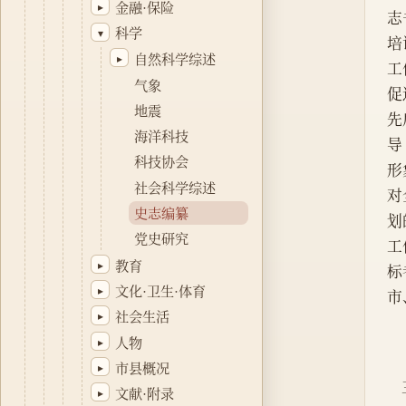
金融·保险
▸
志
科学
▾
培
自然科学综述
▸
工
气象
促
地震
先
海洋科技
导
科技协会
形
社会科学综述
对
史志编纂
划
党史研究
工
教育
▸
标
文化·卫生·体育
▸
市
社会生活
▸
人物
▸
市县概况
▸
文献·附录
▸