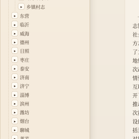
乡镇村志
▸
东营
▸
临沂
▸
志
威海
▸
社
德州
▸
方
日照
▸
了
枣庄
▸
地
泰安
▸
次
济南
情
▸
济宁
互
▸
淄博
开
▸
滨州
推
▸
次
潍坊
▸
设
烟台
▸
括
聊城
▸
对
莱芜
▸