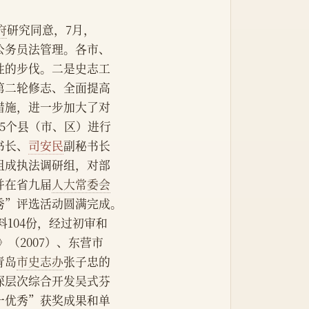
府
研究同意，7月，
公务员法管理。各市、
性的步伐。二是史志工
第二轮修志、全面提高
措施，进一步加大了对
5个县（市、区）进行
书长、
司安民
副秘书长
组成执法调研组，对部
并在省九届
人大常委会
秀”评选活动圆满完成。
料104份，经过初审和
（2007）、东营市
青岛
市史志办
张子忠的
深层次综合开发吴式芬
一优秀”获奖成果和单