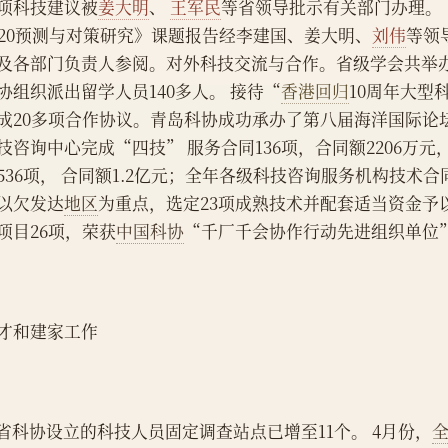
项科技建议被
姜大明
、 
王军民
等省领导批示有关部门办理。
020预测与对策研究》课题报告经李建国、姜大明、
刘伟
等领
及各部门负责人参阅。对外科技交流与合作。省级学会共举办
协组织派出留学人员140多人。 接待“
香港回归
10周年大型
成20多项合作协议。青岛科协成功承办了第八届海洋国际论
技咨询中心完成“四技” 服务合同136项，合同额2206万
536项， 合同额1.2亿元；全年各级科技咨询服务机构技术合
以欠发达
地区
为重点，选定23项成熟技术并配套适当资金予
项目26项，荣获
中国科协
“千厂千会协作行动先进组织单位
才和建家工作
    省科协设立的科技人员固定调查站点已增至11个。 4月份，