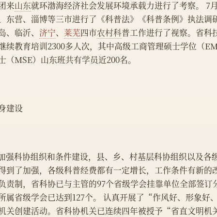
团来
山东
就环渤海经济社会发展环境承载力进行了考察。 7
、东营、淄博等三市进行了《科普法》《科普条例》执法调研
岛、临沂、
济宁
、
莱芜
四市
农村科
普工作进行了视察。省科
继续教育培训2300多人次，其中高级工商管理硕士学位（E
士（MSE）山东班共有学员近200名。
身建设
    加强科协组织和条件建设，县、乡、村基层科协组织以及
得到了加强，各级科普经费都有一定增长，工作条件有新的
负责制，省科协已与主管的97个省级学会挂靠单位全部签订
所属省级学会已达到127个。 认真开展了“作风好、形象好
机关创建活动。省科协机关已连续四年被授予“省直文明机