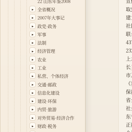
宣
22 山东年鉴2008
取
全省概况
▸
建
2007年大事记
▸
社
政党·政务
▸
联
军事
▸
4
法制
▸
2
经济管理
▸
上
农业
▸
长
工业
▸
市
私营、个体经济
▸
《
交通·邮政
▸
保
信息化建设
▸
省
建设·环保
▸
社
内贸·旅游
▸
东
对外贸易·经济合作
▸
正
财政·税务
▸