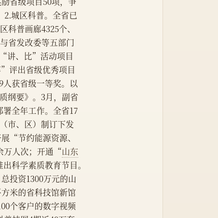
励省级项目50项，争
。2.城区科普。全省已
区科普画廊4325个、
普。与省发改委等五部门
成“讲、比”活动项目
大赛”评出省级优秀项目
29人获省级一等奖。以
质纲要》。3月，副省
署全年工作。全省17
个县（市、区）制订下发
开展“节约能源资源、
余万人次；开通“
山东
推出科学素质教育节目。
总投资1300万元的山
平方米的省科技馆新馆
00个客户的数字视频