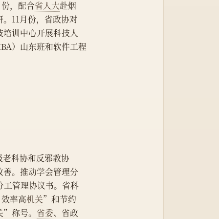
月份，配合
省人大
赴烟
。11月份，省政协对
技培训中心开展科技人
MBA）山东班和软件工程
各级老科协和反邪教协
改善。推动学会管理分
分工管理协议书。省科
、效率高
机关
”和节约
关”称号。
省委
、省政