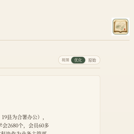
视图
优化
原始
市、19县为合署办公），
2680个，会员60多
省科协作为业务主管部