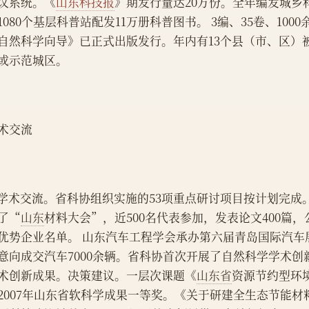
议系统。《
山东科技报
》期发行量达20万份。全年编发城乡科
1080个基层科普站配发11万册科普图书。 3编、35卷、10
自然科学向导》已正式出版发行。年内有13个县（市、区）
或示范城区。
术交流
    学术交流。省科协组织实施的53项重点研讨项目按计划完
了“
山东
材料大会”，近500名代表参加，发表论文400篇，
优势企业名单。 山东汽车工程学会承办第六届青岛国际汽车
意向成交汽车7000余辆。省科协首次开展了自然科学学术创
术创新成果。决策建议。一层次课题《
山东省
资源节约型环
2007年山东省软科学成果一等奖。《关于研建全生态节能