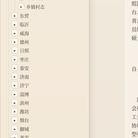
组
乡镇村志
▸
台
东营
▸
青
临沂
▸
员
威海
▸
硕
德州
▸
日照
▸
枣庄
▸
泰安
▸
自
济南
▸
济宁
▸
淄博
▸
滨州
▸
会
潍坊
▸
工
烟台
▸
协
聊城
▸
型
莱芜
▸