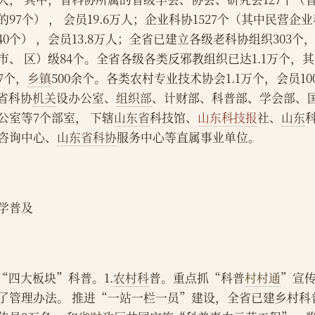
的97个） ， 会员19.6万人；企业科协1527个（其中民营企
140个） ，会员13.8万人；全省已建立各级老科协组织303个
市、 区）级84个。全省各级各类反邪教组织已达1.1万个，
37个，
乡镇
500余个。各类农村专业技术协会1.1万个，会员1
    省科协
机关
设办公室、
组织部
、计财部、科普部、学会部、
公室等7个部室， 下辖
山东省
科技馆、
山东科技报
社、
山东
咨询中心、
山东省科协
服务中心等直属事业单位。
学普及
    “四大板块”科普。1.
农村科
普。重点抓“科普
村村通
”宣
了管理办法。 推进“一站一栏一员”建设，全省已建乡村科普