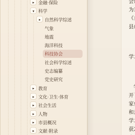
会
金融·保险
▸
为
科学
▾
《
自然科学综述
▸
县
气象
地震
海洋科技
科技协会
学
社会科学综述
史志编纂
党史研究
教育
▸
开
文化·卫生·体育
▸
家
社会生活
▸
和
人物
▸
学
市县概况
▸
获
文献·附录
▸