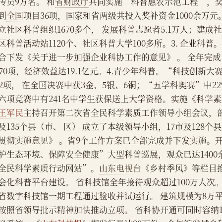
传员9万名。 和
省财政厅
共同实施“科普惠农示范工程”，奖
到
全国
项目36项，国家和省两级共投入奖补资金1000余万元
立社区科普组织1670多个， 发展科普志愿者5.1万人；建成社
区科普活动站1120个、社区科普大学100多所。3. 企业科
合下发《关于进一步加强企业科协工作的意见》 。 全年完
370项，经济效益达19.1亿元。4.青少年科普。“科技创新
32项， 在全国决赛中获3金、5银、6铜；“五学科奥赛”中2
六项竞赛中有241名中学生获保送上大学资格。实施《科学素
王军民
主持召开第二次省全民科学素质工作领导小组会议，部
及135个县（市、 区） 成立了本级领导小组，17市及128
贯彻实施意见》 。省9个工作方案已全部完成并下发实施。
护生态环境、保障安全健康”大型科普巡展，观众已达1400
全民科学素质行动网站”。
山东电视台
《乡村季风》等栏目
会化科普平台建设。 省科技馆全年接待观众超过100万人次。
省数字科技馆一期工程通过验收并试运行。 建筑规模为8万
按照省领导批示精神加快推动立项。 省科协开通可同时容纳1