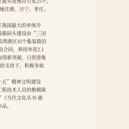
源头管理办公室25个。
营地注册。
济宁
、枣庄、
订我国最大的单体冷
装箱码头建设由“
三国
湾港区10个集装箱泊
合同，利用外资2.1
取得新突破，
日照港
集
府的支持下，积极争取
一
五”精神文明建设
工程技术人员的楷模陈
《当代文化丛书·港
作品。