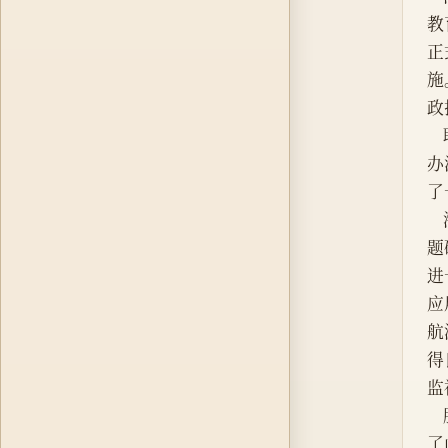
教
正
施
政
办
了
题
进
应
航
得
监
了