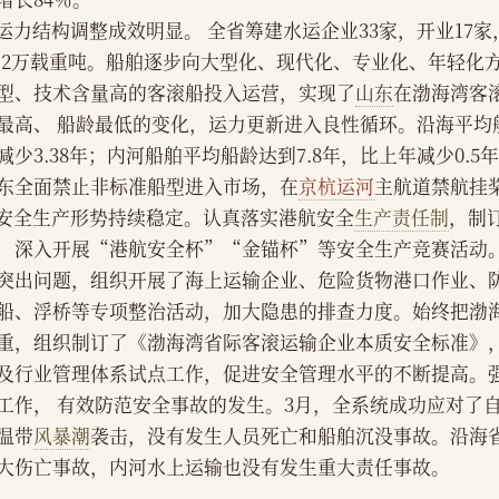
    运力结构调整成效明显。 全省筹建水运企业33家，开业17
8.2万载重吨。船舶逐步向大型化、现代化、专业化、年轻化
型、技术含量高的客滚船投入运营，实现了
山东
在渤海湾客
最高、 船龄最低的变化，运力更新进入良性循环。沿海平均船
减少3.38年；内河船舶平均船龄达到7.8年，比上年减少0.5年
东全面禁止非标准船型进入市场，在
京杭运河
主航道禁航挂
    安全生产形势持续稳定。认真落实港航安全
生产责任制
，制
，深入开展“港航安全杯”“金锚杯”等安全生产竞赛活动
突出问题，组织开展了海上运输企业、危险货物港口作业、
船、浮桥等专项整治活动，加大隐患的排查力度。始终把渤
重，组织制订了《渤海湾省际客滚运输企业本质安全标准》
及行业管理体系试点工作，促进安全管理水平的不断提高。
工作， 有效防范安全事故的发生。3月，全系统成功应对了自
温带
风暴潮
袭击，没有发生人员死亡和船舶沉没事故。沿海
大伤亡事故，内河水上运输也没有发生重大责任事故。