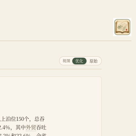
视图
优化
原始
级以上泊位150个，总吞
2.4％，其中
外贸
吞吐
.2％和22.6％。全省