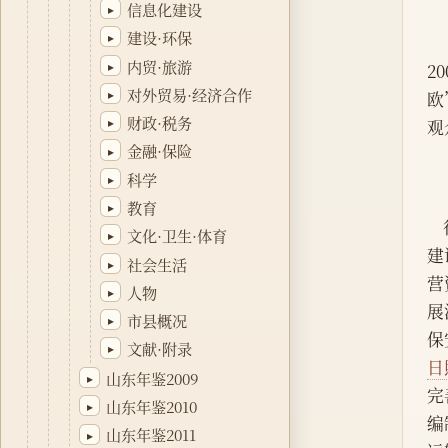
信息化建设
▸
建设·环保
▸
内贸·旅游
▸
2
对外贸易·经济合作
▸
欧
财政·税务
▸
观
金融·保险
▸
科学
▸
教育
▸
文化·卫生·体育
▸
建
社会生活
▸
营
人物
▸
展
市县概况
▸
保
文献·附录
▸
日
山东年鉴2009
▸
完
山东年鉴2010
▸
编
山东年鉴2011
▸