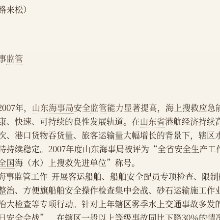
路来松）
事
监管
    2007年，
山东海事局
安全
监管
能力显著提高，海上搜救应急
康、快速、可持续的良性发展轨道。在
山东省
港航经济持续
次、港口货物吞货量、旅客运输量大幅增长的背景下，辖区
持持续稳定。2007年度
山东
海事局被评为“全省安全生产工
全国
海（水）上搜救先进单位”称号。
    海事监管工作  开展客运船舶、船舶安全配员专项检查、
整治、方便旗船舶安全操作检查集中会战、砂石运输施工作业
治大检查等专项行动。针对上年辖区雾季水上交通事故多发
日安全会战”，在辖区一般以上等级事故同比下降30％的情