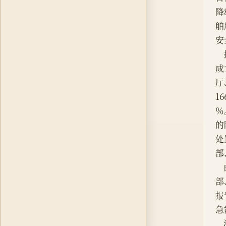
降
舶
安
成
厅
1
％
的
处
部
 
部
报
急