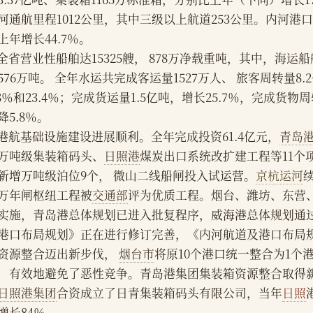
河通航里程1012公里，其中三级以上航道253公里。内河港口
上年增长44.7％。
    全省营业性船舶达15325艘， 878万净载重吨，其中，海运
576万吨。 全年水运共完成客运量1527万人、 旅客周转量8
.8％和23.4％；完成货运量1.5亿吨，增长25.7％，完成货物
降5.8％。
    港航基础设施建设进展顺利。全年完成投资61.4亿元，
青岛
0万吨级集装箱码头、
日照港
煤炭出口系统改扩建工程等11个
新增万吨级泊位9个， 微山二线船闸投入试运营。
京杭运河
万年闸枢纽工程被
交通部
评为优质工程。烟台、潍坊、东营
实施，青岛港总体规划已进入批复程序，威海港总体规划通
港口布局规划》正在进行修订完善，《内河航道及港口布局
资源整合迈出新步伐， 
烟台市
将原10个港口统一整合为1个
，有效地避免了恶性竞争。青岛港集团集装箱资源整合取得新
日照港集团
合资成立了日青集装箱码头有限公司，当年
日照
增长84％。