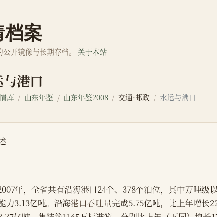
情档案
的公开镜像与长期存档。
关于本站
运与港口
情库
山东年鉴
山东年鉴2008
交通·邮政
水运与港口
述
    2007年，全省共有沿海港口24个、378个泊位，其中万吨
能力3.13亿吨。沿海
港口吞吐量
完成5.75亿吨，比上年增长2
3.37亿吨、集装箱1165万标准箱，分别比上年（下同）增长17