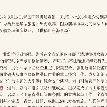
007年8月15日,青岛国际帆船赛第一天,第一批206名观众分
”号两条豪华型旅游船出海观赛。图为前海海事处的执法人
众船办理航次签证。（供稿
山东海事局
）
    行业
监管
得到加强。先后在全省范围内开展了清理整顿水路
设经营秩序等专项整治活动， 严厉打击不法和违规经营行为
资格，责令32家不合格企业进行限期整改。强化危险货物港
渔业码头从事危险货物港口作业的重点整治工作。成功组织
安全”为主题的大型港口综合安全演习。港口引航管理体制
照
、烟台、威海四港引航站相继成立。组织完成了《
山东省
善，启动了《
山东
省港口管理条例》的立法起草工作，全省
制基本完成，青岛、日照、威海三港已发布实施。加强治理