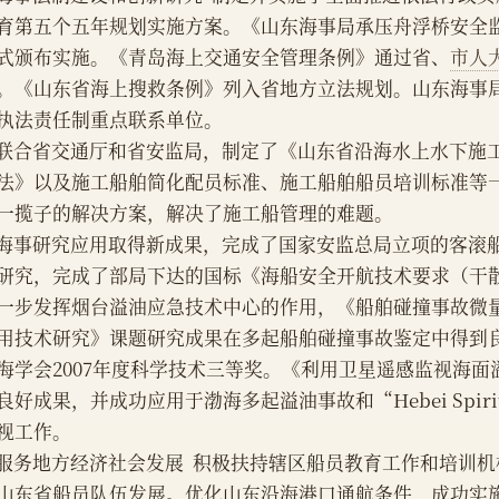
育第五个五年规划实施方案。《山东海事局承压舟浮桥安全
式颁布实施。《青岛海上交通安全管理条例》通过省、
市人
。《山东省海上搜救条例》列入省地方立法规划。山东海事
执法责任制重点联系单位。
    联合省交通厅和省安监局，制定了《山东省沿海水上水下
法》以及施工船舶简化配员标准、施工船舶船员培训标准等
一揽子的解决方案，解决了施工船管理的难题。
    海事研究应用取得新成果，完成了国家安监总局立项的客
研究，完成了部局下达的国标《海船安全开航技术要求（干
一步发挥烟台溢油应急技术中心的作用，《船舶碰撞事故微
用技术研究》课题研究成果在多起船舶碰撞事故鉴定中得到良
海学会2007年度科学技术三等奖。《利用卫星遥感监视海
良好成果，并成功应用于渤海多起溢油事故和“Hebei Spir
视工作。
    服务地方经济社会发展  积极扶持辖区船员教育工作和培
山东省船员队伍发展。优化山东沿海港口通航条件，成功实