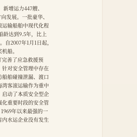
家，新增运力447艘、
方向发展。一批豪华、
滚运输船舶中现代化程
龄达到9.5年，比上
。自2007年1月1日起，
桨机船。
订完善了应急救援预
。针对安全管理中存在
防船舶碰撞泄漏、渡口
海湾客滚运输作为重中
，启动了本质安全型企
强化重要时段的安全管
1969年以来最强的一
省内水运企业没有发生