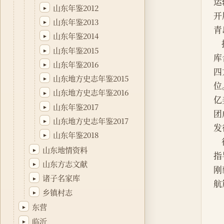
运
山东年鉴2012
▸
开
山东年鉴2013
▸
青
山东年鉴2014
▸
山东年鉴2015
▸
库
山东年鉴2016
▸
四
山东地方史志年鉴2015
▸
位
山东地方史志年鉴2016
▸
亿
山东年鉴2017
▸
团
山东地方史志年鉴2017
▸
发
山东年鉴2018
▸
山东地情资料
▸
指
山东方志文献
▸
刚
诸子名家库
▸
航
乡镇村志
▸
东营
▸
临沂
▸