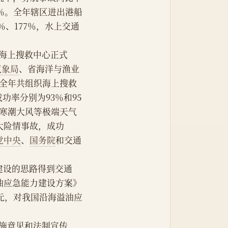
6％。全年辖区进出港船
％、177％，水上交通
东省海上搜救中心正式
气象局
、省海洋与渔业
 全年共组织海上搜救
成功率分别为93％和95
起寒潮大风等极端天气
重大险情事故，成功
党中央
、
国务院
和交通
建设的思路得到交通
油应急能力建设方案》
万元，对我国沿海溢油应
政实施意见和法制宣传