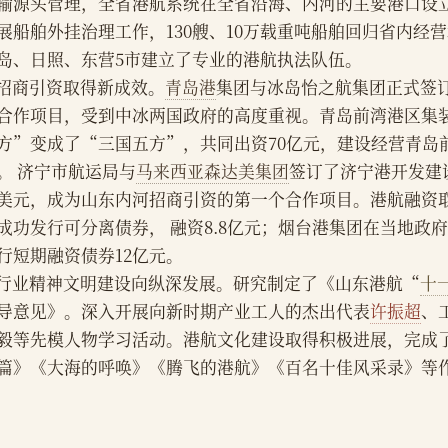
输源头管理，全省港航系统在全省沿海、内河的主要港口设立
展船舶外挂治理工作，130艘、10万载重吨船舶回归省内经
岛、日照、东营5市建立了专业的港航执法队伍。
    招商引资取得新成效。
青岛港
集团与冰岛怡之航集团正式签
合作项目，受到中冰两国政府的高度重视。青岛前湾港区集
方”变成了“三国五方”，共同出资70亿元，建设经营青岛前
。 济宁市航运局与
马来西亚森达美集团
签订了济宁港开发建设
美元，成为山东内河招商引资的第一个合作项目。港航融资
成功发行可分离债券， 融资8.8亿元；烟台港集团在当地政
行短期融资债券12亿元。
    行业精神文明建设向纵深发展。研究制定了《山东港航“
十
导意见》。深入开展向新时期产业工人的杰出代表
许振超
、
毅等先模人物学习活动。港航文化建设取得积极进展，完成了
篇》《大海的呼唤》《腾飞的港航》《百名十佳风采录》等