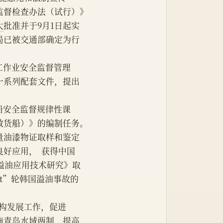
监督检查办法（试行）》
大
批准并于9月1日起实
局已被交通部确定为行
施工作业安全监督管理
一系列配套文件，提出
滚船安全监督规律性课
散货船）》的编制任务。
量油漆物证取样和鉴定
好应用，  获得中国
面溢油应用技术研究》取
it”轮韩国溢油事故的
训机构发展工作，促进
施青岛水域两制，提高