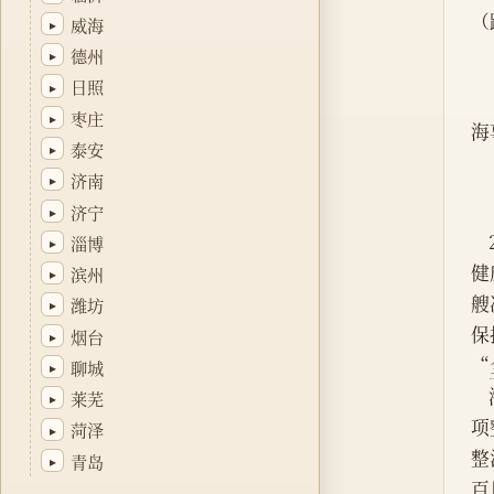
（
威海
▸
德州
▸
日照
▸
枣庄
▸
海
泰安
▸
济南
▸
济宁
▸
淄博
▸
健
滨州
▸
艘
潍坊
▸
保
烟台
▸
“
聊城
▸
莱芜
▸
项
菏泽
▸
整
青岛
▸
百