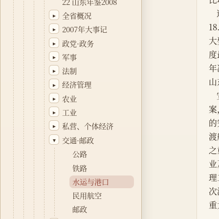
22 山东年鉴2008
全省概况
▸
1
2007年大事记
▸
大
政党·政务
▸
度
军事
▸
年
法制
▸
山
经济管理
▸
农业
▸
案
工业
▸
的
私营、个体经济
▸
渡
交通·邮政
▾
之
公路
业
铁路
理
水运与港口
次
民用航空
重
邮政