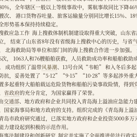
80％，全年辖区一般以上等级事故中，雾航事故同比下降4
艘次、 港口货物吞吐量、旅客运输量分别同比增长15％、18
全形势基本保持持续稳定。
    搜救应急工作  海上搜救体制机制建设取得重大突破，山
立， 结束了山东省8年没有省级海上搜救中心的历史，与省
、 北海救助局等单位和部门间的海上搜救合作进一步加强。
66次， 1063人和76艘船舶获救，人员救助成功率和船舶救助
。 成功组织了温带
风暴潮
、13号台风“韦帕” 和入冬后多
防抗，妥善处置了“5·12”“9·15”“10·28”等多起涉外
置多起重特大船舶载运危险货物和船舶污染事故险情，得到
、
省政府
的充分肯定，为国家赢得了荣誉。
   由
交通部
、地方政府和企业共同投入青岛海上溢油应急能力
、国家海事局和地方政府的支持。组织完成的《青岛海上溢
青岛市政府研究通过，已落实地方政府和企业投资5000多
能力建设起到积极的示范作用。
    海事法制建设和创新研究  制定并实施了全面推进依法行