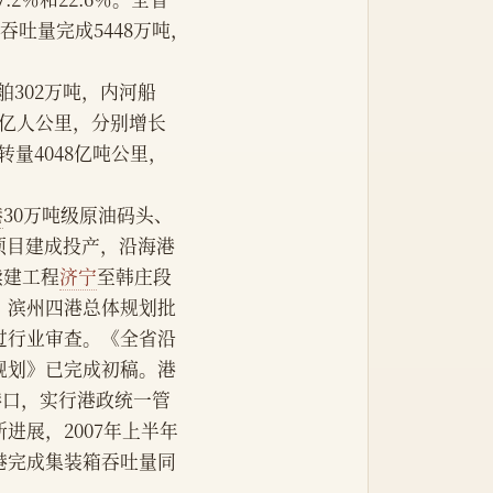
吞吐量完成5448万吨，
船舶302万吨，内河船
.2亿人公里，分别增长
周转量4048亿吨公里，
港
30万吨级原油码头、
项目建成投产，沿海港
续建工程
济宁
至韩庄段
、滨州四港总体规划批
过行业审查。《全省沿
规划》已完成初稿。港
港口，实行港政统一管
进展，2007年上半年
港完成集装箱吞吐量同