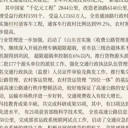
， 其中国家“千亿元工程”2844公里，改造老油路6140公里
增受益行政村1591个、 受益人口161万人，全省通油路行政村
实施
村村通
客车工程，通客车行政村比例达到99.2％，农村
步提高。
    行业管理进一步加强。启动了《
山东省
实施〈收费公路管理
作。继续深入开展治理车辆超限超载，省市县三级治超体系
机制得到巩固， 超限超载率控制在6％以内。推行货物源头
二批177个源头单位的派驻工作。强化交通行政执法队伍管理
名交通行政执法（监督）人员证件审验及换发工作。推行集
公路管理、农村客运管理、农村货运管理“四位一体”的基
展高速公路通行秩序整顿活动，较好地保证了高速公路的安
动，运输市场秩序进一步好转，交通规费收入有较大增长。
    科技教育成果丰硕。共完成科研成果55项，其中，有13项
先进水平， 有21项获省部级科学技术奖。 全省高速公路信
950公里，完成部省运政系统联网试点工作，启动了交通应
专业系统的建设工作。积极开展创建节约型
机关
、节能减排