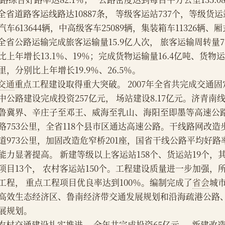
    全省道路客运线路达10887条， 等级客运站737个，等级货
汽车613644辆，中高级客车25089辆，集装箱车11326辆、厢
    全省公路运输完成旅客运输量15.9亿人次， 旅客运输周转量
比上年增长13.1％、19％；完成货物运输量16.4亿吨、货物运输
里，分别比上年增长19.9％、26.5％。
交通
重点工程建设取得重大突破。 2007年全省共完成交通固
中公路建设完成投资257亿元， 场站建设8.17亿元。济青南
鲁冀界、辛庄子至邓王、威海至乳山、海阳至即墨等高速公
路753公里，全省118个县市区通达高速公路。干线路网改
道973公里，加固改造危窄桥201座，国省干线公路平均好路率
能力显著提高。 新建等级以上客运站158个、货运站19个
项目13个， 农村客运站150个。工程建设质量进一步加强
工程， 重点工程项目优良率达到100％。编制完成了
省会
城
高效生态经济区、鲁南经济带交通发展规划和沿海疏港公路
展规划。
    农村交通建设扎实推进。 全年共完成投资65亿元，  新建改造