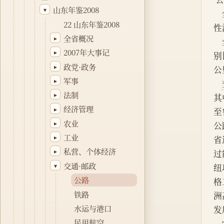
山东年鉴2008
▾
22 山东年鉴2008
性
全省概况
▸
2007年大事记
▸
别
政党·政务
▸
公
军事
▸
法制
▸
其
经济管理
▸
至
农业
▸
公
工业
▸
省
私营、个体经济
▸
过
交通·邮政
▾
纽
公路
格
铁路
洲
水运与港口
发
民用航空