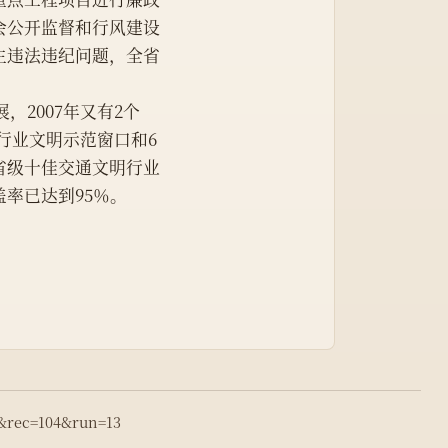
会公开监督和行风建设
生违法违纪问题，全省
，2007年又有2个
行业文明示范窗口和6
省级十佳交通文明行业
率已达到95％。
2&rec=104&run=13