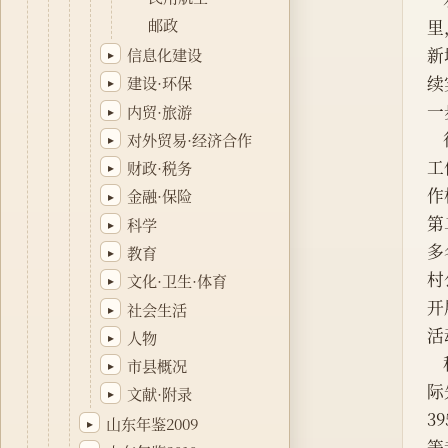
邮政
里
新
信息化建设
▸
续
建设·环保
▸
一
内贸·旅游
▸
对外贸易·经济合作
▸
工
财政·税务
▸
作
金融·保险
▸
第
科学
▸
多
教育
▸
村
文化·卫生·体育
▸
开
社会生活
▸
活
人物
▸
市县概况
▸
际
文献·附录
▸
3
山东年鉴2009
▸
等