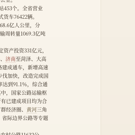
运站453个。全省营业
式货车76422辆。
768.6亿人公里，分
周转量1069.3亿吨
定资产投资331亿元，
线、
济南
至菏泽、大高
路建成通车，新增高速
造步伐加快，改造完成国
达到91.1％，综合通
，其中，国家公路运输枢
，所有已建成项目均为合
市群经济圈、
黄河
三角
、省际边界公路等专题
农村公路11632公