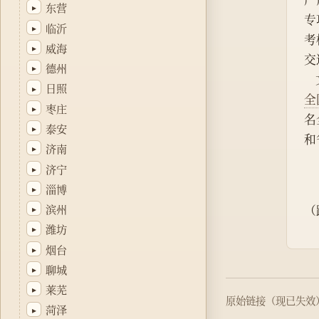
东营
▸
专
临沂
▸
考
威海
▸
交
德州
▸
日照
▸
全
枣庄
▸
名
泰安
▸
和
济南
▸
济宁
▸
淄博
▸
滨州
（
▸
潍坊
▸
烟台
▸
聊城
▸
莱芜
▸
原始链接（现已失效
菏泽
▸