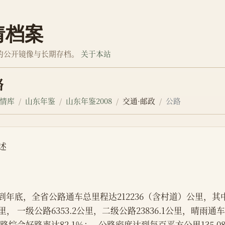
情档案
的公开镜像与长期存档。
关于本站
路
情库
山东年鉴
山东年鉴2008
交通·邮政
公路
述
    到年底，全省公路通车总里程达212236（含村道）公里，其中
里， 一级公路6353.2公里，二级公路23836.1公里，晴雨通车里
公路综合好路率达82.1％；   公路密度达到每百平方公里135.0