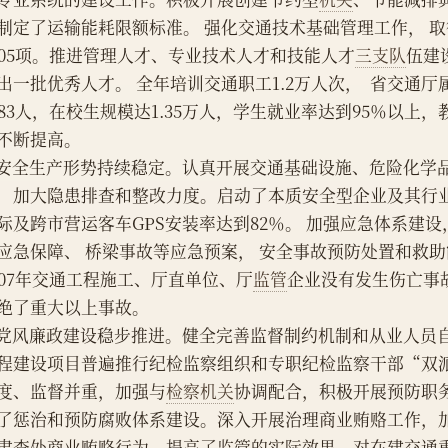
制定了运输能耗限额标准。 强化交通技术基础管理工作， 
405项。推进管理人才、专业技术人才和技能人才
三支队
伍建
出一批优秀人才。 全年培训交通职工1.2万人次，  省交通厅
483人，在校生规模达1.35万人，学生就业率达到95％以上
不断提高。
    安全生产形势持续稳定。认真开展交通基础设施、危险化
，加大隐患排查和整改力度。启动了本质安全型企业及其行
际及跨市营运客车GPS安装率达到82％。 加强应急体系建
应急保障、 桥梁事故等应急预案， 安全事故预防处置和救
007年交通工程施工、厅直单位、厅
监管
企业没有发生伤亡事
绝了重大以上事故。
    党风廉政建设稳步推进。健全完善监督制约机制和从业人
程建设项目普遍推行纪检监察组织和专职纪检监察干部“双
度、监督并重，加强与
检察机关
协调配合，积极开展预防职
了惩治和预防腐败体系建设。深入开展治理商业贿赂工作，
肃查处商业贿赂行为，提高了监管的实际效果。对在建交通