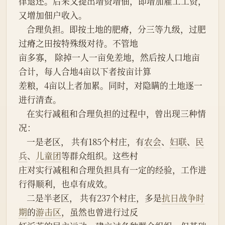
律退还。后来又提出增资增佃，即增加雇工工资，
又增加佃户收入。
    合理负担。即按土地的肥瘠，分三等九级，过肥
过瘠之田按特殊级对待。不管地
亩多寡， 除掉一人一亩免差地，然后按人口地亩
合计，每人合地4亩以下者按亩计算
差粮，4亩以上者加累。同时，对隐瞒的土地逐一
进行清查。
    在实行减租和合理负担的过程中，曾出现三种情
况：
    一是老区， 共有185个村庄，有
农会
、
妇联
、
民
兵
、
儿童团
等群众组织。这些村
庄对实行减租和合理负担具有一定的经验，工作进
行得顺利，也卓有成效。
    二是半老区， 共有237个村庄，多是
抗日战争时
期
的
游击区
，虽然也曾进行过反