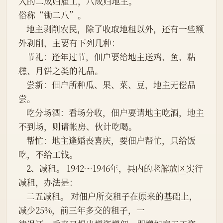
入的二成归雇工，八成归地主。
俗称“锄二八”。
    地主剥削农民，除了收取地租以外，还有一些额
外剥削，主要有下列几种：
    节礼：逢年过节，佃户要给地主送鸡、鱼、粘
糕、月饼之类的礼品。
    尝新：佃户所种瓜、果、菜、豆，地主无偿品
尝。
    吃分场酒：看场分收，佃户要请地主吃酒，地主
不到场，则请帐房、伙计吃喝。
    帮忙：地主逢婚丧喜庆，要佃户帮忙，只给饭
吃，不给工钱。
    2、减租。 1942～1946年，县内的老
解放区
实行
减租，办法是：
    二五减租。 对佃户所交租子在原来的基础上，
减少25%，前三年多交的租子，一