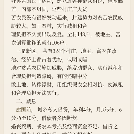
奸诉苦的民主运动，建立过各种群众组织，但基础
差，内部不巩固。这些村庄广大贫
苦农民没有很好发动起来，封建势力对贫苦农民威
胁较大。如丁寨村，实行减租和合
理负担不久就出现反复。全村148户，被地主、富
农倒算讹诈的就有106户。
    三是新区， 共有324个村庄，地主、富农在政
治、经济上都占着优势，或明或暗
地对贫苦农民施加威胁，给发动群众，实行减租和
合理负担制造障碍。有的还暗中分
散土地，转移浮财，用组织假农会相对抗。使减租
和合理负担无法实行。
    二、减息
建国前
， 城乡私人借贷，年利4分，月历5分、6
分乃至10分。借债者多因断炊，
婚丧疾病，或农本亏损及经商资金不足。借贷之