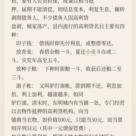
初，要有人负责担保，或兼以相当抵
押。届期不能清偿，则结息变本，利复生息，辗转
剥削债务人。不少债务人因高利贷
盘剥，倾家荡产。县内流行的高利贷名目主要有四
种：
    印子钱：  借钱时即先付利息，或整借零还。
    放青麦：  春借杂粮一斗，夏还
小麦
斗办或二
斗。灾荒年高至五斗。
    放种子粮：  下种时街粮一斗，收获后还粮二至
三斗。
    滚子帐：  又叫驴打滚帐，即到期不还，利息加
倍。利上加利，越滚越多，如同
驴打滚。清末时，东明城内有当铺一处，专门经营
以衣物作抵押的高利贷机构。向当
铺典当衣物，如价值100元，只能当50元，而当票
则开列51元（其中一元谓保管费），