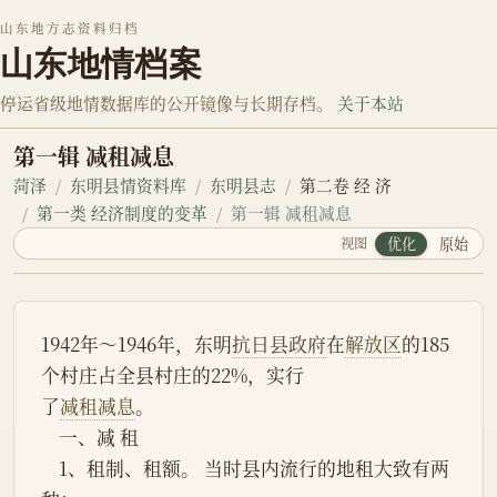
山东地方志资料归档
山东地情档案
停运省级地情数据库的公开镜像与长期存档。
关于本站
第一辑 减租减息
菏泽
东明县情资料库
东明县志
第二卷 经 济
第一类 经济制度的变革
第一辑 减租减息
视图
优化
原始
1942年～1946年，东明
抗日县政府
在
解放区
的185
个村庄占全县村庄的22%，实行
了
减租减息
。
    一、减 租
    1、租制、租额。 当时县内流行的地租大致有两