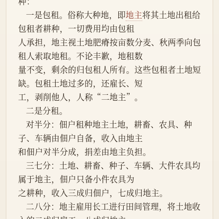
种：
    一是包租。俗称大种地，即
地主
将其土地出租给
包租者耕种，一切费用均由包租
人承担，地主视土地肥瘠按亩数分麦、秋两季向包
租人索取地租。不论丰歉，地租数
量不变，剩余的归包租人所有。这些包租者土地短
缺。包租土地过多的，还雇长、短
工，剥削他人，人称“二地主”。
    二是分租。
    对半分：佃户租种地主土地，耕畜、农具、种
子、车辆由佃户自备，收入由地主
和佃户对半分成，捐差由地主负担。
    三七分：土地、耕畜、种子、车辆、大件农具均
属于地主，佃户只备小件农具为
之耕种，收入三成归佃户，七成归地主。
    二八分：地主雇用长工进行田间管理，将土地收