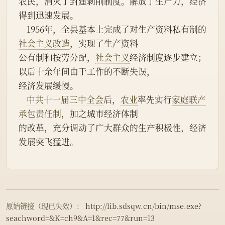
农民，消灭了封建剥削制度。解放了生产力，经济
得到迅速发展。
    1956年，全县基本上完成了对生产资料私有制的
社会主义改造
，实现了生产资料
公有制和按劳分配，
社会主义
经济制度逐步建立；
以后十余年间由于工作的不断失误，
经济发展缓慢。
中共十一届三中全会
后，
农业
率先实行
家庭联产
承包责任制
，加之城市经济体制
的改革，充分调动了广大群众的生产积极性，经济
发展突飞猛进。
原始链接（现已失效）：
http://lib.sdsqw.cn/bin/mse.exe?
seachword=&K=ch9&A=1&rec=77&run=13