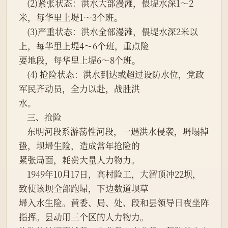
    (2)紧张状态：洪水大部漫滩，偎堤水深1～2
米，每华里上堤1～3个班。
    (3)严重状态：洪水全部漫滩，偎堤水深2米以
上，每华里上堤4～6个班，重点险
要地段，每华里上堤6～8个班。
    (4) 抢险状态：洪水到达或超过设防水位，党政
军民齐动员，全力以赴，战胜洪
水。
    三、抢险
    东明河段系游荡性河段，一遇洪水侵袭，坍塌掉
蛰，坝埽生险，造成常年抢险的
紧张局面，耗费大量人力物力。
    1949年10月17日，高村险工，大溜顶冲22坝，
致使该坝全部跑埽，下边数道坝草
埽入水生险。黄委、局、处、段和县领导日夜坐阵
指挥。县动用三个区的人力物力。