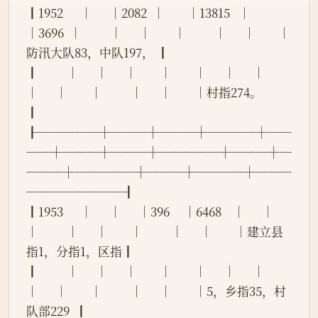
┃1952      │      │2082  │        │13815   │      
│3696  │          │      │        │          │      │        │
防汛大队83，中队197， ┃
┃          │      │      │        │        │      │      │          
│      │        │          │      │        │村指274。             
┃
┠─────┼───┼───┼────┼──
──┼───┼───┼─────┼───┼─
───┼─────┼───┼────┼───
────────┨
┃1953      │      │      │396     │6468    │      │      
│          │      │        │          │      │        │建立县
指1，分指1，区指┃
┃          │      │      │        │        │      │      │          
│      │        │          │      │        │5，乡指35，村
队部229  ┃