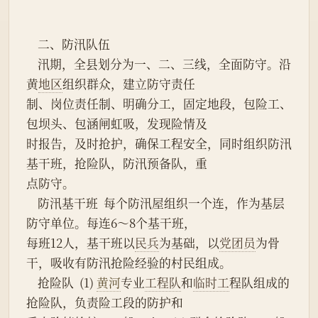
    二、防汛队伍
    汛期，全县划分为一、二、三线，全面防守。沿
黄
地区
组织群众，建立防守责任
制、岗位责任制、明确分工，固定地段，包险工、
包坝头、包涵闸虹吸，发现险情及
时报告，及时抢护，确保工程安全，同时组织防汛
基干班，抢险队，防汛预备队，重
点防守。
    防汛基干班  每个防汛屋组织一个连，作为基层
防守单位。每连6～8个基干班，
每班12人，基干班以
民兵
为基础，以
党团员
为骨
干，吸收有防汛抢险经验的村民组成。
    抢险队  (1) 
黄河
专业
工程队
和
临时工
程队组成的
抢险队，负责险工段的防护和