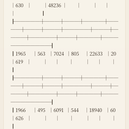
│630   │          │48236 │        │          │      │        
│                      ┃
┠─────┼───┼───┼────┼──
──┼───┼───┼─────┼───┼─
───┼─────┼───┼────┼───
────────┨
┃1965      │563   │7024  │805     │22633   │20    
│619   │          │      │        │          │      │        │                      
┃
┠─────┼───┼───┼────┼──
──┼───┼───┼─────┼───┼─
───┼─────┼───┼────┼───
────────┨
┃1966      │495   │6091  │544     │18940   │60    
│626   │          │      │        │          │      │        │                      
┃