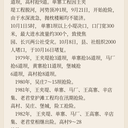
道坝，高村抢9道。单寨工程因王夹
堤工程脱河，河势顶冲1坝，9月21日，开始抢险，
由于水深流急，抛枕楼厢均不能济。
10月1日5时， 单寨1坝以上小堤决口，口门宽300
米，最大进水流量约300个，致使焦
园、长兴两公社受灾。10月8日，县、社组织2000
人堵口，于10月16日堵复。
    1979年，王夹堤抢3道坝，单寨抢16道坝，马厂
抢6道坝，黄寨抢11道坝，堡城抢
6道坝，高村抢8道坝。
    1980年，吴庄7～15坝抢险。
    1981年，王夹堤、单寨、马厂、王高寨、辛店
集、老君堂护滩工程均在汛期抢险。
高村、吴庄、堡城，险工抢险。
    1982年， 王夹堤、单寨、马厂、王高寨、辛店
集、老君堂相继出险。高村9～28