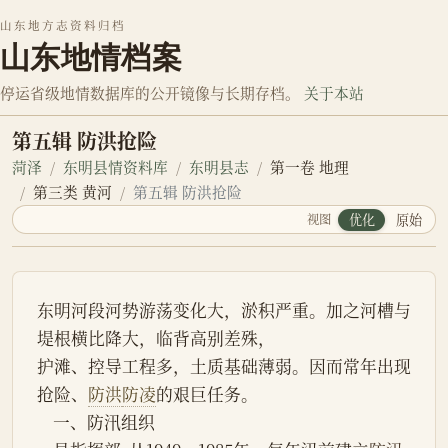
山东地方志资料归档
山东地情档案
停运省级地情数据库的公开镜像与长期存档。
关于本站
第五辑 防洪抢险
菏泽
东明县情资料库
东明县志
第一卷 地理
第三类 黄河
第五辑 防洪抢险
视图
优化
原始
东明河段河势游荡变化大，淤积严重。加之河槽与
堤根横比降大，临背高别差殊，
护滩、控导工程多，土质基础薄弱。因而常年出现
抢险、
防洪
防凌
的艰巨任务。
    一、防汛组织