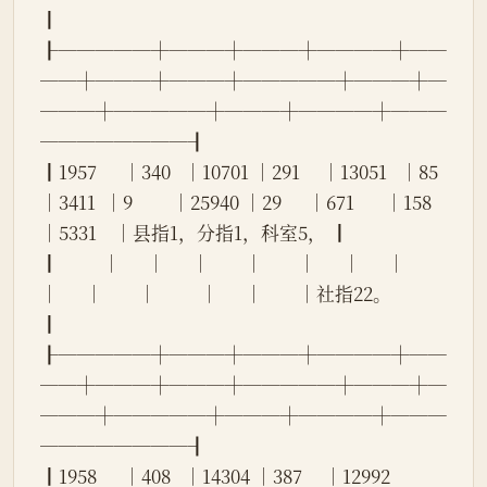
┃
┠─────┼───┼───┼────┼──
──┼───┼───┼─────┼───┼─
───┼─────┼───┼────┼───
────────┨
┃1957      │340   │10701 │291     │13051   │85    
│3411  │9         │25940 │29      │671       │158   
│5331    │县指1，分指1，科室5， ┃
┃          │      │      │        │        │      │      │          
│      │        │          │      │        │社指22。              
┃
┠─────┼───┼───┼────┼──
──┼───┼───┼─────┼───┼─
───┼─────┼───┼────┼───
────────┨
┃1958      │408   │14304 │387     │12992   