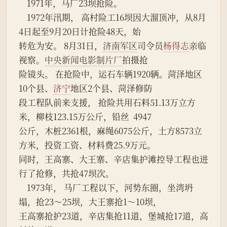
    1971年，马厂23坝抢险。
    1972年汛期， 高村险工16坝因大溜顶冲，从8月
4日起至9月20日计抢险48天，始
转危为安。 8月31日，
济南军区
司令员
杨得志
亲临
视察。
中央新闻电影制片厂
拍摄抢
险镜头。 在抢险中，运石车辆1920辆。菏泽地区
10个县、
济宁
地区2个县、菏泽修防
段工程队前来支援， 抢险共用石料51.13万立方
米，柳枝123.15万公斤，铅丝  4947
公斤，木桩2361根，麻绳6075公斤，土方8573立
方米，投资工资、材料费25.9万元。
同时，王高寨、大王寨、辛店集护滩控导工程也进
行了抢修，共抢47坝次。
    1973年， 马厂工程以下，河势东圈，坐湾坍
塌，抢23～25坝，大王寨抢1～10坝，
王高寨抢护23道，辛店集抢11道，堡城抢17道，高