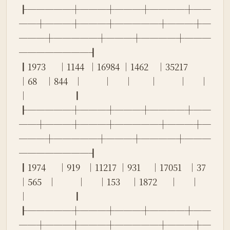
┠─────┼───┼───┼────┼──
──┼───┼───┼─────┼───┼─
───┼─────┼───┼────┼───
────────┨
┃1973      │1144  │16984 │1462    │35217   
│68    │844   │          │      │        │          │      │        
│                      ┃
┠─────┼───┼───┼────┼──
──┼───┼───┼─────┼───┼─
───┼─────┼───┼────┼───
────────┨
┃1974      │919   │11217 │931     │17051   │37    
│565   │          │      │153     │1872      │      │        
│                      ┃
┠─────┼───┼───┼────┼──
──┼───┼───┼─────┼───┼─