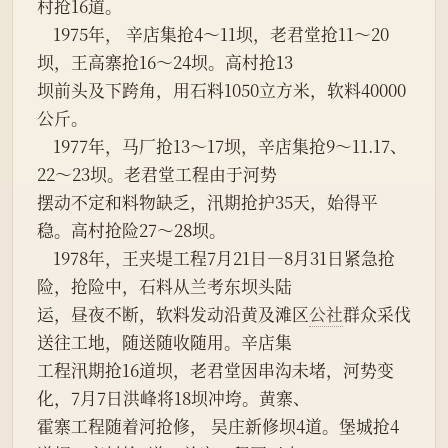
村抢16道。
    1975年， 辛店集抢4～11坝，老君堂抢11～20
坝，王高寨抢16～24坝。高村抢13
坝前头及下跨角，用石料1050立方米，软料40000
公斤。
    1977年，马厂抢13～17坝，辛店集抢9～11.17、
22～23坝。老君堂工程由于河势
摆动不定和料物缺乏，汛期抢护35天，始得平
稳。高村抢险27～28坝。
    1978年，王夹堤工程7月21日—8月31日紧急抢
险，抢险中，石料从兰考东坝头陆
运，昼夜不断，软料发动沿黄及滩区
公社
群众采伐
送往工地，随送随收随用。辛店集
工程汛期抢16道坝，老君堂因串沟未堵，河势变
化，7月7日洪峰将18坝冲垮。黄寨、
霍寨工程随着河抢修， 吴庄新修坝4道。堡城抢4