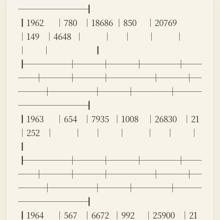
────────┨
┃1962      │780   │18686 │850     │20769   
│149   │4648  │          │      │        │          │      
│        │                      ┃
┠─────┼───┼───┼────┼──
──┼───┼───┼─────┼───┼─
───┼─────┼───┼────┼───
────────┨
┃1963      │654   │7935  │1008    │26830   │21    
│252   │          │      │        │          │      │        │                      
┃
┠─────┼───┼───┼────┼──
──┼───┼───┼─────┼───┼─
───┼─────┼───┼────┼───
────────┨
┃1964      │567   │6672  │992     │25900   │21    