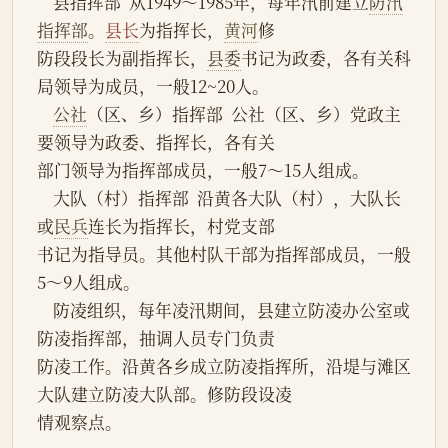
    县指挥部  从1949～1985年，每年汛前建立
防汛
指挥部
。
县长
为指挥长，
黄河
修
防段段长为副指挥长，
县委
书记为政委，各有关科
局领导为成员，一般12~20人。
公社
（区、乡）指挥部  公社（区、乡）党政主
要领导为政委、指挥长，各有关
部门领导为指挥部成员，一般7～15人组成。
    大队（村）指挥部  沿黄各大队（村），大队长
或
民兵
连长为指挥长，村党支部
书记为指导员。其他村队干部为指挥部成员，一般
5～9人组成。
    防凌组织，每年凌汛期间，县建立防凌办公室或
防凌指挥部，抽调人员专门负责
防凌工作。沿黄各乡成立防凌指挥所，沿堤与滩区
大队建立防凌大队部。修防段设凌
情观察点。