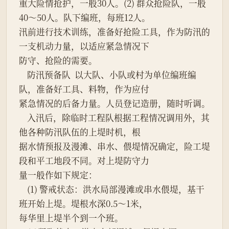
重大险情抢护，一般30人。(2) 群众抢险队，一般
40～50人。队下编班，每班12人。
汛前进行技术训练，准备好抢险工具，作为防汛的
一支机动力量，以适应紧急情况下
防守、抢险的需要。
    防汛预备队  以大队、小队或村为单位编班编
队，准备好工具、料物，作为应付
紧急情况的后备力量。人员登记造册，随时听调。
    入汛后，除临时工程队根据工程情况调用外，其
他各种防汛队伍的上堤时机，根
据水情预报及漫滩、串水、偎堤情况确定，险工堤
段和平工地段不同。对上堤防守力
量一般作如下规定：
    (1) 警戒状态：洪水局部漫滩或串水偎堤，基干
班开始上堤。堤根水深0.5～1米，
每华里上堤半个到一个班。