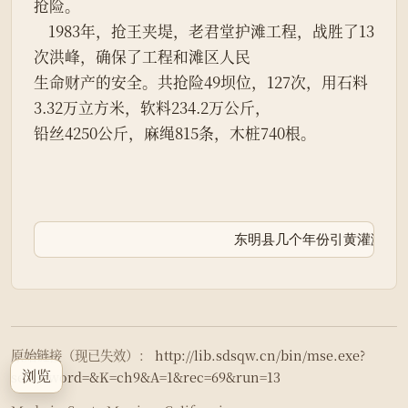
抢险。
    1983年，抢王夹堤，老君堂护滩工程，战胜了13
次洪峰，确保了工程和滩区人民
生命财产的安全。共抢险49坝位，127次，用石料
3.32万立方米，软料234.2万公斤，
铅丝4250公斤，麻绳815条，木桩740根。
                          东明县几个年份引黄灌淤及灌溉面积表┏━━━━
原始链接（现已失效）：
http://lib.sdsqw.cn/bin/mse.exe?
浏览
seachword=&K=ch9&A=1&rec=69&run=13