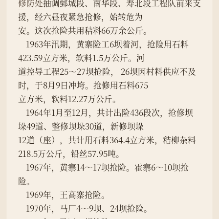
修防处
抽调鄄城段、南华段、寿北段工程队前来支
援，经六昼夜紧急抢修，始转危为
安。这次抢险共用秸料66万余公斤。
    1963年汛期，黄寨险工6坝着河，抢险用石料
423.59立方米，软料1.5万公斤。河
道控导工程25～27坝抢险， 26坝因村料供应不及
时，于8月9日冲垮。抢修用石料675
立方米，软料12.27万公斤。
    1964年1月至12月，共计出险436段次，抢修坝
垛49道、整修坝垛30道，新修坝垛
12道（座），共计用石料364.4立方米，秸柳杂料
218.5万公斤，铅丝57.95吨。
    1967年，黄寨14～17坝抢险。霍寨6～10坝抢
险。
    1969年，王高寨抢险。
    1970年，马厂4～9坝、24坝抢险。