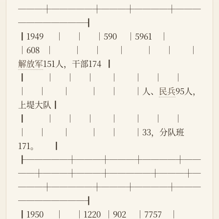
───┼─────┼───┼────┼───
────────┨
┃1949      │      │      │590     │5961    │      
│608   │          │      │        │          │      │        │
解放军
151人，干部174  ┃
┃          │      │      │        │        │      │      │          
│      │        │          │      │        │人、
民兵
95人，
上堤大队┃
┃          │      │      │        │        │      │      │          
│      │        │          │      │        │33，分队班
171。       ┃
┠─────┼───┼───┼────┼──
──┼───┼───┼─────┼───┼─
───┼─────┼───┼────┼───
────────┨
┃1950      │      │1220  │902     │7757    │      