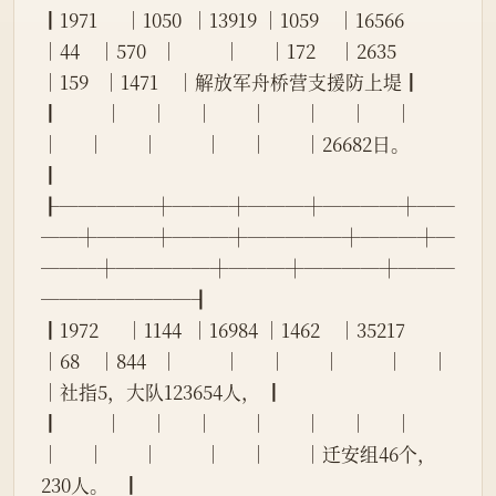
┃1971      │1050  │13919 │1059    │16566   
│44    │570   │          │      │172     │2635      
│159   │1471    │解放军舟桥营支援防上堤┃
┃          │      │      │        │        │      │      │          
│      │        │          │      │        │26682日。             
┃
┠─────┼───┼───┼────┼──
──┼───┼───┼─────┼───┼─
───┼─────┼───┼────┼───
────────┨
┃1972      │1144  │16984 │1462    │35217   
│68    │844   │          │      │        │          │      │        
│社指5，大队123654人， ┃
┃          │      │      │        │        │      │      │          
│      │        │          │      │        │迁安组46个，
230人。   ┃