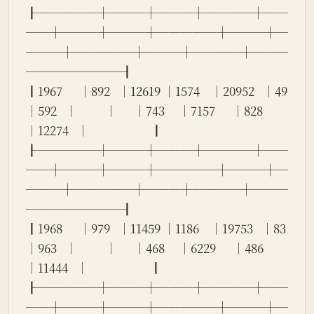
┠─────┼───┼───┼────┼──
──┼───┼───┼─────┼───┼─
───┼─────┼───┼────┼───
────────┨
┃1967      │892   │12619 │1574    │20952   │49    
│592   │          │      │743     │7157      │828   
│12274   │                      ┃
┠─────┼───┼───┼────┼──
──┼───┼───┼─────┼───┼─
───┼─────┼───┼────┼───
────────┨
┃1968      │979   │11459 │1186    │19753   │83    
│963   │          │      │468     │6229      │486   
│11444   │                      ┃
┠─────┼───┼───┼────┼──
──┼───┼───┼─────┼───┼─