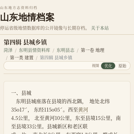
山东地方志资料归档
山东地情档案
停运省级地情数据库的公开镜像与长期存档。
关于本站
第四辑 县城乡镇
菏泽
东明县情资料库
东明县志
第一卷 地理
第一类 建置
第四辑 县城乡镇
视图
优化
原始
一、县城
    东明县城座落在县境的西北隅，  地处北纬
35o17ˊ， 东经115o05ˊ。西至
黄河
4.5公里， 北至黄河10公里，东至县境15公里，南
至县境33公里。县城新区和老区联