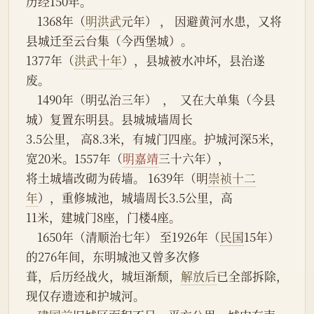
历经150年。
    1368年（
明洪武
元年） ， 因避黄河水患，又将
县城迁至云台集（今西堡城）。
1377年（
洪武十年
），县城被水冲坏，县治遂
废。
    1490年（明弘治三年）  ，  又在大单集（今县
城）复置东明县。县城城墙周长
3.5公里， 高8.3米，有城门四座。护城河深5米，
宽20米。1557年（
明嘉靖
三十六年），
将土城墙改砌为砖墙。 1639年（明
崇祯十二
年
），重修城池，城墙周长3.5公里，高
11米，建城门8座，门楼4座。
    1650年（清顺治七年） 至1926年（
民国
15年）
的276年间，东明城池又曾多次修
葺，后历经战火，城垣渐颓，
解放后
已全部拆除，
现仅存遗迹和护城河。