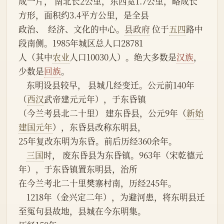
成一片， 南北长2公里，东西宽1.7公里，略成长
方形，面积约3.4平方公里，是全县
政治、  经济、文化的中心。
县政府
 位于
五四
路中
段南侧。1985年城区总人口28781
人（其中
农业
人口10030人）。绝大多数是
汉族
，
少数是
回族
。
    东明设县较早， 县城几经变迁。公元前140年
（
西汉
武帝建元元年），于东昏镇
（今兰考县北二十里） 建东昏县，公元9年（
新始
建国元年
），东昏县改称东明县，
25年复改东明为东昏。前后历经360余年。
三国
时， 废东昏县为东昏镇。963年（宋乾德元
年），于东昏镇置东明县，治所
在今兰考北二十里樊寨村南，历经245年。
    1218年（金兴定二年），为避河患，将东明县迁
至冤句县故地，县城在今东明集。