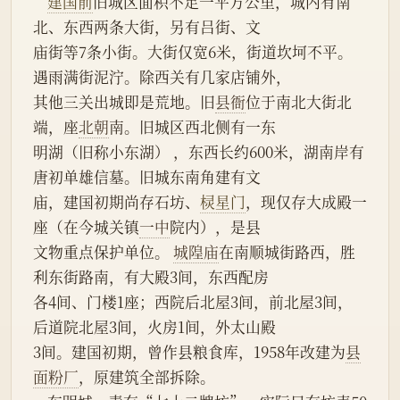
建国前
旧城区面积不足一平方公里，城内有南
北、东西两条大街，另有吕街、文
庙街等7条小街。大街仅宽6米，街道坎坷不平。
遇雨满街泥泞。除西关有几家店铺外，
其他三关出城即是荒地。旧
县衙
位于南北大街北
端，座
北朝
南。旧城区西北侧有一东
明湖（旧称小东湖） ，东西长约600米，湖南岸有
唐初单雄信墓。旧城东南角建有文
庙，建国初期尚存石坊、
棂星门
，现仅存大成殿一
座（在今城关镇
一中
院内），是县
文物重点保护单位。 
城隍庙
在南顺城街路西，胜
利东街路南，有大殿3间，东西配房
各4间、门楼1座；西院后北屋3间，前北屋3间，
后道院北屋3间，火房1间，外太山殿
3间。建国初期，曾作县粮食库，1958年改建为
县
面粉厂
，原建筑全部拆除。