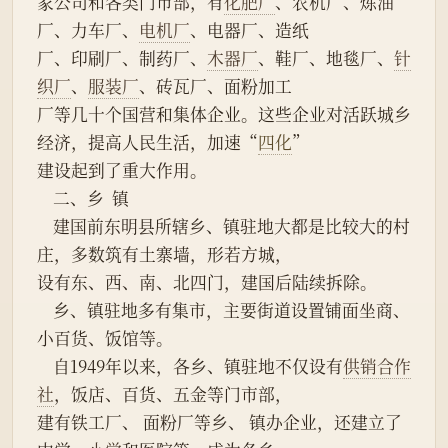
家公司和各类门市部，有
化肥厂
、农机厂、炼油
厂、力车厂、
电机厂
、电器厂、造纸
厂、印刷厂、制药厂、
木器厂
、鞋厂、地毯厂、
针
织厂
、
服装厂
、砖瓦厂、面粉加工
厂等几十个国营和集体企业。这些企业对活跃城乡
经济，提高人民生活，加速“
四化
”
建设起到了重大作用。
    二、乡  镇
    建国前东明县所辖乡、镇驻地大都是比较大的村
庄，多数筑有土寨墙，形若方城，
设有东、西、南、北四门，建国后陆续拆除。
    乡、镇驻地多有集市，主要街道设置铺面坐商、
小百货、饭馆等。
    自1949年以来，各乡、镇驻地不仅设有
供销合作
社
，饭店、百货、五金等门市部，
建有铁工厂、 面粉厂等乡、 镇办企业，还建立了