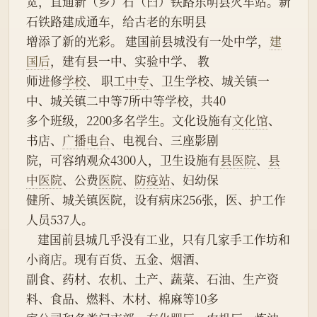
宽，直通新（乡）石（臼）铁路东明县火车站。新
石铁路建成通车，给古老的东明县
增添了新的光彩。 建国前县城没有一处中学，
建
国后
，建有县一中、实验中学、 教
师进修
学校
、 职工
中专
、卫生学校、城关镇一
中、城关镇二中等7所中等学校，共40
多个班级，2200多名学生。文化设施有
文化馆
、
书店、
广播电台
、电视台、三座影剧
院，可容纳观众4300人，卫生设施有
县医院
、
县
中医院
、公费
医院
、
防疫站
、妇幼保
健所、城关镇医院，设有病床256张，医、护工作
人员537人。
    建国前县城几乎没有工业，只有几家手工作坊和
小商店。现有百货、五金、烟酒、
副食、药材、农机、土产、蔬菜、石油、生产资
料、食品、燃料、木材、棉麻等10多