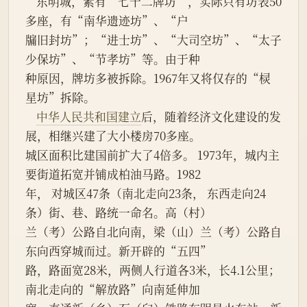
    东明城，素有“七十二牌坊”，实际只有坊表50
多座，有“南华遗迹坊”、“户
牖旧封坊”；“进士坊”、“大司空坊”、“太子
少保坊”、“节孝坊”等。由于种
种原因，牌坊多被拆除。1967年又将仅存的“棂
星坊”拆除。
中华人民共和国建立
后，随着经济文化建设的发
展，相继兴建了大小楼房70多座。
城区面积比建国前扩大了4倍多。 1973年，城内主
要街道拓宽并铺成柏油马路。1982
年， 对城区47条（南北走向23条， 东西走向24
条）街、巷、路统一命名。高（村）
兰（考）公路自北向南，梁（山）兰（考）公路自
东向西穿城而过。新开辟的“五四”
路，路面宽28米，两侧人行道各3米，长4.1公里；
南北走向的“解放路”向南延伸加