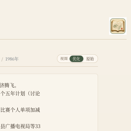
1986年
视图
优化
原始
济腾飞。
七个五年计划（讨论
术比赛个人单项加减
县广播电视局等33