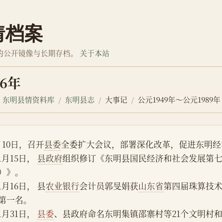
情档案
的公开镜像与长期存档。
关于本站
86年
东明县情资料库
东明县志
大事记
公元1949年～公元1989年
月10日，召开
县委
全委扩大会议，部署深化改革，促进东明经
    1月15日， 
县政府
组织修订《东明县国民经济和社会发展第
）》。
    1月16日， 县
农业银行
会计员郭旻娟获
山东省
第四届珠算技
第一名。
    1月31日， 
县委
、县政府命名东明集镇邵寨村等21个文明村和