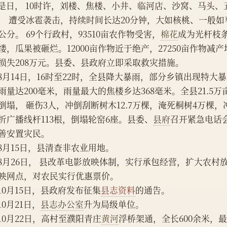
    是日， 10时许，刘楼、焦楼、小井、临河店、沙窝、马头
， 遭受冰雹袭击，持续时间长达20分钟，大如核桃、一般如
0公分。 69个行政村，93510亩农作物受害，
棉花
成为光杆枝
缕，瓜果被砸烂。12000亩作物近于绝产，27250亩作物减
损失208万元。县委、县政府立即采取救灾措施。
    8月14日，16时至22时，全县降大暴雨，部分乡镇出现特
雨量达200毫米，雨量最大的焦楼乡达368毫米。全县21.5万
倒塌， 砸伤3人，冲倒刮断树木12.7万棵，淹死桐树4万棵
折广播线杆113根，倒塌轮窑6座。县委、
县府
召开紧急电话
善安置灾民。
    8月15日，县清查非农业用地。
    8月26日， 县改革电影放映体制，实行承包经营，扩大农
映网点，对农民实行优惠票价。
    10月15日，县政府发布征集
县志资料
的通告。
    10月21日，
县志办公室
升为局级单位。
    10月22日，高村至濮阳青庄
黄河
浮桥架通，全长600余米，最