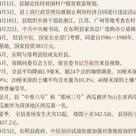
    4月1日，县制定扶持贫困村户脱贫致富规划。
    4月5日，县
工商行政管理局
就制止利用经济合同进行违法活
    4月18日，县组织
乡镇
干部赴浙江、江苏、广州等地考查农村
    4月22日，
中共中央
秘书局，在东明县家具总厂选购办公桌椅3
    4月， 经县
申报
，
国家农业部
门考察，同意自1986～1988
基地，国家投资385万元。
    5月，东明与垦利县结成友好县。
    6月，省顾问委员会主任、原
省委
书记
苏毅然
来县视察。
    7月，全县平均降雨1.9毫米，据24个点的墒情调查，10
9%；20厘米深的土壤平均含水量为10.3%；40厘米深的土壤
物普遍受旱。
    是月，县“中育六号”和“郑州三号”西瓜被评为
山东
省西
瓜被评为菏泽
地区
西瓜第一名。
    夏季， 全县麦场发生火灾15起， 烧毁
小麦
342.5亩。 县
保险
8457.2元。
    8月5日，东明县政府、
中原油田
试油处就加强对落地原油的