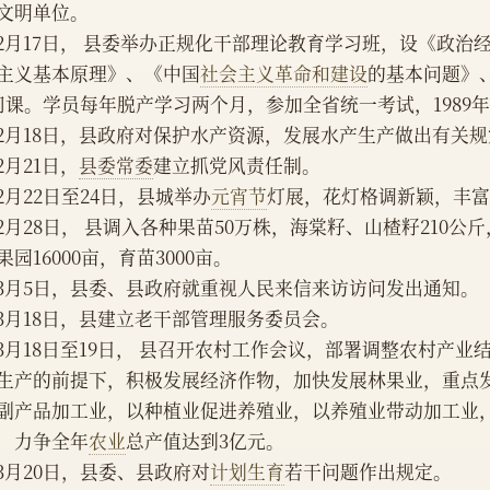
文明单位。
    2月17日， 县委举办正规化干部理论教育学习班，设《政
主义基本原理》、《中国
社会主义革命和建设
的基本问题》
门课。学员每年脱产学习两个月，参加全省统一考试，1989
    2月18日，县政府对保护水产资源，发展水产生产做出有关
    2月21日，
县委常委
建立抓党风责任制。
    2月22日至24日，县城举办
元宵节
灯展，花灯格调新颖，丰
    2月28日， 县调入各种果苗50万株，海棠籽、山楂籽210公
果园16000亩，育苗3000亩。
    3月5日，县委、县政府就重视人民来信来访访问发出通知。
    3月18日，县建立老干部管理服务委员会。
    3月18日至19日， 县召开农村工作会议，部署调整农村产
生产的前提下，积极发展经济作物，加快发展林果业，重点
副产品加工业，以种植业促进养殖业，以养殖业带动加工业
，力争全年
农业
总产值达到3亿元。
    3月20日，县委、县政府对
计划生育
若干问题作出规定。