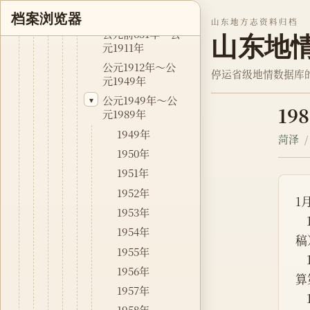
大事记
▾
档案浏览器
山东地方志资料归档
公元前651年～公
山东地
元1911年
公元1912年～公
停运省级地情数据库
元1949年
公元1949年～公
▾
19
元1989年
1949年
菏泽
1950年
1951年
1952年
1
1953年
1954年
稿
1955年
1956年
算
1957年
1958年