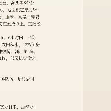
、五营、海头等8个乡
枣，地面积雹厚度5～
条；
玉米
、高粱叶碎裂
产均在五成以上，直接经
大暴雨，6小时内，平均
亩农田积水，1229间房
，冲毁桥、涵、闸5座，
会议，部署抗灾救灾，
村放映队伍，增设农村
宽处11米，最窄处4