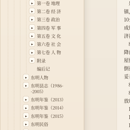
第一卷 地理
▸
镇
第二卷 经 济
▸
1
第三卷 政治
▸
成
第四卷 军 事
▸
济
第五卷 文 化
▸
第六卷 社 会
▸
降
第七卷 人 物
▸
屋
附录
▸
倒
编后记
妥
东明人物
▸
东明县志（1986-
▸
-2005）
东明年鉴（2013）
▸
放
东明年鉴（2014）
▸
东明年鉴（2015）
▸
东明民俗
▸