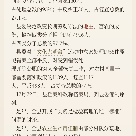
问题复查完毕，复查对象130人，
占处理总数的95%；平反纠正36人，占复查总数的
27.1%。
    县委决定改变长期劳动守法的
地主
、富农的成
份，摘掉四类分子帽子的有4916人，
占四类分子总数的97.7%。
    县委对“
文化大革命
”运动中立案处理的55件冤
假错案全部平反，对受到错误处
理开除公职的34人全部恢复工作，对农村基层干
部需要落实政策的1139人，复查1117
人，平反498人，占复查总数的44%。
    12月22日，县
档案科
改称
档案局
，列县委编制序
列。
    是年，全县开展“实践是检验真理的唯一标准”
问题的讨论。
    是年，全县
农业生产责任制
由部分村队分荒地、