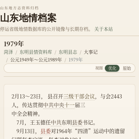
山东地方志资料归档
山东地情档案
停运省级地情数据库的公开镜像与长期存档。
关于本站
1979年
菏泽
东明县情资料库
东明县志
大事记
公元1949年～公元1989年
1979年
视图
优化
原始
2月13～23日， 县召开
三级干部会议
，与会2443
人，传达贯彻
中共中央
十一
届三
中全会精神。
    7月，王玉德任
中共
东明
县委
书记。
    9月13日，
县委
对1964年“四清”运动中的遗留