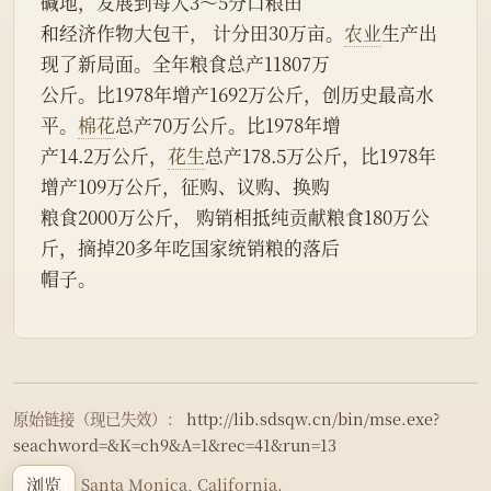
碱地，发展到每人3～5分口粮田
和经济作物大包干， 计分田30万亩。
农业
生产出
现了新局面。全年粮食总产11807万
公斤。比1978年增产1692万公斤，创历史最高水
平。
棉花
总产70万公斤。比1978年增
产14.2万公斤，
花生
总产178.5万公斤，比1978年
增产109万公斤，征购、议购、换购
粮食2000万公斤， 购销相抵纯贡献粮食180万公
斤，摘掉20多年吃国家统销粮的落后
帽子。
原始链接（现已失效）：
http://lib.sdsqw.cn/bin/mse.exe?
seachword=&K=ch9&A=1&rec=41&run=13
浏览
Made in Santa Monica, California.