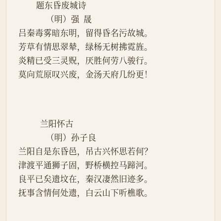
         题东昏废城诗
              （明）强  晟
吕秦毒雾暗东明，留得昏名污故城。
芳草有情思翠辇，绿杨无树拂霓旌。
炎精已受三灵贶，厌胜何劳八骏行。
莫向荒原叹兴废，金汤天府几纷更！
           兰阳怀古
              （明）孙子良
兰阳自是东昏邑，吊古兴怀思若何？
津渡平通狮子固，野桥横控马蹄河。
良平已矣遗坟在，秦汉凄然旧迹多。
抚事含情何处遗，白云山下听樵歌。