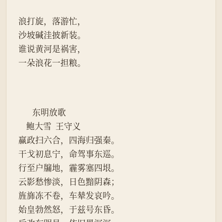
浪打旋，落游忙，
沙坡碱洼披新装。
谁说黄河是祸害，
一朵浪花一担粮。
       东明放歌
    鲍大雪  王守义
赢政扫六合，四海归强秦。
干戈初息宁，命驾事东巡。
行至户牖地，霾雾塞四垠。
云影愁惨淡，日色黯阴森；
旌旆冻不卷，车辇发哀吟。
始皇勃然怒，于兹号东昏。