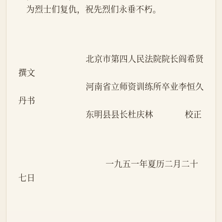
    为烈士们复仇，祝先烈们永垂不朽。
                                  北京市第四人民法院院长阎希贤    
撰文
                                  河南省立师资训练所卒业李恒久    
丹书
                                  东明县县长杜庆林                校正
                                            一九五一年夏历二月二十
七日