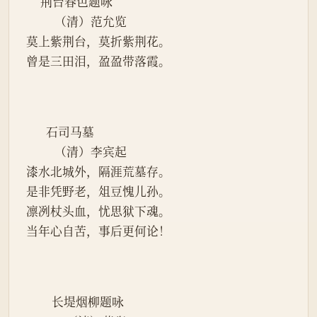
     荆台春色题咏
          （清）范允览
莫上紫荆台，莫折紫荆花。
曾是三田泪，盈盈带落霞。
       石司马墓
          （清）李宾起
漆水北城外，隔涯荒墓存。
是非凭野老，俎豆愧儿孙。
凛冽杖头血，忧思狱下魂。
当年心自苦，事后更何论！
         长堤烟柳题咏