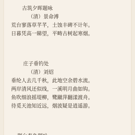
         古筑夕晖题咏
              （清）景命溥
荒台寥落草芊芊，土蚀丰碑不计年。
日暮凭高一睇望，平畴古树起寒烟。
          庄子垂钓处
              （清）刘炤
垂纶人去几千秋，此地空余碧水流。
两岸清风还似线，一溪明月曲如钩。
鱼吹细浪摇堤柳，鹭蹴萍翻漾渡舟。
待觅天池知近远，烟波疑是逍遥游。