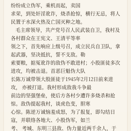
纷纷成立伪军，乘机而起，卖国
求荣，到处奸淫讹诈，烧杀抢惊，横行无忌，将人
民置于水深火热及亡国灭种之地。
    毛主席领导，共产党号召人民武装自卫，我村及
各村群众在王宪文、王清平等率
领之下，首先响应上级号召，成立民兵自卫队，拿
起武器，坚决抵抗，誓不支敌。勒
索要粮，掂冤讹诈的敌伪不敢进村；小股匪徒多次
进攻，均被击退。首恶巨魁伪大队
长陈万诚带领大股匪徒于1945年2月12日前来进
攻， 亦被打退。我村形成敌我斗争最
前边的坚强堡垒，使后方各村少遭许多烧杀和抢
惊。敌伪提起我村，谈虎色变，胆寒
心惊。陈逆万诚恼羞成怒，为了报复，即勾结日
寇，并联络各地大、小股伪军，如兰
考、 考城、东明三县敌、伪力量近两千余人，于