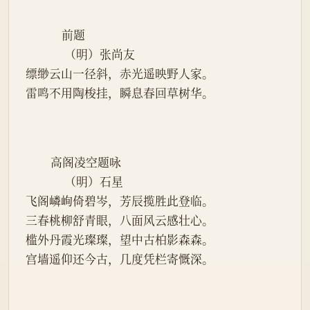
             前题
              （明）张尚友
缥缈云山一径斜，赤光遥映野人家。
雷鸣不用陶梭挂，瞬息春回草树华。
         高阁凌空题咏
              （明）石星
飞阁嶙峋倚碧岑，芳辰揽胜此登临。
三春桃柳舒青眼，八面风云感壮心。
槛外丹霞光璨璨，望中古柏影森森。
宫墙遥仰还今古，几度凭栏寄慨深。