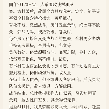
同年2月20日宵，大举围攻我村和罗
寨。该村破后，敌即全力总攻我村。宪文、清平等
率领全村群众持抢操戈，英勇抵抗，
誓死不退。激烈战斗，历时五点余钟，终因寡不敌
众，弹尽力竭，被敌攻破。巷战时，
每个房间和墙角又变成战斗的堡垒，全村男女老幼
手持砖头瓦块，奋勇击敌。宪文等
负伤数处，仍然顽强奋斗，临死之际，枪扎刀砍，
依然毫无惧色，骂不绝口。最后，
有本村任卫南县区长孔令云同志，有计划地将主力
撤到楼上，仍旧顽强抵抗。敌人虽
在街上逢人便杀，但不敢进入各家房内。后我县大
队前来援助，敌人溃退，方解此围。
战斗结束，总计我村牺牲人口42名，烧毁房屋百
余间，拉去牲口32头，其余物资无算，
迨至6月1日，我黄梦麟联防队长，率领群众，赴焦