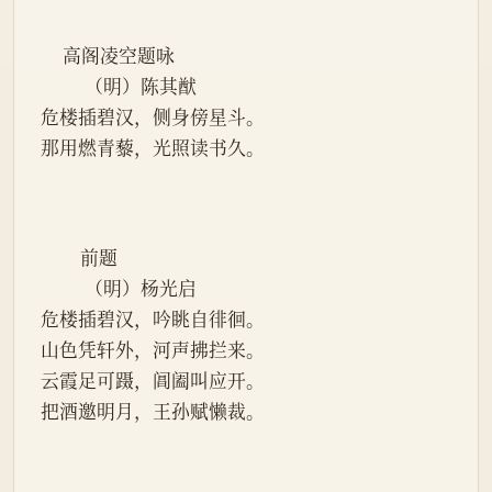
     高阁凌空题咏
          （明）陈其猷
危楼插碧汉，侧身傍星斗。
那用燃青藜，光照读书久。
         前题
          （明）杨光启
危楼插碧汉，吟眺自徘徊。
山色凭轩外，河声拂拦来。
云霞足可蹑，阊阖叫应开。
把酒邀明月，王孙赋懒裁。