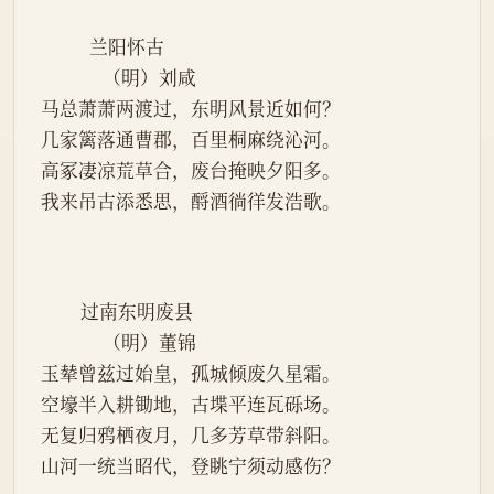
           兰阳怀古
              （明）刘咸
马总萧萧两渡过，东明风景近如何？
几家篱落通曹郡，百里桐麻绕沁河。
高冢凄凉荒草合，废台掩映夕阳多。
我来吊古添悉思，酹酒徜徉发浩歌。
         过南东明废县
              （明）董锦
玉辇曾兹过始皇，孤城倾废久星霜。
空壕半入耕锄地，古堞平连瓦砾场。
无复归鸦栖夜月，几多芳草带斜阳。
山河一统当昭代，登眺宁须动感伤？