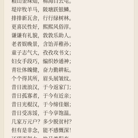
粮山金珠灿，棉海白云屯。
堤岸牧羊马，陂塘跃银鳞。
排排新瓦舍，行行绿树林。
更喜民性好，熙熙风俗淳。
谦谦有礼貌，敦敦乐助人。
老者娱晚景，含饴弄稚孙；
童子志气大，孜孜攻书文；
妇女手段巧，编织妙通神；
青壮体魄健，奋力勤耕耘。
个个得其所，眉头展皱纹。
昔日流浪汉，于今返家门；
昔日孤寡者，于今有近亲；
昔日光棍汉，于今缔佳姻；
昔日受冻馁，于今享饱温。
几家万元户？多少脱贫村？
但有是非念，能不感慨深！