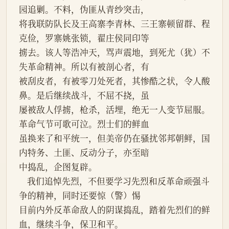
园追剿。不料，伪匪从青纱突击，
将我联防队长及王高寨李青林、三王寨顿留群、程
克俭，罗寨姚张锁，翟庄侯同印等
掳去。该人等浩冲天，骂声震地，到死尤（犹）不
失革命精神。所以有被剖心者，有
被刮皮者，有被零刀处死者，其惨酷之状，令人酸
鼻。是后继续战斗，不屈不挠，虽
屡被敌人俘掳，枪杀，活埋，绝无一人变节屈服。
革命气节可歌可泣。烈士们的鲜血
虽换来了和平统一，但美帝仍在骚扰邻邦朝鲜，国
内特务、土匪、反动分子，亦至暗
中捣乱，企图复辟。
    我们追悼先烈，不但要学习先烈和反革命顽强斗
争的精神，同时还要惊（警）惕
目前内外反革命敌人的阴谋捣乱，踏着先烈们的鲜
血，继续斗争，保卫和平。