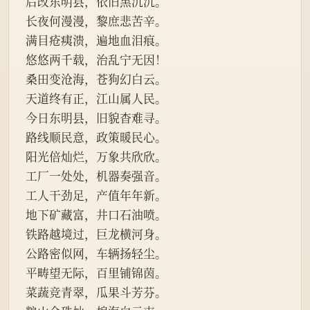
后改东明县，依旧黑沉沉。
长夜何漫漫，黎庶悲苦辛。
满目疮痍溃，遍地血泪痕。
悠悠两千载，治乱宁无因！
桑田变沧海，苍狗幻白云。
天道终有正，江山属人民。
今日东明县，旧貌杳难寻。
路线顺民意，政策暖民心。
阳光倍灿烂，万象共欣欣。
工厂一处处，机器奏强音。
工人干劲足，产值年年新。
地下矿藏富，井口石油喷。
铁路越境过，巨龙横河身。
公路密似网，车辆扬轻尘。
平畴望无际，百里铺锦茵。
菜蔬竞青翠，瓜果斗芳芬。