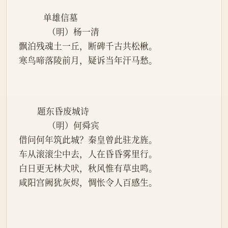
            单雄信墓
              （明）杨一清
飘泊残魂土一丘，断碑千古共松楸。
寒鸟啼落陵前月，疑诉当年汗马愁。
         题东昏废城诗
              （明）何舜宾
借问何年筑此城？秦皇曾此驻龙旌。
车从滚滚尘中去，人在昏昏雾里行。
白日更无林犬吠，秋风惟有草虫鸣。
咸阳宫阙犹灰烬，惆怅令人百感生。