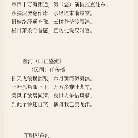
军声十万海潮通，努（怒）箭披摧直注东。
沙挟泥流翻作岸，水经堤束渐悬空。
帆樯络绎通齐豫，云树苍茫渡雁鸿。
极目萧条今昔感，宣防徒说汉时宫。
         渡河（时正盛涨）
              （民国）任传藻
拍天飞浪误翻银，六月黄河似海滨。
一叶孤悬随上下，万方多难吐悲辛。
乘风手欲屠鲸锷，泉世人争惜风麟。
到此个怜还自笑，横舟我已渡龙津。
          东明见黄河