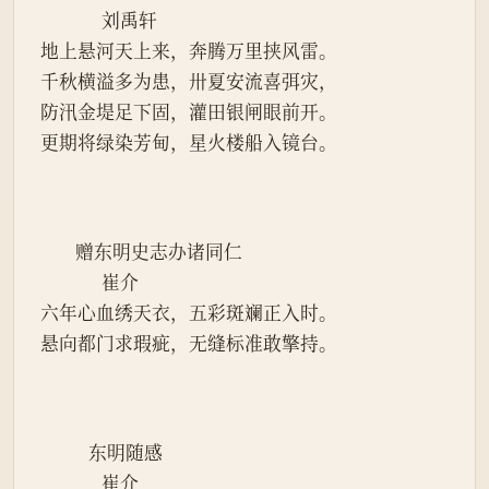
              刘禹轩
地上悬河天上来，奔腾万里挟风雷。
千秋横溢多为患，卅夏安流喜弭灾，
防汛金堤足下固，灌田银闸眼前开。
更期将绿染芳甸，星火楼船入镜台。
        赠东明史志办诸同仁
              崔介
六年心血绣天衣，五彩斑斓正入时。
悬向都门求瑕疵，无缝标准敢擎持。
           东明随感
              崔介