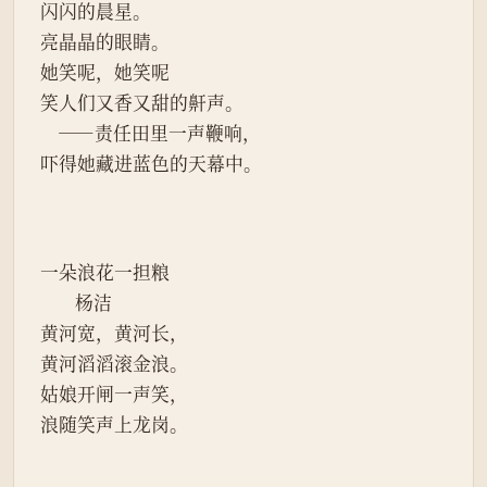
闪闪的晨星。
亮晶晶的眼睛。
她笑呢，她笑呢
笑人们又香又甜的鼾声。
    ——责任田里一声鞭响，
吓得她藏进蓝色的天幕中。
一朵浪花一担粮
        杨洁
黄河宽，黄河长，
黄河滔滔滚金浪。
姑娘开闸一声笑，
浪随笑声上龙岗。