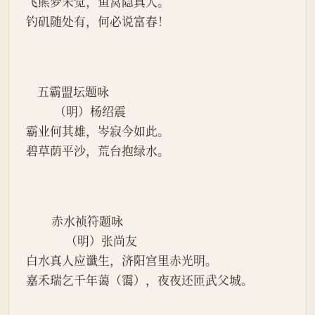
飞熊梦未觉，鱼窝隐真人。
钓矶随处有，何必说富春！
    五霸盟坛题咏
          （明）杨绍震
霸业何其雄，岑寂今如此。
碧草荫平沙，荒台抱绿水。
         赤水祯符题咏
              （明）张尚友
白水真人应谶生，济阳宫里赤光明。
嘉禾瑞乞千年蔼（霭），夜夜还匝武父城。