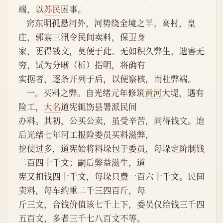
端，以
苏民
困事。
    窍东明孤悬河外，河势绕全境之半。高村，皇
庄，郭寨三汛令民间卖料，保卫身
家，更得钱文，莫便于此。无如积久弊生，遗害无
穷，试为分晰（析）指明，将确有
实据者，逐条开列于后，以便察核，而杜弊端。
    一。买料之弊。自光绪元年修筑
黄河
大堤，遇有
险工，
大名
道宪辄饬县署派民间
办料。其初，公买公卖，虽受辛苦，尚得钱文。迨
后光绪七年河工报险委员买料滋弊，
挖使过多，道宪始将料垛包于委员，每垛定阶制钱
二百四十千文；嗣后弊益滋生，道
宪又扣钱四十千文，每垛只费一百六十千文。民间
卖料，每车约重二千三四百斤，每
斤三文，合钱价值该七千上下，委员仅给钱三千四
五百文，多者三千七八百文不等。