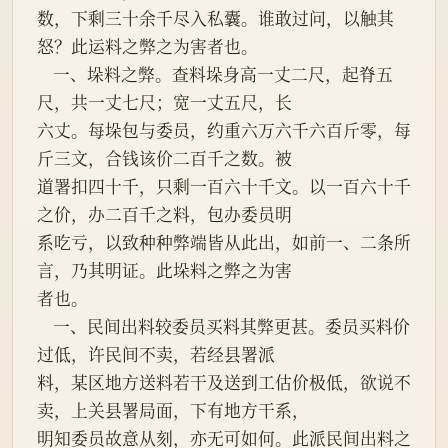
数，下剩三十余千尽入私囊。谁敢过问，以触其
怒？此运料之弊之为害者也。
    一、垛料之弊。查料垛身高一丈二尺，起脊五
尺，共一丈七尺；宽一丈五尺，长
六丈。每垛包与委员，约重六万六千六百斤零，每
斤三文，合钱该价二百千之数。被
道署扣四十千，只剩一百六十千文。以一百六十千
之价，办二百千之料，包办委员明
系吃亏，以致种种弊端皆从此出，如前一、二条所
言，乃其明证。此垛料之弊之为害
者也。
    一、民间出料较委员买料其弊更甚。委员买料价
过低，许民间不卖，若经县署派
料，某区地方送料若干及送到工估价极低，欲说不
卖，上关县署局面，下有地方干系，
明知委员故意从刻，亦无可如何。此派民间出料之