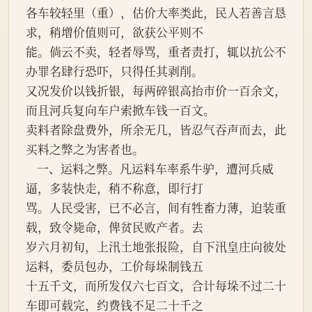
各车较轻里（重），估价大率类此，民人若善言恳
求，稍增价值则可，欲获公平则不
能。倘云不卖，轻者辱骂，重者责打，辄以抗公不
办罪名肆行恐吓，只得任其剥削。
又况发价以钱折银，每两碎银高抬市价一百余文，
而且河兵复向车户索掀车钱一百文。
卖料者除盘费外，所余无几，皆忍气吞声而去，此
买料之弊之为害者也。
    一、运料之弊。凡运料车率系牛驴，遭河兵威
逼，多装快走，稍不称意，即行打
骂。人民受害，已不必言，间有牲畜力薄，迫装重
载，致令毙命，俾贫民败产者。去
岁六月初旬，上汛土地张报险，自下汛皇庄向彼处
运料，委员包办，工价每垛制钱五
十五千文，而所发仅六七百文，合计每垛不过二十
车即可载完，约费钱不足二十千之