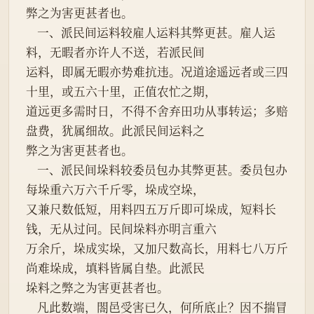
弊之为害更甚者也。
    一、派民间运料较雇人运料其弊更甚。雇人运
料，无暇者亦许人不送，若派民间
运料，即属无暇亦势难抗违。况道途遥远者或三四
十里，或五六十里，正值农忙之期，
道远更多需时日，不得不舍弃田功从事转运；多赔
盘费，犹属细故。此派民间运料之
弊之为害更甚者也。
    一、派民间垛料较委员包办其弊更甚。委员包办
每垛重六万六千斤零，垛成空垛，
又兼尺数低短，用料四五万斤即可垛成，短料长
钱，无从过问。民间垛料亦明言重六
万余斤，垛成实垛，又加尺数高长，用料七八万斤
尚难垛成，填料皆属自垫。此派民
垛料之弊之为害更甚者也。
    凡此数端，閤邑受害已久，何所底止？因不揣冒