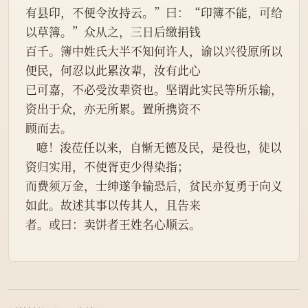
有县印，不便令汝持云。”曰：“印簿不能，可给
以草簿。”众从之，三日后缴捐钱
百千。簿中姓氏大半不知何许人，谕以兴役原所以
便民，何忍以此累汝辈，汝有此心
已可嘉，不必受汝辈资也。坚谓此实民等所乐输，
资出于众，亦无所累。置所携资不
顾而去。
    噫！浚莅任以来，自惭无德及民，是役也，徒以
资归实用，不使胥吏少得染指；
而费须万金，士绅遂争输恐后，贫民亦复勇于向义
如此。故述其事以传其人，且告来
者。或曰：卖饼者王姓名心顺云。