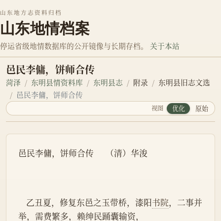
山东地方志资料归档
山东地情档案
停运省级地情数据库的公开镜像与长期存档。
关于本站
邑民李傭，饼师合传
菏泽
东明县情资料库
东明县志
附录
东明县旧志文选
邑民李傭，饼师合传
视图
优化
原始
邑民李傭，饼师合传      （清）华浚
    乙丑夏，修复东邑之玉带桥，漆阳
书院
，二事并
举，需费繁多，赖绅民踊囊输资，