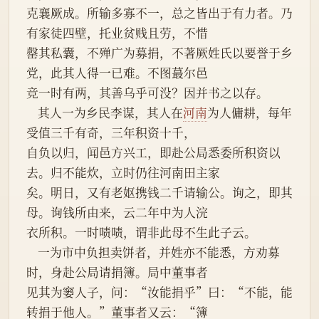
克襄厥成。所输多寡不一，总之皆出于有力者。乃
有家徒四壁，托业贫贱且劳，不惜
罄其私囊，不殚广为募捐，不著厥姓氏以要誉于乡
党，此其人得一已难。不图蕞尔邑
竞一时有两，其善乌乎可没？因并书之以存。
    其人一为乡民李谋，其人在
河南
为人傭耕，每年
受值三千有奇，三年积资十千，
自负以归，闻邑方兴工，即赴公局悉委所积资以
去。归不能炊，立时仍往河南田主家
矣。明日，又有老妪携钱二千请输公。询之，即其
母。询钱所由来，云二年中为人浣
衣所积。一时啧啧，谓非此母不生此子云。
    一为市中负担卖饼者，并姓亦不能悉，方劝募
时，身赴公局请捐簿。局中董事者
见其为窭人子，问：“汝能捐乎”曰：“不能，能
转捐于他人。”董事者又云：“簿