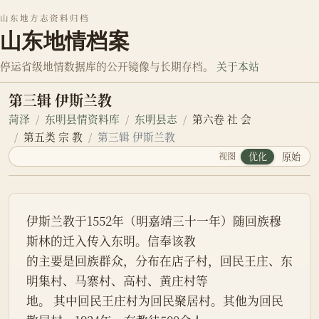
山东地方志资料归档
山东地情档案
停运省级地情数据库的公开镜像与长期存档。
关于本站
第三辑 伊斯兰教
菏泽
东明县情资料库
东明县志
第六卷 社 会
第五类 宗 教
第三辑 伊斯兰教
视图
优化
原始
伊斯兰教于1552年（明嘉靖三十一年）随回族穆
斯林的迁入传入东明。信奉该教
的主要是回族群众，分布在店子村，回民王庄、东
明集村、马寨村、高村、黄庄村等
地。 其中回民王庄村为回民聚居村。其他为回民