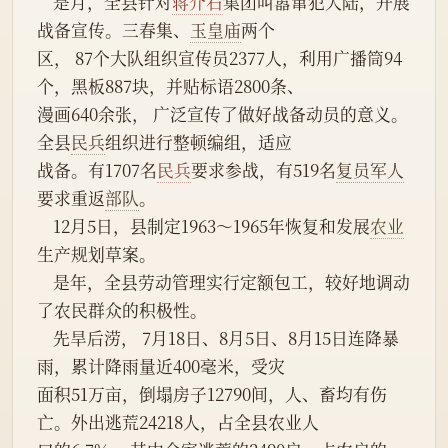
    是月，全县针对
蒋介石
集团叫嚣窜犯大陆，开展
战备宣传。三春集、
玉皇庙
两个
区， 87个大队组织宣传员2377人，利用广播筒94
个，黑板887块，并贴标语2800条、
漫画640余张， 广泛宣传了做好战备动员的意义。
全县
民兵
组织进行整顿编组，适应
战备。有1707名
民兵
要求参战，有519名
复员军人
要求重返
部队
。
    12月5日，县制定1963～1965年恢复和发展
农业
生产规划草案。
    是年，全县劳动管理实行定额包工，较好地调动
了农民群众的积极性。
    先旱后涝， 7月18日、8月5日、8月15日连降暴
雨，累计降雨量近400毫米，受灾
面积51万亩，倒塌房子12790间，人、畜均有伤
亡。外出逃荒24218人，占全县农业人