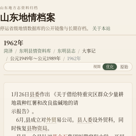
山东地方志资料归档
山东地情档案
停运省级地情数据库的公开镜像与长期存档。
关于本站
1962年
菏泽
东明县情资料库
东明县志
大事记
公元1949年～公元1989年
1962年
视图
优化
原始
1月26日
县委
作出 《关于借给特重灾区群众少量耕
地栽种红薯和改良盐碱地的请
示报告》。
    6月,县成立对
外贸
易公司。
县人委
设外贸科，同
时恢复
县物资局
。