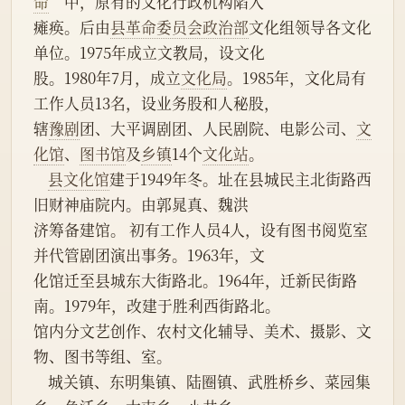
命
”中，原有的文化行政机构陷入
瘫痪。后由
县革命委员会政治部
文化组领导各文化
单位。1975年成立文教局，设文化
股。1980年7月，成立
文化局
。1985年，文化局有
工作人员13名，设业务股和人秘股，
辖
豫剧
团、大平调剧团、人民剧院、电影公司、
文
化馆
、
图书馆
及
乡镇
14个
文化站
。
县文化馆
建于1949年冬。址在县城民主北街路西
旧财神庙院内。由郭晁真、魏洪
济筹备建馆。 初有工作人员4人，设有图书阅览室
并代管剧团演出事务。1963年，文
化馆迁至县城东大街路北。1964年，迁新民街路
南。1979年，改建于胜利西街路北。
馆内分文艺创作、农村文化辅导、美术、摄影、文
物、图书等组、室。
    城关镇、东明集镇、陆圈镇、武胜桥乡、菜园集