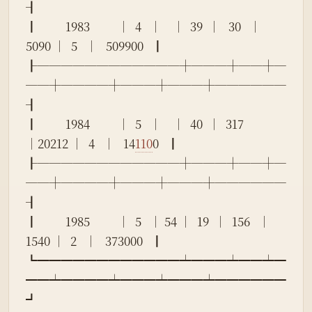
┨
┃          1983          │  4   │    │  39  │   30   │ 
5090 │  5   │   509900   ┃
┠────────────┼───┼──┼─
──┼────┼───┼───┼──────
┨
┃          1984          │  5   │    │  40  │  317   
│20212 │  4   │   14
110
0   ┃
┠────────────┼───┼──┼─
──┼────┼───┼───┼──────
┨
┃          1985          │  5   │ 54 │  19  │  156   │ 
1540 │  2   │   373000   ┃
┗━━━━━━━━━━━━┷━━━┷━━┷━
━━┷━━━━┷━━━┷━━━┷━━━━━━
┛