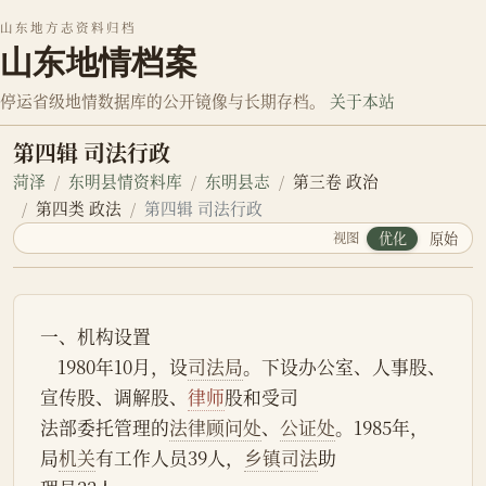
山东地方志资料归档
山东地情档案
停运省级地情数据库的公开镜像与长期存档。
关于本站
第四辑 司法行政
菏泽
东明县情资料库
东明县志
第三卷 政治
第四类 政法
第四辑 司法行政
视图
优化
原始
一、机构设置
    1980年10月，设
司法局
。下设办公室、人事股、
宣传股、调解股、
律师
股和受司
法部委托管理的
法律顾问处
、
公证处
。1985年，
局
机关
有工作人员39人，
乡镇
司法
助