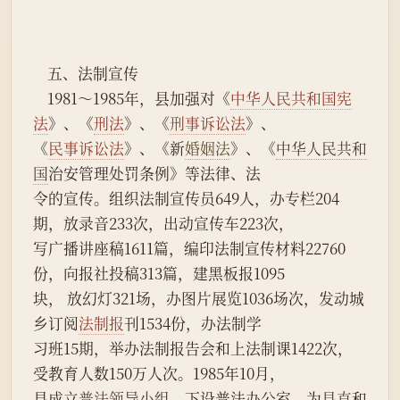
    五、法制宣传
    1981～1985年，县加强对《
中华人民共和国宪
法
》、《
刑法
》、《
刑事诉讼法
》、
《
民事诉讼法
》、《新
婚姻法
》、《
中华人民共和
国
治安管理处罚条例》等法律、法
令的宣传。组织法制宣传员649人，办专栏204
期，放录音233次，出动宣传车223次，
写广播讲座稿1611篇，编印法制宣传材料22760
份，向报社投稿313篇，建黑板报1095
块， 放幻灯321场，办图片展览1036场次，发动城
乡订阅
法制报
刊1534份，办法制学
习班15期，举办法制报告会和上法制课1422次，
受教育人数150万人次。1985年10月，
县成立
普法领导小组
，下设普法办公室，为
县直
和