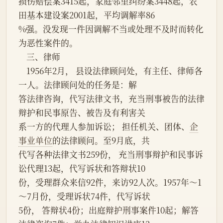
损伤赔偿案3415起，家庭邻里纠纷案3448起，农
田基本建设案2001起，平均调解率86
%强。没发现一件因调解不当或处理不及时而转化
为恶性案件的。
    三、律师
    1956年2月， 县设法律顾问处，有主任、律师各
一人。法律顾问处的任务是：解
答法律咨询，代写法律文书，充当刑事被告的法律
辩护和民事原告、被告及有利害关
系一方的代理人参加诉讼； 担任机关、团体、
企
事业单位
的法律顾问。至9月底，共
代写各种法律文书259份， 充当刑事辩护和民事诉
讼代理13起，代写诉状和答辩状10
份，受理群众来信92件，来访92人次。1957年～1
～7月份，受理诉状74件，代写诉状
5份， 答辩状4份；出庭辩护刑事案件10起；解答