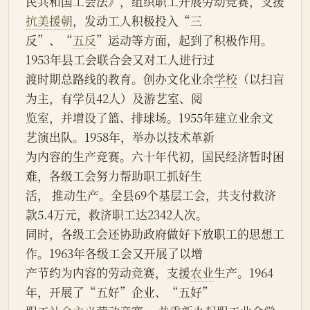
民共和国工会法》，组织职工开展劳动竞赛，支援
抗美援朝
，发动工人积极投入“三
反”、“
五反
”运动等方面，起到了积极作用。
1953年县工会联合会又对工人进行过
渡时期总路线的教育。创办文化业余
学校
（以扫盲
为主，有学员42人）及游艺室、阅
览室，并增设了篮、排球场。1955年建立业余文
艺演出队。1958年，举办以技术革新
为内容的生产竞赛。六十年代初，国民经济暂时困
难，各级工会努力帮助职工抓好生
活， 推动生产。全县69个基层工会，共支付救济
款5.4万元，救济职工达2342人次。
同时，各级工会还协助政府做好下放职工的思想工
作。1963年各级工会又开展了以增
产节约为内容的劳动竞赛，支援
农业
生产。1964
年，开展了“五好”企业、“五好”