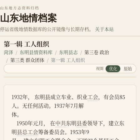
山东地方志资料归档
山东地情档案
停运省级地情数据库的公开镜像与长期存档。
关于本站
第一辑 工人组织
菏泽
东明县情资料库
东明县志
第三卷 政治
第三类 群众团体
第一辑 工人组织
视图
优化
原始
1932年， 东明县成立车业、织业
工会
，有会员85
人。无任何活动。1937年7月解
体。
    1950年元月， 在
中共
东明
县委
领导下，建立东
明
县总工会
筹备委员会。1953年9