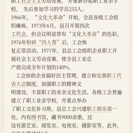
职工
社会主义
劳动竞赛， 并重新办起职工业余学
校，  先后参加学习的学员255人。
1966年， “
文化大革命
”开始，全县各级工会组
织瘫痪。1973年6月，县召开第四次
工代会
，但会议明显带有“文化大
革命
”的色彩。
1976年
粉碎“四人帮”
后，工会恢
复正常活动。1977年，县总工会组织企业职工开
展社会主义劳动竞赛，使全县工业总
产值完成全年计划的140%。
    工会协助企业搞好民主管理，建立和完善
职工代
表大会
制度，加强职工的精神文
明建设，丰富职工的业余文化生活。各级工会普遍
建立了职工业余学校，并重点举办
了职工文化补习班。县总工会兴建
职工俱乐部
一
处，内有
图书馆
，藏书9000余册，还
设有游艺室、阅览室、电视室、摄影室等，此外，